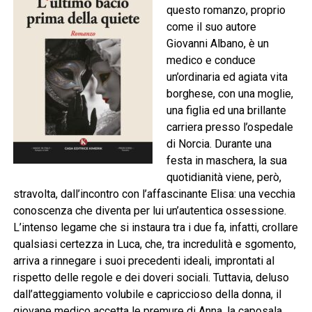
questo romanzo, proprio
come il suo autore
Giovanni Albano, è un
medico e conduce
un’ordinaria ed agiata vita
borghese, con una moglie,
una figlia ed una brillante
carriera presso l’ospedale
di Norcia. Durante una
festa in maschera, la sua
quotidianità viene, però,
stravolta, dall’incontro con l’affascinante Elisa: una vecchia
conoscenza che diventa per lui un’autentica ossessione.
L’intenso legame che si instaura tra i due fa, infatti, crollare
qualsiasi certezza in Luca, che, tra incredulità e sgomento,
arriva a rinnegare i suoi precedenti ideali, improntati al
rispetto delle regole e dei doveri sociali. Tuttavia, deluso
dall’atteggiamento volubile e capriccioso della donna, il
giovane medico accetta le premure di Anna, la caposala