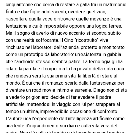
cinquantenne che cerca di restare a galla tra un matrimonio
finito e due figlie adolescenti, rivedere quel viso,
riascoltare quella voce e ritrovare quelle movenze è una
tentazione a cui è impossibile opporre una logica ferrea.
Ma il sogno di averlo di nuovo accanto si scontra subito
con una realtà soffocante. Il Cino “ricostruito” vive
rinchiuso nei laboratori dell’azienda, protetto e monitorato
come un prototipo da laboratorio: un’esistenza in gabbia
che l’androide stesso sembra patire. La tecnologia gli ha
ridato la parola e il corpo, ma lo ha privato della sola cosa
che rendeva vera la sua prima vita: la libertà di stare al
mondo. È qui che il romanzo scarta dalla fantascienza per
diventare un road movie intimo e surreale. Diego non ci sta
a vederlo prigioniero: decide di far evadere il padre
artificiale, mettendosi in viaggio con lui per strappare al
tempo un’ultima, imprevedibile occasione di confronto.
L’autore usa l’espediente dell’intelligenza artificiale come
una lente d’ingrandimento sui diari e sulla vita vera del
padre. Non c’è nulla di freddo o di tecnologico nel modo in