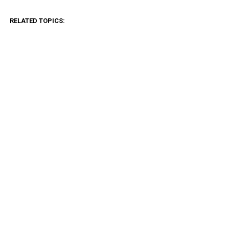
RELATED TOPICS:
CLICK TO COMMENT
ADVERTISEMENT