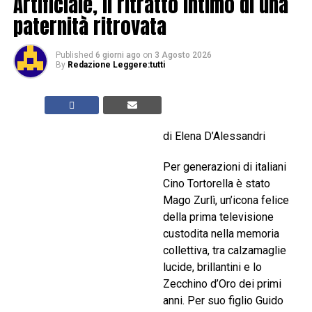
Artificiale, il ritratto intimo di una
paternità ritrovata
Published
6 giorni ago
on
3 Agosto 2026
By
Redazione Leggere:tutti
di Elena D’Alessandri
Per generazioni di italiani
Cino Tortorella è stato
Mago Zurlì, un’icona felice
della prima televisione
custodita nella memoria
collettiva, tra calzamaglie
lucide, brillantini e lo
Zecchino d’Oro dei primi
anni. Per suo figlio Guido