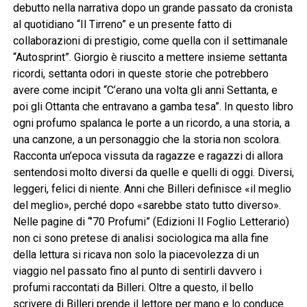
debutto nella narrativa dopo un grande passato da cronista
al quotidiano “Il Tirreno” e un presente fatto di
collaborazioni di prestigio, come quella con il settimanale
“Autosprint”. Giorgio è riuscito a mettere insieme settanta
ricordi, settanta odori in queste storie che potrebbero
avere come incipit “C’erano una volta gli anni Settanta, e
poi gli Ottanta che entravano a gamba tesa”. In questo libro
ogni profumo spalanca le porte a un ricordo, a una storia, a
una canzone, a un personaggio che la storia non scolora.
Racconta un’epoca vissuta da ragazze e ragazzi di allora
sentendosi molto diversi da quelle e quelli di oggi. Diversi,
leggeri, felici di niente. Anni che Billeri definisce «il meglio
del meglio», perché dopo «sarebbe stato tutto diverso».
Nelle pagine di “’70 Profumi” (Edizioni Il Foglio Letterario)
non ci sono pretese di analisi sociologica ma alla fine
della lettura si ricava non solo la piacevolezza di un
viaggio nel passato fino al punto di sentirli davvero i
profumi raccontati da Billeri. Oltre a questo, il bello
scrivere di Billeri prende il lettore per mano e lo conduce