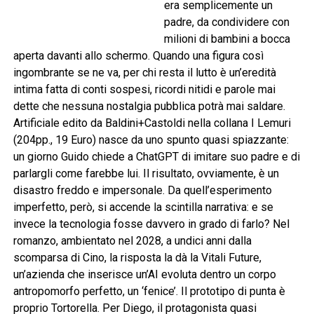
era semplicemente un
padre, da condividere con
milioni di bambini a bocca
aperta davanti allo schermo. Quando una figura così
ingombrante se ne va, per chi resta il lutto è un’eredità
intima fatta di conti sospesi, ricordi nitidi e parole mai
dette che nessuna nostalgia pubblica potrà mai saldare.
Artificiale edito da Baldini+Castoldi nella collana I Lemuri
(204pp., 19 Euro) nasce da uno spunto quasi spiazzante:
un giorno Guido chiede a ChatGPT di imitare suo padre e di
parlargli come farebbe lui. Il risultato, ovviamente, è un
disastro freddo e impersonale. Da quell’esperimento
imperfetto, però, si accende la scintilla narrativa: e se
invece la tecnologia fosse davvero in grado di farlo? Nel
romanzo, ambientato nel 2028, a undici anni dalla
scomparsa di Cino, la risposta la dà la Vitali Future,
un’azienda che inserisce un’AI evoluta dentro un corpo
antropomorfo perfetto, un ‘fenice’. Il prototipo di punta è
proprio Tortorella. Per Diego, il protagonista quasi