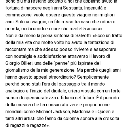
sono più ma restano accanto a noi che abbiamo avuto la
fortuna di nascere negli anni Sessanta. Ingenuità e
commozione, vuole essere questo viaggio nei migliori
anni. Solo un viaggio, un filo rosso tra naso che odora e
ricorda, occhi umidi e cuore che martella ancora».
Non è da meno la piena sintonia di Salvetti: «Ecco un tratto
della mia vita che molte volte ho avuto la tentazione di
raccontare ma che adesso posso rivivere e assaporare
con nostalgia e soddisfazione attraverso il lavoro di
Giorgio Billeri, una delle “penne” più ispirate del
giornalismo della mia generazione. Ma perché quegli anni
hanno questo appeal straordinario? Semplicemente
perché sono stati l’era del passaggio tra il mondo
analogico e l’inizio del digitale, un’era vissuta con un forte
senso di spensieratezza e fiducia nel futuro. È il periodo
della musica che ha consacrato vere e proprie icone
mondiali come Michael Jackson, Madonna e i Queen e
tanti altri artisti che fanno da colonna sonora alla crescita
di ragazzi e ragazze».