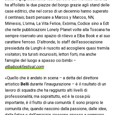
ha affollato le due piazze del borgo grazie agli stand delle
case editrici, che nel corso di un decennio hanno superato
il centinaio; basti pensare a Marcos y Marcos, NN,
Mimesis, L’orma, La Vita Felice, Exòrma, Codice sino a Edt
che nelle pubblicazioni Lonely Planet volte alla Toscana ha
sempre riservato uno spazio di rilievo a Elba Book e al suo
carattere ferroso. D’altronde, lo staff dell’associazione
presieduta da Lunghi è riuscito ad accogliere quasi tremila
visitatori, tra turisti incuriositi, lettori forti, ma anche
famiglie del luogo a spasso coi bimbi –
elbabookfestival.com
«Quello che è andato in scena – a detta del direttore
artistico
Belli
durante l’inaugurazione – è il risultato di un
lavoro di squadra che ha raggiunto alti livelli di
professionalità; ma soprattutto, ed è la cosa più
importante, è il frutto di una comunità. E sono proprio le
comunità che, quando nascono dalla passione, dalle idee,
dalla fatica e dall’amicizia, riescono spesso a compiere