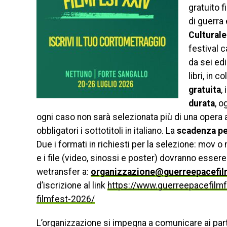
gratuito 
di guerra 
Cultural
festival 
da sei ed
libri, in 
gratuita
,
durata
, o
ogni caso non sarà selezionata più di una opera a
obbligatori i sottotitoli in italiano. La
scadenza per
Due i formati in richiesti per la selezione: mov 
e i file (video, sinossi e poster) dovranno essere 
wetransfer a:
organizzazione@guerreepacefilm
d’iscrizione al link
https://www.guerreepacefilmfe
filmfest-2026/
L’organizzazione si impegna a comunicare ai part