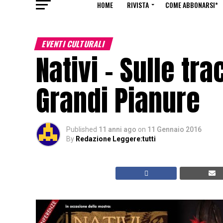
HOME
RIVISTA
COME ABBONARSI*
EVENTI CULTURALI
Nativi – Sulle tr
Grandi Pianure
Published
11 anni ago
on
11 Gennaio 2016
By
Redazione Leggere:tutti