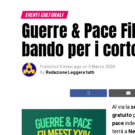
EVENTI CULTURALI
Guerre & Pace Fil
bando per i cor
Published
5 mesi ago
on
3 Marzo 2026
By
Redazione Leggere:tutti
Al via la
s
gratuito
pace
inde
terrà a
Ne