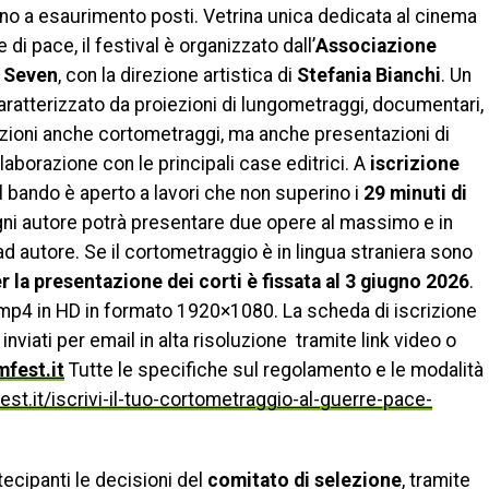
fino a esaurimento posti. Vetrina unica dedicata al cinema
e di pace, il festival è organizzato dall’
Associazione
e Seven
, con la direzione artistica di
Stefania Bianchi
. Un
caratterizzato da proiezioni di lungometraggi, documentari,
izioni anche cortometraggi, ma anche presentazioni di
collaborazione con le principali case editrici. A
iscrizione
 il bando è aperto a lavori che non superino i
29 minuti di
gni autore potrà presentare due opere al massimo e in
d autore. Se il cortometraggio è in lingua straniera sono
 la presentazione dei corti è fissata al 3 giugno 2026
.
o mp4 in HD in formato
1920×1080. La scheda di iscrizione
inviati per email in alta risoluzione tramite link video o
fest.it
Tutte le specifiche sul regolamento e le modalità
st.it/iscrivi-il-tuo-cortometraggio-al-guerre-pace-
ecipanti le decisioni del
comitato di selezione
, tramite