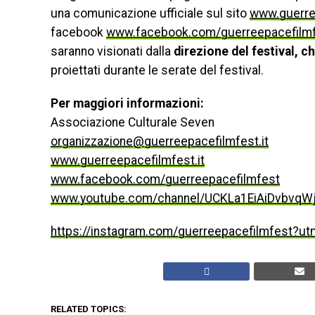
una comunicazione ufficiale sul sito
www.guerree
facebook
www.facebook.com/guerreepacefilm
saranno visionati dalla
direzione del festival, 
proiettati durante le serate del festival.
Per maggiori informazioni:
Associazione Culturale Seven
organizzazione@guerreepacefilmfest.it
www.guerreepacefilmfest.it
www.facebook.com/guerreepacefilmfest
www.youtube.com/channel/UCKLa1EiAiDvbvqW
https://instagram.com/guerreepacefilmfest?u
RELATED TOPICS: