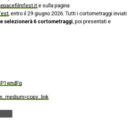
pacefilmfest.it
e sulla pagina
fest
, entro il 29 giugno 2026. Tutti i cortometraggi inviati
che selezionerà 6 cortometraggi
, poi presentati e
jP1wndFg
tm_medium=copy_link