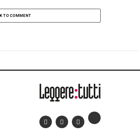
CK TO COMMENT
Cinema”: Enrico
 Parioli