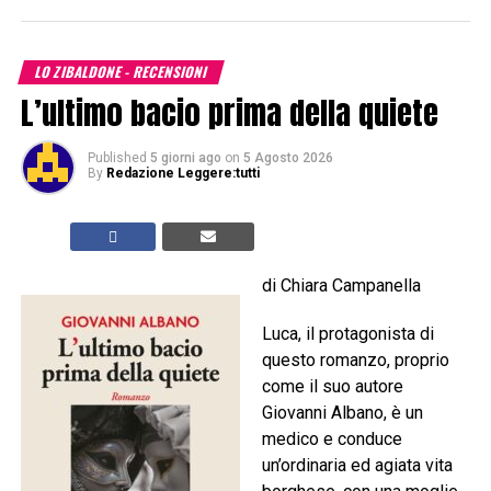
LO ZIBALDONE - RECENSIONI
L’ultimo bacio prima della quiete
Published
5 giorni ago
on
5 Agosto 2026
By
Redazione Leggere:tutti
di Chiara Campanella
Luca, il protagonista di
questo romanzo, proprio
come il suo autore
Giovanni Albano, è un
medico e conduce
un’ordinaria ed agiata vita