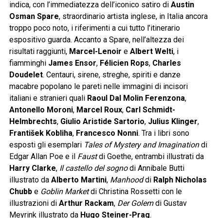
indica, con l’immediatezza dell’iconico satiro di
Austin
Osman Spare
, straordinario artista inglese, in Italia ancora
troppo poco noto, i riferimenti a cui tutto l’itinerario
espositivo guarda. Accanto a Spare, nell’altezza dei
risultati raggiunti,
Marcel-Lenoir
e
Albert Welti
, i
fiamminghi
James Ensor
,
Félicien Rops
,
Charles
Doudelet
. Centauri, sirene, streghe, spiriti e danze
macabre popolano le pareti nelle immagini di incisori
italiani e stranieri quali
Raoul Dal Molin Ferenzona
,
Antonello Moroni
,
Marcel Roux
,
Carl Schmidt-
Helmbrechts
,
Giulio Aristide Sartorio
,
Julius Klinger
,
František Kobliha
,
Francesco Nonni
. Tra i libri sono
esposti gli esemplari
Tales of Mystery and Imagination
di
Edgar Allan Poe e il
Faust
di Goethe, entrambi illustrati da
Harry Clarke
,
Il castello del sogno
di Annibale Butti
illustrato da
Alberto Martini
,
Manhood
di
Ralph Nicholas
Chubb
e
Goblin Market
di Christina Rossetti con le
illustrazioni di
Arthur Rackam
,
Der Golem
di Gustav
Meyrink illustrato da
Hugo Steiner-Prag
.