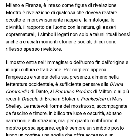
Milano e Firenze, è inteso come figura di rivelazione.
Mostro è rivelazione di qualcosa che doveva restare
occulto e improvvisamente riappare: la mitologia, le
divinità, il rapporto dell’uomo con la natura, gli esseri
soprannaturali, i simboli legati non solo a taluni rituali bensì
anche a cruciali momenti storici e sociali, di cui sono
riflesso spesso rivelatore.
Il mostro entra nell’immaginario dell’uomo fin dall’origine e
in ogni cultura e tradizione. Per cogliere appena
l’ampiezza e varietà della sua presenza, almeno nella
letteratura occidentale, è sufficiente pensare alla
Divina
Commedia
di Dante, al
Paradiso Perduto
di Milton, o ai più
recenti
Dracula
di Braham Stoker e
Frankestein
di Mary
Shelley. Le mutevoli forme del mostruoso, accompagnate
da fascino e timore, in bilico tra luce e oscurità, abitano
narrazioni e illustrazioni, ma, per quanto multiforme il
mostro possa apparire, egli è sempre un simbolo posto
lungo un confine, una soglia che offre accesso a un