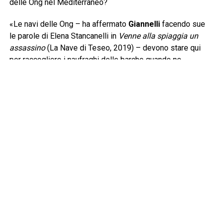
delle Ong nel Mediterraneo?
«Le navi delle Ong – ha affermato
Giannelli
facendo sue
le parole di Elena Stancanelli in
Venne alla spiaggia un
assassino
(La Nave di Teseo, 2019) – devono stare qui
per raccogliere i naufraghi delle barche quando ne
incontrano. Questa è senza dubbio la prima risposta e
devono arrivare prima della cosiddetta Guardia Costiera
libica per evitare che i naufraghi siano riportati nelle carceri
dalle quali sono scappati. La legge del mare è ferrea e si
basa sul cuore e sul cervello di chi naviga, una barca in
difficoltà va soccorsa». Lo sforzo giornaliero di
Mediterranea lo condividono pure gli uomini e le donne
imbarcati nella Flotilla con un’altra nave in grande difficoltà,
Gaza. Una lingua di terra distrutta, massacrata, dov’è stato
messo in atto, come non esita ad asserire Mantovani, “un
genocidio”. Un racconto, quello che scaturisce dal dialogo
tra i due giornalisti, che parte da lontano. Non si tratta,
infatti, della prima flotilla che vorrebbe interrompere il