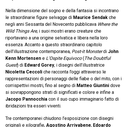
Nella dimensione del sogno e della fantasia si incontrano
le straordinarie figure selvagge di
Maurice Sendak
che
negli anni Sessanta del Novecento pubblicava
Where the
Wild Things Are
, i suoi mostri erano creature che
riportavano a una origine selvatica e libera nella loro
essenza. Accanto a questo straordinario capitolo
dell’illustrazione contemporanea,
Post-it Monster
di
John
Kenn Mortensen
e
L’Ospite Equivoco
(
The Doubtful
Guest
) di
Edward Gorey
, i disegni dell’illustratrice
Nicoletta Ceccoli
che racconta l’oggi attraverso le
rappresentazioni di personaggi delle fiabe o del mito, con i
corrispettivi mostri, fino al segno di
Matteo Giuntini
dove
si sovrappongono strati di significati e colore e infine a
Jacopo Pannocchia
con il suo cupo immaginario fatto di
ibridazioni tra esseri viventi.
Tre contemporanei chiudono l’esposizione con disegni
originali e xilografie,
Agostino Arrivabene
,
Edoardo