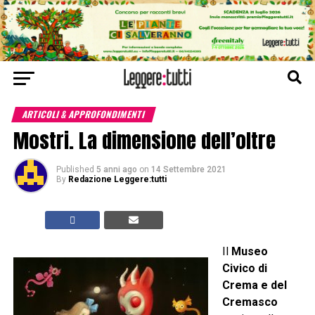
ARTICOLI & APPROFONDIMENTI
Mostri. La dimensione dell’oltre
Published
5 anni ago
on
14 Settembre 2021
By
Redazione Leggere:tutti
Il
Museo
Civico di
Crema e del
Cremasco