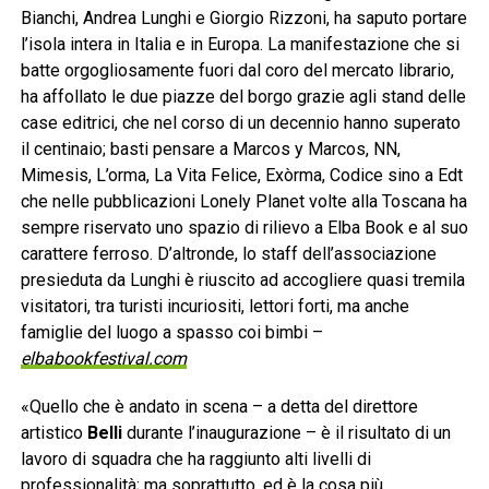
Bianchi, Andrea Lunghi e Giorgio Rizzoni, ha saputo portare
l’isola intera in Italia e in Europa. La manifestazione che si
batte orgogliosamente fuori dal coro del mercato librario,
ha affollato le due piazze del borgo grazie agli stand delle
case editrici, che nel corso di un decennio hanno superato
il centinaio; basti pensare a Marcos y Marcos, NN,
Mimesis, L’orma, La Vita Felice, Exòrma, Codice sino a Edt
che nelle pubblicazioni Lonely Planet volte alla Toscana ha
sempre riservato uno spazio di rilievo a Elba Book e al suo
carattere ferroso. D’altronde, lo staff dell’associazione
presieduta da Lunghi è riuscito ad accogliere quasi tremila
visitatori, tra turisti incuriositi, lettori forti, ma anche
famiglie del luogo a spasso coi bimbi –
elbabookfestival.com
«Quello che è andato in scena – a detta del direttore
artistico
Belli
durante l’inaugurazione – è il risultato di un
lavoro di squadra che ha raggiunto alti livelli di
professionalità; ma soprattutto, ed è la cosa più