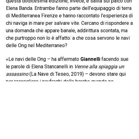
questa dodicesima edizione, invece, è salita sul palco con
Elena Banda. Entrambe fanno parte dell’equipaggio di terra
di Mediterranea Firenze e hanno raccontato l’esperienza di
chi naviga in mare per salvare vite. Cercano di rispondere a
una domanda che appare banale, addirittura scontata, ma
che purtroppo non lo è affatto: a che cosa servono le navi
delle Ong nel Mediterraneo?
«Le navi delle Ong – ha affermato
Giannelli
facendo sue
le parole di Elena Stancanelli in
Venne alla spiaggia un
assassino
(La Nave di Teseo, 2019) – devono stare qui
per raccogliere i naufraghi delle barche quando ne
incontrano. Questa è senza dubbio la prima risposta e
devono arrivare prima della cosiddetta Guardia Costiera
libica per evitare che i naufraghi siano riportati nelle carceri
dalle quali sono scappati. La legge del mare è ferrea e si
basa sul cuore e sul cervello di chi naviga, una barca in
difficoltà va soccorsa». Lo sforzo giornaliero di
Mediterranea lo condividono pure gli uomini e le donne