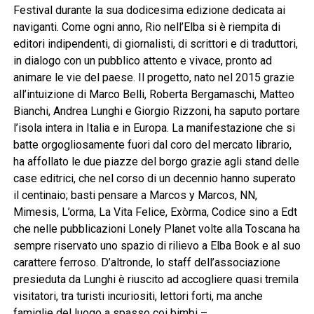
Festival durante la sua dodicesima edizione dedicata ai
naviganti. Come ogni anno, Rio nell’Elba si è riempita di
editori indipendenti, di giornalisti, di scrittori e di traduttori,
in dialogo con un pubblico attento e vivace, pronto ad
animare le vie del paese. Il progetto, nato nel 2015 grazie
all’intuizione di Marco Belli, Roberta Bergamaschi, Matteo
Bianchi, Andrea Lunghi e Giorgio Rizzoni, ha saputo portare
l’isola intera in Italia e in Europa. La manifestazione che si
batte orgogliosamente fuori dal coro del mercato librario,
ha affollato le due piazze del borgo grazie agli stand delle
case editrici, che nel corso di un decennio hanno superato
il centinaio; basti pensare a Marcos y Marcos, NN,
Mimesis, L’orma, La Vita Felice, Exòrma, Codice sino a Edt
che nelle pubblicazioni Lonely Planet volte alla Toscana ha
sempre riservato uno spazio di rilievo a Elba Book e al suo
carattere ferroso. D’altronde, lo staff dell’associazione
presieduta da Lunghi è riuscito ad accogliere quasi tremila
visitatori, tra turisti incuriositi, lettori forti, ma anche
famiglie del luogo a spasso coi bimbi –