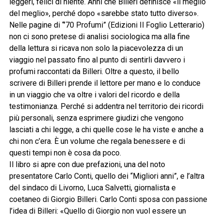
leggeri, felici di niente. Anni che Billeri definisce «il meglio
del meglio», perché dopo «sarebbe stato tutto diverso».
Nelle pagine di “’70 Profumi” (Edizioni Il Foglio Letterario)
non ci sono pretese di analisi sociologica ma alla fine
della lettura si ricava non solo la piacevolezza di un
viaggio nel passato fino al punto di sentirli davvero i
profumi raccontati da Billeri. Oltre a questo, il bello
scrivere di Billeri prende il lettore per mano e lo conduce
in un viaggio che va oltre i valori del ricordo e della
testimonianza. Perché si addentra nel territorio dei ricordi
più personali, senza esprimere giudizi che vengono
lasciati a chi legge, a chi quelle cose le ha viste e anche a
chi non c’era. È un volume che regala benessere e di
questi tempi non è cosa da poco.
Il libro si apre con due prefazioni, una del noto
presentatore Carlo Conti, quello dei “Migliori anni”, e l’altra
del sindaco di Livorno, Luca Salvetti, giornalista e
coetaneo di Giorgio Billeri. Carlo Conti sposa con passione
l’idea di Billeri: «Quello di Giorgio non vuol essere un