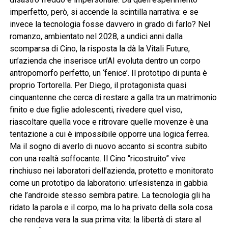
imperfetto, però, si accende la scintilla narrativa: e se
invece la tecnologia fosse davvero in grado di farlo? Nel
romanzo, ambientato nel 2028, a undici anni dalla
scomparsa di Cino, la risposta la dà la Vitali Future,
un’azienda che inserisce un’AI evoluta dentro un corpo
antropomorfo perfetto, un ‘fenice’. Il prototipo di punta è
proprio Tortorella. Per Diego, il protagonista quasi
cinquantenne che cerca di restare a galla tra un matrimonio
finito e due figlie adolescenti, rivedere quel viso,
riascoltare quella voce e ritrovare quelle movenze è una
tentazione a cui è impossibile opporre una logica ferrea.
Ma il sogno di averlo di nuovo accanto si scontra subito
con una realtà soffocante. Il Cino “ricostruito” vive
rinchiuso nei laboratori dell’azienda, protetto e monitorato
come un prototipo da laboratorio: un’esistenza in gabbia
che l’androide stesso sembra patire. La tecnologia gli ha
ridato la parola e il corpo, ma lo ha privato della sola cosa
che rendeva vera la sua prima vita: la libertà di stare al