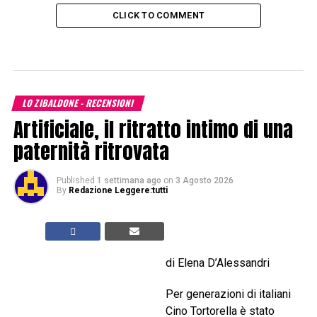
CLICK TO COMMENT
LO ZIBALDONE - RECENSIONI
Artificiale, il ritratto intimo di una
paternità ritrovata
Published
1 settimana ago
on
3 Agosto 2026
By
Redazione Leggere:tutti
di Elena D’Alessandri
Per generazioni di italiani
Cino Tortorella è stato