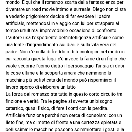
mondo. È qui che il romanzo scarta dalla fantascienza per
diventare un road movie intimo e surreale. Diego non ci sta
a vederlo prigioniero: decide di far evadere il padre
artificiale, mettendosi in viaggio con lui per strappare al
tempo un’ultima, imprevedibile occasione di confronto.
L’autore usa l’espediente dell’intelligenza artificiale come
una lente d’ingrandimento sui diari e sulla vita vera del
padre. Non c’è nulla di freddo o di tecnologico nel modo in
cui racconta questa fuga: c’è invece la fame di un figlio che
vuole scoprire l’uomo dietro il personaggio, l’ansia di dirsi
le cose ultime e la scoperta amara che nemmeno la
macchina più sofisticata del mondo può risparmiarci il
lavoro sporco di elaborare un lutto.
La forza del romanzo sta tutta in questo corto circuito tra
finzione e verità. Tra le pagine si avverte un bisogno
catartico, quasi fisico, di fare i conti con la perdita.
Artificiale funziona perché non cerca di consolarci con un
lieto fine, ma ci mette di fronte a una certezza spietata e
bellissima: le macchine possono scimmiottare i gesti e la