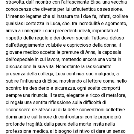
stravolta, dall’incontro con l’affascinante Elisa: una vecchia
conoscenza che diventa per lui un’autentica ossessione.
L’intenso legame che si instaura tra i due fa, infatti, crollare
qualsiasi certezza in Luca, che, tra incredulità e sgomento,
arriva a rinnegare i suoi precedenti ideali, improntati al
rispetto delle regole e dei doveri sociali. Tuttavia, deluso
dall’atteggiamento volubile e capriccioso della donna, il
giovane medico accetta le premure di Anna, la caposala
dell’ospedale in cui lavora, mettendo ancora una volta in
discussione la sua vita. Nonostante la rassicurante
presenza della collega, Luca continua, suo malgrado, a
subire l’influenza di Elisa, mostrando al lettore come, nello
scontro tra desiderio e sicurezza, ogni scelta comporti
sempre una rinuncia. Il testo, elegante e ricco di metafore,
ci regala una sentita riflessione sulla difficoltà di
riconoscere se stessi al di là delle convenzioni collettive
dominanti e sul timore di confrontarsi con le proprie più
profonde fragilità: dalla paura della morte insita nella
professione medica, al bisogno istintivo di dare un senso