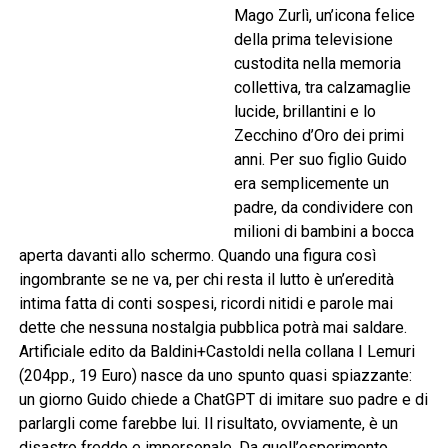
Mago Zurlì, un’icona felice
della prima televisione
custodita nella memoria
collettiva, tra calzamaglie
lucide, brillantini e lo
Zecchino d’Oro dei primi
anni. Per suo figlio Guido
era semplicemente un
padre, da condividere con
milioni di bambini a bocca
aperta davanti allo schermo. Quando una figura così
ingombrante se ne va, per chi resta il lutto è un’eredità
intima fatta di conti sospesi, ricordi nitidi e parole mai
dette che nessuna nostalgia pubblica potrà mai saldare.
Artificiale edito da Baldini+Castoldi nella collana I Lemuri
(204pp., 19 Euro) nasce da uno spunto quasi spiazzante:
un giorno Guido chiede a ChatGPT di imitare suo padre e di
parlargli come farebbe lui. Il risultato, ovviamente, è un
disastro freddo e impersonale. Da quell’esperimento