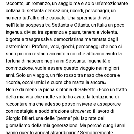
racconto, un romanzo, un saggio ma è solo un’emozionante
collana di settanta sensazioni, ricordi, personaggi, un
numero tutt’altro che casuale. Una spremuta di vita
nell’Italia sospesa tra Settanta e Ottanta, un’Italia un poco
ingenua, divisa tra speranza e paura, tenera e violenta,
bigotta e trasgressiva, democristiana ma tentata dagli
estremismi. Profumi, voci, giochi, personaggi che non ci
sono più ma restano accanto a noi che abbiamo avuto la
fortuna di nascere negli anni Sessanta. Ingenuità e
commozione, vuole essere questo viaggio nei migliori
anni. Solo un viaggio, un filo rosso tra naso che odora e
ricorda, occhi umidi e cuore che martella ancora».
Non è da meno la piena sintonia di Salvetti: «Ecco un tratto
della mia vita che molte volte ho avuto la tentazione di
raccontare ma che adesso posso rivivere e assaporare
con nostalgia e soddisfazione attraverso il lavoro di
Giorgio Billeri, una delle “penne” più ispirate del
giornalismo della mia generazione. Ma perché quegli anni
hanno questo appeal straordinario? Semplicemente