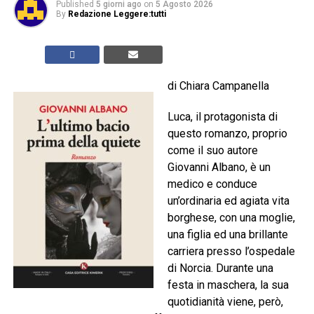
Published
5 giorni ago
on
5 Agosto 2026
By
Redazione Leggere:tutti
di Chiara Campanella
Luca, il protagonista di
questo romanzo, proprio
come il suo autore
Giovanni Albano, è un
medico e conduce
un’ordinaria ed agiata vita
borghese, con una moglie,
una figlia ed una brillante
carriera presso l’ospedale
di Norcia. Durante una
festa in maschera, la sua
quotidianità viene, però,