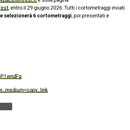
pacefilmfest.it
e sulla pagina
fest
, entro il 29 giugno 2026. Tutti i cortometraggi inviati
che selezionerà 6 cortometraggi
, poi presentati e
jP1wndFg
tm_medium=copy_link