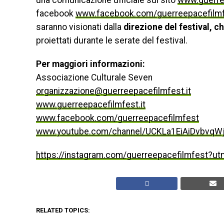
una comunicazione ufficiale sul sito
www.guerree
facebook
www.facebook.com/guerreepacefilm
saranno visionati dalla
direzione del festival, 
proiettati durante le serate del festival.
Per maggiori informazioni:
Associazione Culturale Seven
organizzazione@guerreepacefilmfest.it
www.guerreepacefilmfest.it
www.facebook.com/guerreepacefilmfest
www.youtube.com/channel/UCKLa1EiAiDvbvqW
https://instagram.com/guerreepacefilmfest?u
RELATED TOPICS: