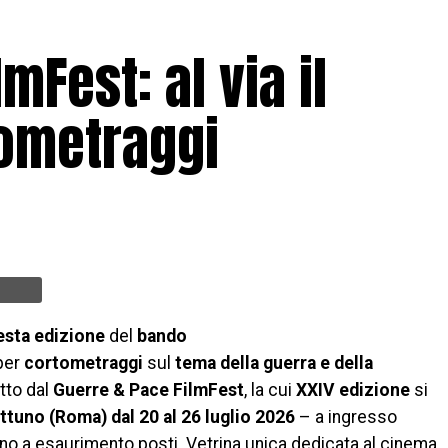
mFest: al via il
tometraggi
esta edizione
del
bando
per
cortometraggi
sul
tema della guerra e della
tto dal
Guerre & Pace FilmFest
, la cui
XXIV edizione
si
ttuno (Roma) dal 20 al 26 luglio 2026
– a ingresso
fino a esaurimento posti. Vetrina unica dedicata al cinema