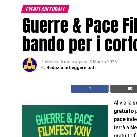
EVENTI CULTURALI
Guerre & Pace Fil
bando per i cor
Published
5 mesi ago
on
3 Marzo 2026
By
Redazione Leggere:tutti
Al via la
s
gratuito
pace
inde
terrà a
Ne
gratuito 