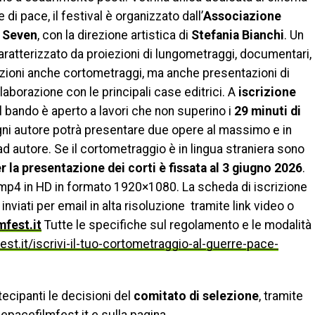
e di pace, il festival è organizzato dall’
Associazione
e Seven
, con la direzione artistica di
Stefania Bianchi
. Un
caratterizzato da proiezioni di lungometraggi, documentari,
izioni anche cortometraggi, ma anche presentazioni di
collaborazione con le principali case editrici. A
iscrizione
 il bando è aperto a lavori che non superino i
29 minuti di
gni autore potrà presentare due opere al massimo e in
d autore. Se il cortometraggio è in lingua straniera sono
 la presentazione dei corti è fissata al 3 giugno 2026
.
o mp4 in HD in formato
1920×1080. La scheda di iscrizione
inviati per email in alta risoluzione tramite link video o
fest.it
Tutte le specifiche sul regolamento e le modalità
st.it/iscrivi-il-tuo-cortometraggio-al-guerre-pace-
ecipanti le decisioni del
comitato di selezione
, tramite