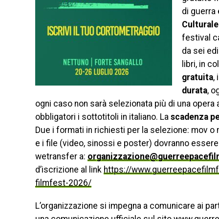
di guerra 
Cultural
festival 
da sei ed
libri, in 
gratuita
,
durata
, o
ogni caso non sarà selezionata più di una opera a
obbligatori i sottotitoli in italiano. La
scadenza per
Due i formati in richiesti per la selezione: mov 
e i file (video, sinossi e poster) dovranno essere 
wetransfer a:
organizzazione@guerreepacefilm
d’iscrizione al link
https://www.guerreepacefilmfe
filmfest-2026/
L’organizzazione si impegna a comunicare ai part