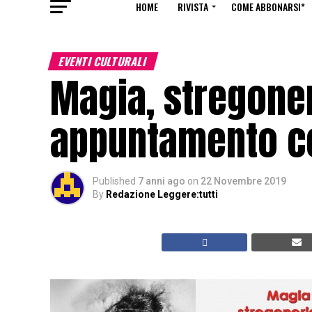
HOME
RIVISTA
COME ABBONARSI*
EVENTI CULTURALI
Magia, stregoner
appuntamento c
Published
7 anni ago
on
22 Novembre 2019
By
Redazione Leggere:tutti