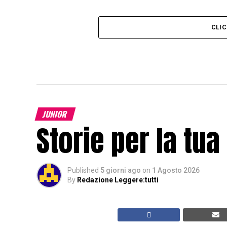
CLI
JUNIOR
Storie per la tua
Published
5 giorni ago
on
1 Agosto 2026
By
Redazione Leggere:tutti