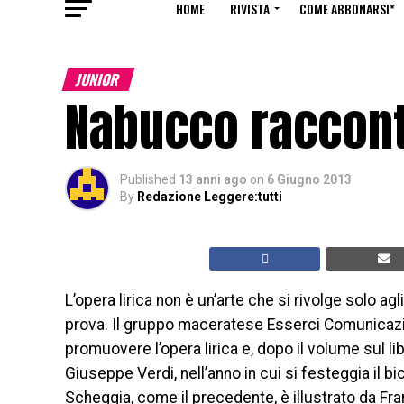
HOME
RIVISTA
COME ABBONARSI*
JUNIOR
Nabucco raccont
Published
13 anni ago
on
6 Giugno 2013
By
Redazione Leggere:tutti
L’opera lirica non è un’arte che si rivolge solo agli
prova. Il gruppo maceratese Esserci Comunicazion
promuovere l’opera lirica e, dopo il volume sul li
Giuseppe Verdi, nell’anno in cui si festeggia il bi
Scheggia, come il precedente, è illustrato da F