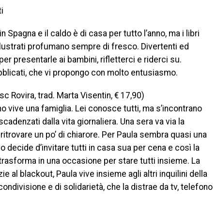
i
Spagna e il caldo è di casa per tutto l’anno, ma i libri
 illustrati profumano sempre di fresco. Divertenti ed
per presentarle ai bambini, rifletterci e riderci su.
ubblicati, che vi propongo con molto entusiasmo.
c Rovira, trad. Marta Visentin, € 17,90)
no vive una famiglia. Lei conosce tutti, ma s’incontrano
cadenzati dalla vita giornaliera. Una sera va via la
ritrovare un po’ di chiarore. Per Paula sembra quasi una
o decide d’invitare tutti in casa sua per cena e così la
si trasforma in una occasione per stare tutti insieme. La
ie al blackout, Paula vive insieme agli altri inquilini della
ndivisione e di solidarietà, che la distrae da tv, telefono