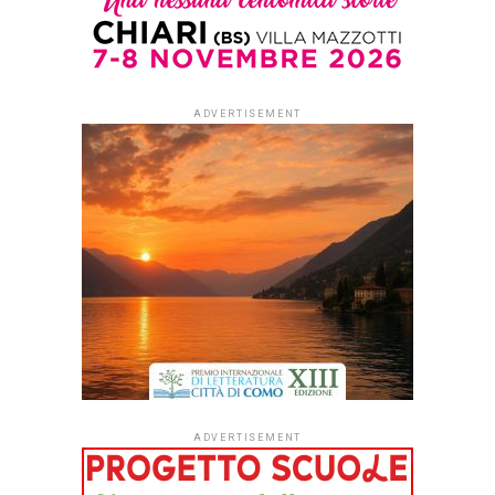
Published
2 settimane ago
on
29 Luglio 2026
By
Redazione Leggere:tutti