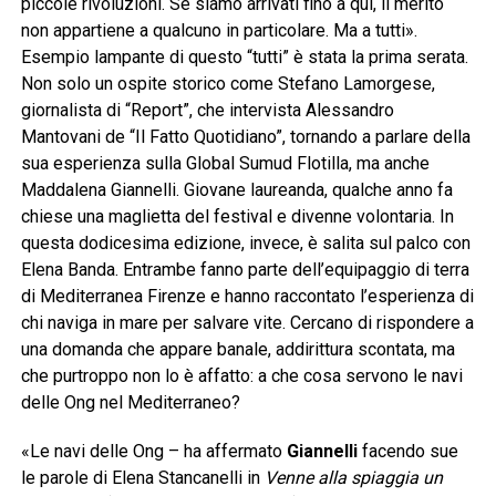
piccole rivoluzioni. Se siamo arrivati fino a qui, il merito
non appartiene a qualcuno in particolare. Ma a tutti».
Esempio lampante di questo “tutti” è stata la prima serata.
Non solo un ospite storico come Stefano Lamorgese,
giornalista di “Report”, che intervista Alessandro
Mantovani de “Il Fatto Quotidiano”, tornando a parlare della
sua esperienza sulla Global Sumud Flotilla, ma anche
Maddalena Giannelli. Giovane laureanda, qualche anno fa
chiese una maglietta del festival e divenne volontaria. In
questa dodicesima edizione, invece, è salita sul palco con
Elena Banda. Entrambe fanno parte dell’equipaggio di terra
di Mediterranea Firenze e hanno raccontato l’esperienza di
chi naviga in mare per salvare vite. Cercano di rispondere a
una domanda che appare banale, addirittura scontata, ma
che purtroppo non lo è affatto: a che cosa servono le navi
delle Ong nel Mediterraneo?
«Le navi delle Ong – ha affermato
Giannelli
facendo sue
le parole di Elena Stancanelli in
Venne alla spiaggia un