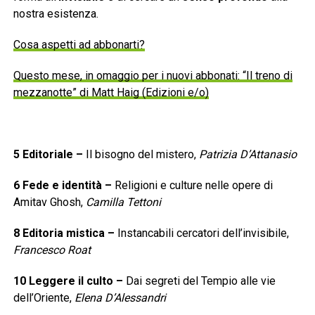
nostra esistenza.
Cosa aspetti ad abbonarti?
Questo mese, in omaggio per i nuovi abbonati: “Il treno di
mezzanotte” di Matt Haig (Edizioni e/o)
5
Editoriale
–
Il bisogno del mistero,
Patrizia D’Attanasio
6
Fede e identità
–
Religioni e culture nelle opere di
Amitav Ghosh,
Camilla Tettoni
8
Editoria mistica
–
Instancabili cercatori dell’invisibile,
Francesco Roat
10
Leggere il culto
–
Dai segreti del Tempio alle vie
dell’Oriente,
Elena D’Alessandri