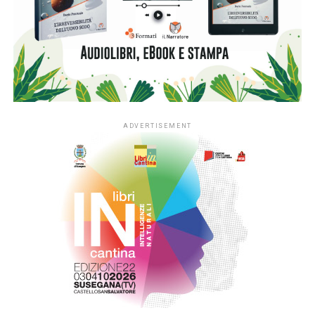
di Fondazione Cariplo
, che dal 2022 ha accompagnato lo
sviluppo di #ioleggoperchéLAB-NIDI, il progetto
sperimentale dedicato ai nidi realizzato in Lombardia e
nelle province di Novara e Verbano-Cusio-Ossola,
territorio di riferimento della Fondazione. In quattro anni la
sperimentazione ha coinvolto fino a 350 asili nido situati
nei contesti più fragili di queste aree, contribuendo ad
arricchirne le biblioteche e a consolidare la presenza dei
libri nella quotidianità educativa. L’estensione del progetto
si inserisce nella cornice della sfida di mandato Anita –
L’infanzia prima di Fondazione Cariplo, che sostiene il
benessere dei bambini e delle bambine tra 0 e 6 anni, con
particolare attenzione alle situazioni di povertà e fragilità
sociale ed economica, promuovendo percorsi di crescita
individuale e lo sviluppo delle comunità educanti.
«L’estensione di #ioleggoperché a tutti gli asili nido