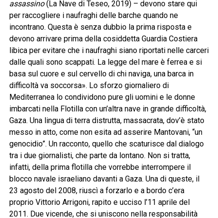
assassino
(La Nave di Teseo, 2019) – devono stare qui
per raccogliere i naufraghi delle barche quando ne
incontrano. Questa è senza dubbio la prima risposta e
devono arrivare prima della cosiddetta Guardia Costiera
libica per evitare che i naufraghi siano riportati nelle carceri
dalle quali sono scappati. La legge del mare è ferrea e si
basa sul cuore e sul cervello di chi naviga, una barca in
difficoltà va soccorsa». Lo sforzo giornaliero di
Mediterranea lo condividono pure gli uomini e le donne
imbarcati nella Flotilla con un’altra nave in grande difficoltà,
Gaza. Una lingua di terra distrutta, massacrata, dov’è stato
messo in atto, come non esita ad asserire Mantovani, “un
genocidio”. Un racconto, quello che scaturisce dal dialogo
tra i due giornalisti, che parte da lontano. Non si tratta,
infatti, della prima flotilla che vorrebbe interrompere il
blocco navale israeliano davanti a Gaza. Una di queste, il
23 agosto del 2008, riuscì a forzarlo e a bordo c’era
proprio Vittorio Arrigoni, rapito e ucciso l’11 aprile del
2011. Due vicende, che si uniscono nella responsabilità