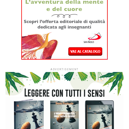
Dopo quattro anni di sperimentazione,
#ioleggoperché
apre per la prima volta le iscrizioni a tutti gli asili nido
italiani.
Dal
1° settembre
le strutture educative per la
fascia 0-3 anni di tutto il Paese potranno aderire
all’iniziativa sociale dell’Associazione Italiana Editori (AIE)
a favore delle biblioteche scolastiche e partecipare alla
campagna nazionale di donazione di libri in programma dal
7 al 15 novembre 2026.
L’ingresso di tutti i nidi italiani segna una
nuova fase per
#ioleggoperché
che, dopo dieci anni al fianco delle
scuole, amplia il proprio raggio d’azione includendo anche i
servizi educativi per la primissima infanzia.
L’apertura nazionale è resa possibile grazie al
sostegno