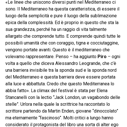
«Le linee che uniscono diversi punti nel Mediterraneo ci
sono. Il Mediterraneo ha questa caratteristica, di essere il
luogo della semplicità e pure il luogo della sublimazione
epica della complessità. Ed è proprio in questo che sta la
sua grandezza, perché ha un raggio di vita talmente
allargato che comprende tutto. E comprende quindi tutte le
possibili umanità che con coraggio, tigna e cocciutaggine,
vengono portate avanti. Questo è il mediterraneo che
volevamo rappresentare. Penso – ha aggiunto
Piro
– ogni
volta a quello che diceva Alessandro Leogrande, che c’è
una barriera invisibile tra la sponda sud e la sponda nord
del Mediterraneo e questa barriera deve essere portata
alla luce e abbattuta. Credo che questo Mediterranea lo
abbia fatto». La climax del festival è stata per Elena
Stancanelli con la lectio “Jack London, un vagabondo delle
stelle”. Un’ora nella quale la scrittrice ha raccontato lo
scrittore partendo da Martin Enden, giovane “dinoccolato”
ma eternamente “fascinoso”. Molti critici a lungo hanno
considerato il protagonista del libro una sorta di alter ego