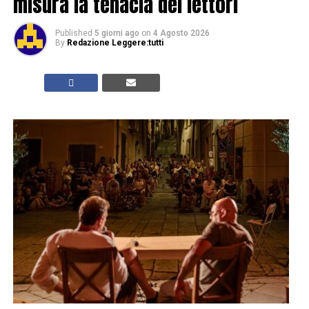
misura la tenacia dei lettori
Published
5 giorni ago
on
4 Agosto 2026
By
Redazione Leggere:tutti