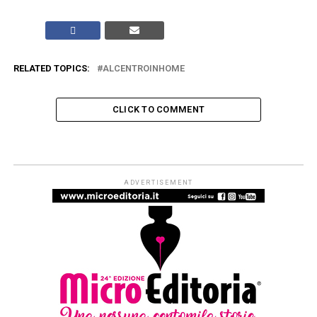
RELATED TOPICS:
ALCENTROINHOME
CLICK TO COMMENT
ARTICOLI & APPROFONDIMENTI
#ioleggoperché apre a tutti i nidi
d’Italia. Dal 1° settembre al via le
iscrizioni per partecipare alla
campagna di donazioni del 7-15
novembre