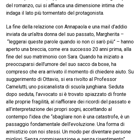
del romanzo, cui si affianca una dimensione intima che
indaga il lato più tormentato del protagonista.
La fine della relazione con Annapaola e una mail d’addio
inviata da un’altra donna del suo passato, Margherita –
“leggerai queste parole quando io non ci sarò più” – hanno
aperto una breccia, come era successo 20 anni prima, alla
fine del suo matrimonio con Sara. Quando ha iniziato a
preoccuparsi dell’umore del suo sacco da boxe, ha
compreso che era arrivato il momento di chiedere aiuto. Su
suggerimento di Ottavio, si era rivolto al Professor
Carnelutti, uno psicanalista di scuola junghiana. Seduta
dopo seduta, l’avvocato si è trovato spiazzato di fronte
alle proprie fragilità, al riaffiorare dei ricordi del passato e
all’interpretazione dei propri sogni, accettando al
contempo l’idea che “sbagliare non è una catastrofe, è un
passaggio fondamentale dell’evoluzione. Una forma di
armistizio con noi stessi. Un modo per diventare persone
migliori. Senza commiserazione e senza risentimento”.