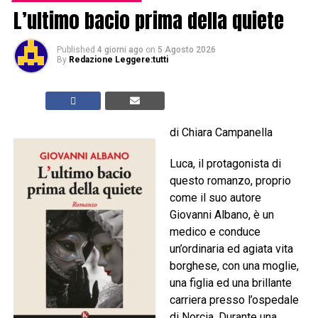
L’ultimo bacio prima della quiete
Published
4 giorni ago
on
5 Agosto 2026
By
Redazione Leggere:tutti
di Chiara Campanella
Luca, il protagonista di
questo romanzo, proprio
come il suo autore
Giovanni Albano, è un
medico e conduce
un’ordinaria ed agiata vita
borghese, con una moglie,
una figlia ed una brillante
carriera presso l’ospedale
di Norcia. Durante una