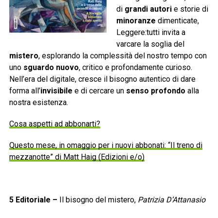
di
grandi autori
e storie di
minoranze
dimenticate,
Leggere:tutti invita a
varcare la soglia del
mistero
, esplorando la complessità del nostro tempo con
uno
sguardo nuovo
, critico e profondamente curioso.
Nell’era del digitale, cresce il bisogno autentico di dare
forma all’
invisibile
e di cercare un
senso profondo
alla
nostra esistenza.
Cosa aspetti ad abbonarti?
Questo mese, in omaggio per i nuovi abbonati: “Il treno di
mezzanotte” di Matt Haig (Edizioni e/o)
5
Editoriale
–
Il bisogno del mistero,
Patrizia D’Attanasio