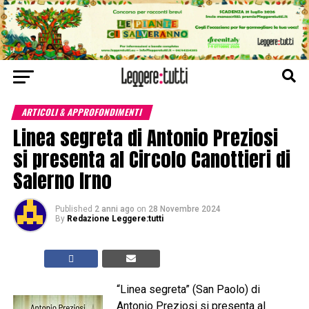
ARTICOLI & APPROFONDIMENTI
Linea segreta di Antonio Preziosi
si presenta al Circolo Canottieri di
Salerno Irno
Published
2 anni ago
on
28 Novembre 2024
By
Redazione Leggere:tutti
“Linea segreta” (San Paolo) di
Antonio Preziosi si presenta al