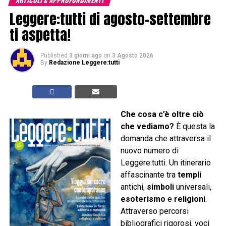
ARTICOLI & APPROFONDIMENTI
Leggere:tutti di agosto-settembre
ti aspetta!
Published
3 giorni ago
on
3 Agosto 2026
By
Redazione Leggere:tutti
Che cosa c’è oltre ciò
che vediamo?
È questa la
domanda che attraversa il
nuovo numero di
Leggere:tutti. Un itinerario
affascinante tra
templi
antichi,
simboli
universali,
esoterismo
e
religioni
.
Attraverso percorsi
bibliografici rigorosi, voci