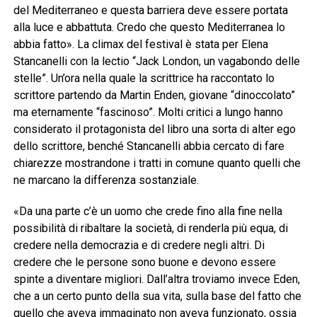
del Mediterraneo e questa barriera deve essere portata
alla luce e abbattuta. Credo che questo Mediterranea lo
abbia fatto». La climax del festival è stata per Elena
Stancanelli con la lectio “Jack London, un vagabondo delle
stelle”. Un’ora nella quale la scrittrice ha raccontato lo
scrittore partendo da Martin Enden, giovane “dinoccolato”
ma eternamente “fascinoso”. Molti critici a lungo hanno
considerato il protagonista del libro una sorta di alter ego
dello scrittore, benché Stancanelli abbia cercato di fare
chiarezze mostrandone i tratti in comune quanto quelli che
ne marcano la differenza sostanziale.
«Da una parte c’è un uomo che crede fino alla fine nella
possibilità di ribaltare la società, di renderla più equa, di
credere nella democrazia e di credere negli altri. Di
credere che le persone sono buone e devono essere
spinte a diventare migliori. Dall’altra troviamo invece Eden,
che a un certo punto della sua vita, sulla base del fatto che
quello che aveva immaginato non aveva funzionato, ossia