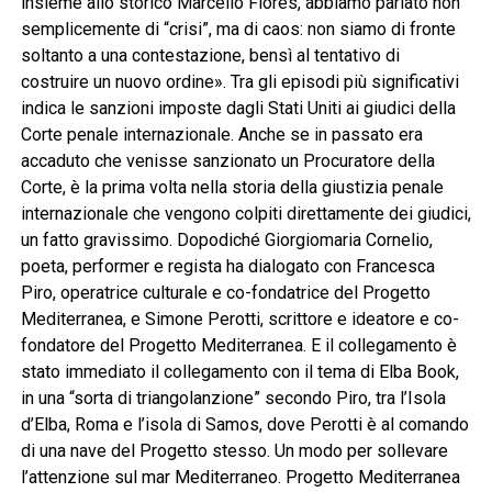
insieme allo storico Marcello Flores, abbiamo parlato non
semplicemente di “crisi”, ma di caos: non siamo di fronte
soltanto a una contestazione, bensì al tentativo di
costruire un nuovo ordine». Tra gli episodi più significativi
indica le sanzioni imposte dagli Stati Uniti ai giudici della
Corte penale internazionale. Anche se in passato era
accaduto che venisse sanzionato un Procuratore della
Corte, è la prima volta nella storia della giustizia penale
internazionale che vengono colpiti direttamente dei giudici,
un fatto gravissimo. Dopodiché Giorgiomaria Cornelio,
poeta, performer e regista ha dialogato con Francesca
Piro, operatrice culturale e co-fondatrice del Progetto
Mediterranea, e Simone Perotti, scrittore e ideatore e co-
fondatore del Progetto Mediterranea. E il collegamento è
stato immediato il collegamento con il tema di Elba Book,
in una “sorta di triangolanzione” secondo Piro, tra l’Isola
d’Elba, Roma e l’isola di Samos, dove Perotti è al comando
di una nave del Progetto stesso. Un modo per sollevare
l’attenzione sul mar Mediterraneo. Progetto Mediterranea