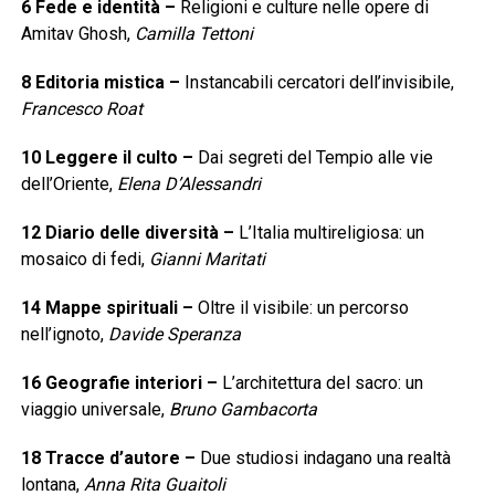
6
Fede e identità
–
Religioni e culture nelle opere di
Amitav Ghosh,
Camilla Tettoni
8
Editoria mistica
–
Instancabili cercatori dell’invisibile,
Francesco Roat
10
Leggere il culto
–
Dai segreti del Tempio alle vie
dell’Oriente,
Elena D’Alessandri
12
Diario delle diversità
–
L’Italia multireligiosa: un
mosaico di fedi,
Gianni Maritati
14
Mappe spirituali
–
Oltre il visibile: un percorso
nell’ignoto,
Davide Speranza
16
Geografie interiori
–
L’architettura del sacro: un
viaggio universale,
Bruno Gambacorta
18
Tracce d’autore
–
Due studiosi indagano una realtà
lontana,
Anna Rita Guaitoli