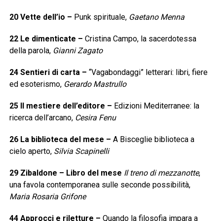
20
Vette dell’io
–
Punk spirituale,
Gaetano Menna
22
Le dimenticate
–
Cristina Campo, la sacerdotessa
della parola,
Gianni Zagato
24
Sentieri di carta
–
“Vagabondaggi” letterari: libri, fiere
ed esoterismo,
Gerardo Mastrullo
25
Il mestiere dell’editore
–
Edizioni Mediterranee: la
ricerca dell’arcano,
Cesira Fenu
26
La biblioteca del mese
–
A Bisceglie biblioteca a
cielo aperto,
Silvia Scapinelli
29
Zibaldone – Libro del mese
Il treno di mezzanotte
,
una favola contemporanea sulle seconde possibilità,
Maria Rosaria Grifone
44
Approcci e riletture
–
Quando la filosofia impara a