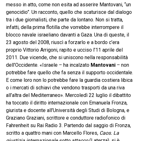
messo in atto, come non esita ad asserire Mantovani, “un
genocidio”. Un racconto, quello che scaturisce dal dialogo
tra i due giornalisti, che parte da lontano. Non si tratta,
infatti, della prima flotilla che vorrebbe interrompere il
blocco navale israeliano davanti a Gaza. Una di queste, il
23 agosto del 2008, riuscì a forzarlo e a bordo c’era
proprio Vittorio Arrigoni, rapito e ucciso l’11 aprile del
2011. Due vicende, che si uniscono nella responsabilità
dell’Occidente. «Israele – ha incalzato
Mantovani
– non
potrebbe fare quello che fa senza il supporto occidentale.
E come loro non lo potrebbe fare la guardia costiera libica
o i mercati di schiavi che vendono trasporti da una riva
all’altra del Mediterraneo». Mercoledì 22 luglio il dibattito
ha toccato il diritto internazionale con Emanuela Fronza,
giurista e docente all’Università degli Studi di Bologna, e
Graziano Graziani, scrittore e conduttore radiofonico di
Fahrenheit su Rai Radio 3. Partendo dal saggio di Fronza,
scritto a quattro mani con Marcello Flores,
Caos. La
giustizia internazionale sotto attacco
(Laterza), si è