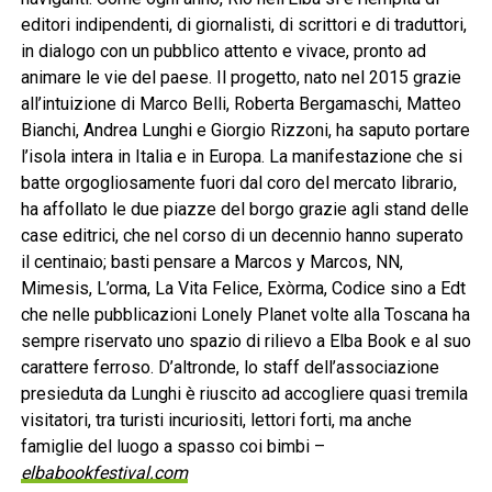
editori indipendenti, di giornalisti, di scrittori e di traduttori,
in dialogo con un pubblico attento e vivace, pronto ad
animare le vie del paese. Il progetto, nato nel 2015 grazie
all’intuizione di Marco Belli, Roberta Bergamaschi, Matteo
Bianchi, Andrea Lunghi e Giorgio Rizzoni, ha saputo portare
l’isola intera in Italia e in Europa. La manifestazione che si
batte orgogliosamente fuori dal coro del mercato librario,
ha affollato le due piazze del borgo grazie agli stand delle
case editrici, che nel corso di un decennio hanno superato
il centinaio; basti pensare a Marcos y Marcos, NN,
Mimesis, L’orma, La Vita Felice, Exòrma, Codice sino a Edt
che nelle pubblicazioni Lonely Planet volte alla Toscana ha
sempre riservato uno spazio di rilievo a Elba Book e al suo
carattere ferroso. D’altronde, lo staff dell’associazione
presieduta da Lunghi è riuscito ad accogliere quasi tremila
visitatori, tra turisti incuriositi, lettori forti, ma anche
famiglie del luogo a spasso coi bimbi –
elbabookfestival.com