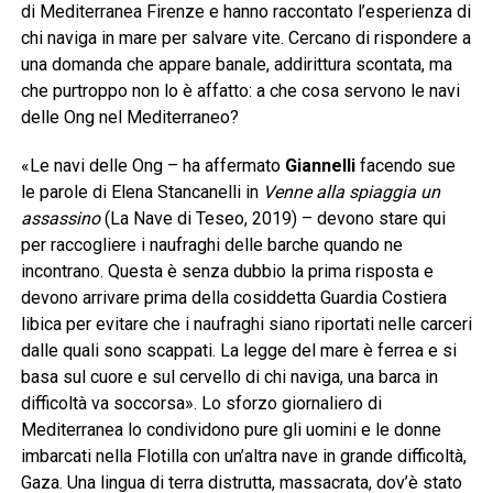
di Mediterranea Firenze e hanno raccontato l’esperienza di
chi naviga in mare per salvare vite. Cercano di rispondere a
una domanda che appare banale, addirittura scontata, ma
che purtroppo non lo è affatto: a che cosa servono le navi
delle Ong nel Mediterraneo?
«Le navi delle Ong – ha affermato
Giannelli
facendo sue
le parole di Elena Stancanelli in
Venne alla spiaggia un
assassino
(La Nave di Teseo, 2019) – devono stare qui
per raccogliere i naufraghi delle barche quando ne
incontrano. Questa è senza dubbio la prima risposta e
devono arrivare prima della cosiddetta Guardia Costiera
libica per evitare che i naufraghi siano riportati nelle carceri
dalle quali sono scappati. La legge del mare è ferrea e si
basa sul cuore e sul cervello di chi naviga, una barca in
difficoltà va soccorsa». Lo sforzo giornaliero di
Mediterranea lo condividono pure gli uomini e le donne
imbarcati nella Flotilla con un’altra nave in grande difficoltà,
Gaza. Una lingua di terra distrutta, massacrata, dov’è stato