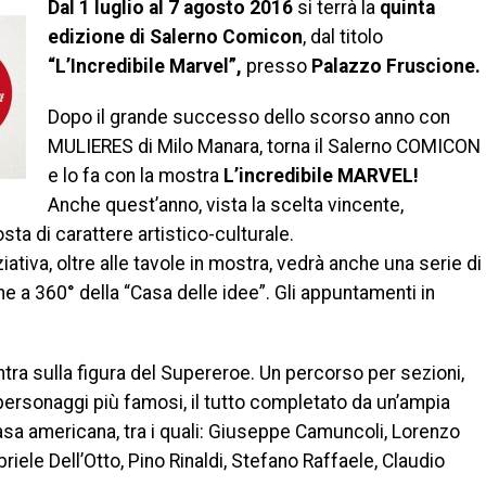
Dal 1 luglio al 7 agosto 2016
si terrà la
quinta
edizione di Salerno Comicon
, dal titolo
“L’Incredibile Marvel”,
presso
Palazzo Fruscione.
Dopo il grande successo dello scorso anno con
MULIERES di Milo Manara, torna il Salerno COMICON
e lo fa con la mostra
L’incredibile MARVEL!
Anche quest’anno, vista la scelta vincente,
ta di carattere artistico-culturale.
ativa, oltre alle tavole in mostra, vedrà anche una serie di
ne a 360° della “Casa delle idee”. Gli appuntamenti in
a sulla figura del Supereroe. Un percorso per sezioni,
 personaggi più famosi, il tutto completato da un’ampia
 casa americana, tra i quali: Giuseppe Camuncoli, Lorenzo
riele Dell’Otto, Pino Rinaldi, Stefano Raffaele, Claudio