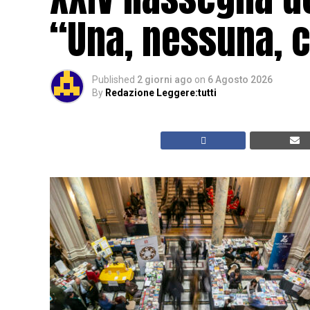
“Una, nessuna, c
Published
2 giorni ago
on
6 Agosto 2026
By
Redazione Leggere:tutti