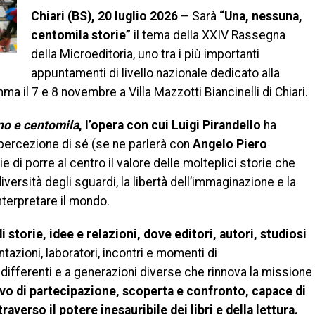
Chiari (BS), 20 luglio 2026
– Sarà
“Una, nessuna,
centomila storie”
il tema della XXIV Rassegna
della Microeditoria, uno tra i più importanti
appuntamenti di livello nazionale dedicato alla
a il 7 e 8 novembre a Villa Mazzotti Biancinelli di Chiari.
no e centomila
, l’opera con cui Luigi Pirandello
ha
a percezione di sé (se ne parlerà con
Angelo Piero
e di porre al centro il valore delle molteplici storie che
versità degli sguardi, la libertà dell’immaginazione e la
interpretare il mondo.
 storie, idee e relazioni, dove editori, autori, studiosi
azioni, laboratori, incontri e momenti di
ifferenti e a generazioni diverse che rinnova la missione
ivo di partecipazione, scoperta e confronto, capace di
traverso il potere inesauribile dei libri e della lettura.