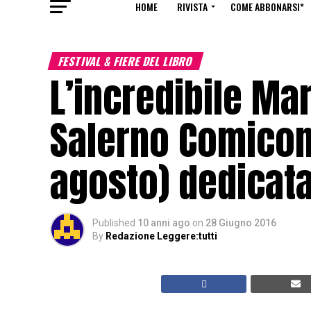
HOME
RIVISTA
COME ABBONARSI*
FESTIVAL & FIERE DEL LIBRO
L’incredibile Mar
Salerno Comicon (
agosto) dedicata
Published
10 anni ago
on
28 Giugno 2016
By
Redazione Leggere:tutti