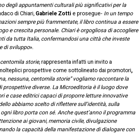
degli appuntamenti culturali più significativi per la
ndaco di Chiari,
Gabriele Zotti
e prosegue-
In un tempo
azioni sempre più frammentate, il libro continua a essere
go e crescita personale. Chiari è orgogliosa di accogliere
enti da tutta Italia, confermandosi una città che investe
e di sviluppo
».
centomila storie
, rappresenta infatti un invito a
 molteplici prospettive come sottolineato dai promotori
,
na, nessuna, centomila storie” vogliamo raccontare la
i prospettive diverse. La Microeditoria è il luogo dove
ori e case editrici capaci di proporre letture innovative
llo abbiamo scelto di riflettere sull’identità, sulla
he ogni libro porta con sé. Anche quest’anno il programma
attenzione ai giovani, memoria civile, divulgazione
rmando la capacità della manifestazione di dialogare con