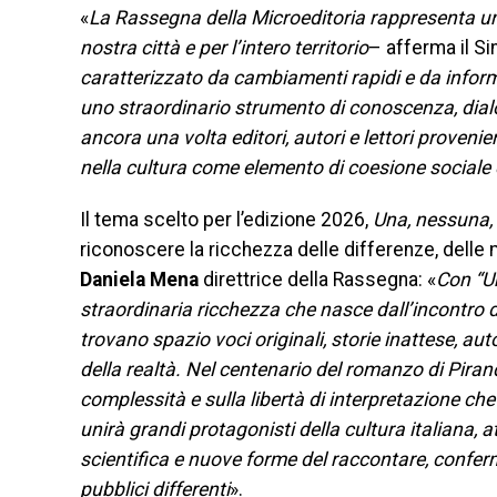
«
La Rassegna della Microeditoria rappresenta uno 
nostra città e per l’intero territorio
– afferma il Si
caratterizzato da cambiamenti rapidi e da inform
uno straordinario strumento di conoscenza, dialo
ancora una volta editori, autori e lettori proveni
nella cultura come elemento di coesione sociale 
Il tema scelto per l’edizione 2026,
Una, nessuna, 
riconoscere la ricchezza delle differenze, delle
Daniela Mena
direttrice della Rassegna: «
Con “U
straordinaria ricchezza che nasce dall’incontro d
trovano spazio voci originali, storie inattese, aut
della realtà. Nel centenario del romanzo di Pirande
complessità e sulla libertà di interpretazione c
unirà grandi protagonisti della cultura italiana, 
scientifica e nuove forme del raccontare, confe
pubblici differenti
».