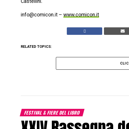
Castellini.
info@comicon.it –
www.comicon.it
RELATED TOPICS:
CLI
FESTIVAL & FIERE DEL LIBRO
XXIV Rassegna de