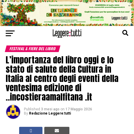
FESTIVAL & FIERE DEL LIBRO
L’importanza del libro oggi e lo
stato di salute della Cultura in
Italia al centro degli eventi della
ventesima edizione di
..incostieraamalfitana .it
Published
3 mesi ago
on
17 Maggio 2026
By
Redazione Leggere:tutti