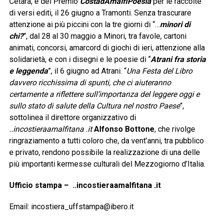
Cetara, e del Premio
CostadAmalfiPoesia
per le raccolte
di versi editi, il 26 giugno a Tramonti. Senza trascurare
attenzione ai più piccini con la tre giorni di “…
minori di
chi?
”, dal 28 al 30 maggio a Minori, tra favole, cartoni
animati, concorsi, amarcord di giochi di ieri, attenzione alla
solidarietà, e con i disegni e le poesie di “
Atrani fra storia
e leggenda
”, il 6 giugno ad Atrani. “
Una Festa del Libro
davvero ricchissima di spunti, che ci aiuteranno
certamente a riflettere sull’importanza del leggere oggi e
sullo stato di salute della Cultura nel nostro Paese
”,
sottolinea il direttore organizzativo di
..incostieraamalfitana .it
Alfonso Bottone
, che rivolge
ringraziamento a tutti coloro che, da vent’anni, tra pubblico
e privato, rendono possibile la realizzazione di una delle
più importanti kermesse culturali del Mezzogiorno d’Italia.
Ufficio stampa – ..incostieraamalfitana .it
Email: incostiera_uffstampa@ibero.it