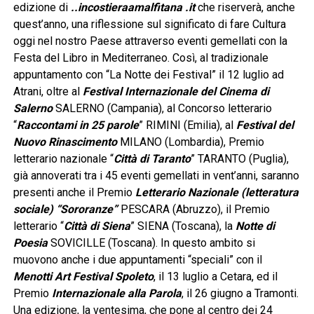
edizione di
..incostieraamalfitana .it
che riserverà, anche
quest’anno, una riflessione sul significato di fare Cultura
oggi nel nostro Paese attraverso eventi gemellati con la
Festa del Libro in Mediterraneo. Così, al tradizionale
appuntamento con “La Notte dei Festival” il 12 luglio ad
Atrani, oltre al
Festival Internazionale del Cinema di
Salerno
SALERNO (Campania), al Concorso letterario
“
Raccontami in 25 parole
” RIMINI (Emilia), al
Festival del
Nuovo Rinascimento
MILANO (Lombardia), Premio
letterario nazionale “
Città di Taranto
” TARANTO (Puglia),
già annoverati tra i 45 eventi gemellati in vent’anni, saranno
presenti anche il Premio
Letterario Nazionale (letteratura
sociale) “Sororanze”
PESCARA (Abruzzo), il Premio
letterario “
Città di Siena
” SIENA (Toscana), la
Notte di
Poesia
SOVICILLE (Toscana). In questo ambito si
muovono anche i due appuntamenti “speciali” con il
Menotti Art Festival Spoleto
, il 13 luglio a Cetara, ed il
Premio
Internazionale alla Parola
, il 26 giugno a Tramonti.
Una edizione, la ventesima, che pone al centro dei 24