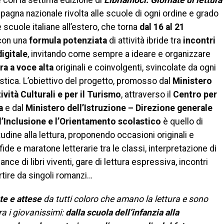
con la settima edizione di
Libriamoci. Giornate di lettura
pagna nazionale rivolta alle scuole di ogni ordine e grado
lle scuole italiane all’estero, che torna
dal 16 al 21
on una
formula potenziata
di attività ibride tra
incontri
digitale
, invitando come sempre a ideare e organizzare
ura a voce alta
originali e coinvolgenti, svincolate da ogni
stica. L’obiettivo del progetto, promosso dal
Ministero
tività Culturali e per il Turismo
, attraverso il
Centro per
a
e dal
Ministero dell’Istruzione – Direzione generale
l’Inclusione e l’Orientamento scolastico
è quello di
tudine alla lettura, proponendo occasioni originali e
ide e maratone letterarie tra le classi, interpretazione di
ance di libri viventi, gare di lettura espressiva, incontri
artire da singoli romanzi…
e e attese
da tutti coloro che amano la lettura e sono
a i giovanissimi:
dalla scuola dell’infanzia alla