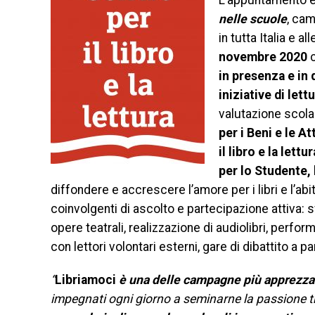
L’appuntamento è 
nelle scuole
, cam
in tutta Italia e a
novembre 2020
c
in presenza e in 
iniziative di lett
valutazione scola
per i Beni e le At
il libro e la lettur
per lo Studente, 
diffondere e accrescere l’amore per i libri e l’abi
coinvolgenti di ascolto e partecipazione attiva: sf
opere teatrali, realizzazione di audiolibri, perform
con lettori volontari esterni, gare di dibattito a p
“
Libriamoci
è una delle campagne più apprezzat
impegnati ogni giorno a seminarne la passione tr