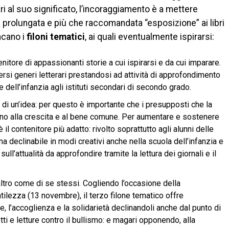
i al suo significato, l’incoraggiamento è a mettere
a prolungata e più che raccomandata “esposizione” ai libri
ncano i
filoni tematici
, ai quali eventualmente ispirarsi:
nitore di appassionanti storie a cui ispirarsi e da cui imparare.
ersi generi letterari prestandosi ad attività di approfondimento
le dell’infanzia agli istituti secondari di secondo grado.
 di un’idea: per questo è importante che i presupposti che la
cano alla crescita e al bene comune. Per aumentare e sostenere
è il contenitore più adatto: rivolto soprattutto agli alunni delle
 declinabile in modi creativi anche nella scuola dell’infanzia e
sull’attualità da approfondire tramite la lettura dei giornali e il
ltro come di se stessi. Cogliendo l’occasione della
ilezza (13 novembre), il terzo filone tematico offre
e, l’accoglienza e la solidarietà declinandoli anche dal punto di
ti e letture contro il bullismo: e magari opponendo, alla