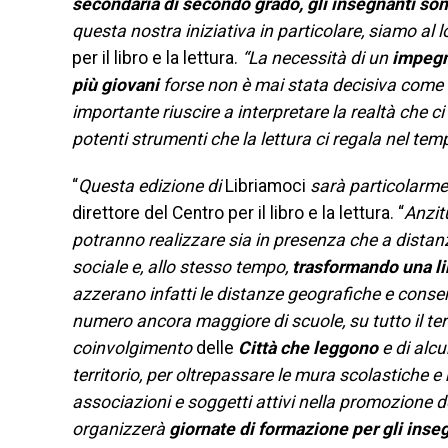
secondaria di secondo grado, gli insegnanti son
questa nostra iniziativa in particolare, siamo al l
per il libro e la lettura.
“La necessità di un
impegno
più giovani
forse non è mai stata decisiva come in
importante riuscire a interpretare la realtà che ci
potenti strumenti che la lettura ci regala nel t
“
Questa edizione di
Libriamoci
sarà particolarm
direttore del Centro per il libro e la lettura. “
Anzit
potranno realizzare sia in presenza che a distan
sociale e, allo stesso tempo,
trasformando una li
azzerano infatti le distanze geografiche e consent
numero ancora maggiore di scuole, su tutto il terr
coinvolgimento
delle
Città che leggono
e di alcu
territorio, per oltrepassare le mura scolastiche e r
associazioni e soggetti attivi nella promozione del
organizzerà
giornate di formazione per gli inse