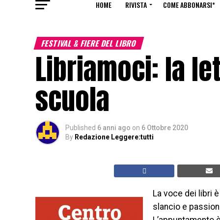
HOME
RIVISTA
COME ABBONARSI*
FESTIVAL & FIERE DEL LIBRO
Libriamoci: la le
scuola
Published
6 anni ago
on
6 Ottobre 2020
By
Redazione Leggere:tutti
La voce dei libri 
slancio e passione