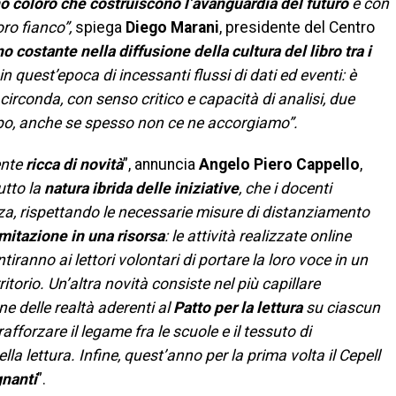
o coloro che costruiscono l’avanguardia del futuro
e con
oro fianco”,
spiega
Diego Marani
, presidente del Centro
 costante nella diffusione della cultura del libro tra i
 quest’epoca di incessanti flussi di dati ed eventi: è
 circonda, con senso critico e capacità di analisi, due
empo, anche se spesso non ce ne accorgiamo”.
ente
ricca di novità
”, annuncia
Angelo Piero Cappello
,
utto la
natura ibrida delle iniziative
, che i docenti
za, rispettando le necessarie misure di distanziamento
mitazione in una risorsa
: le attività realizzate online
iranno ai lettori volontari di portare la loro voce in un
itorio. Un’altra novità consiste nel più capillare
ne delle realtà aderenti al
Patto per la lettura
su ciascun
afforzare il legame fra le scuole e il tessuto di
la lettura. Infine, quest’anno per la prima volta il Cepell
gnanti
”.