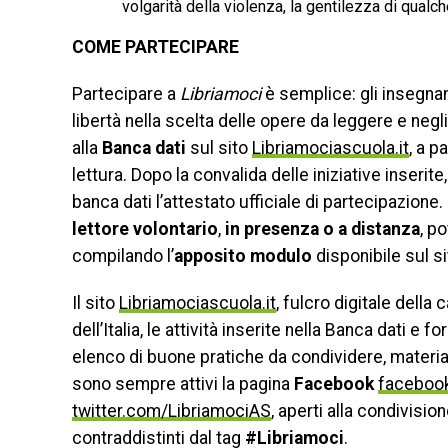
volgarità della violenza, la gentilezza di qualc
COME PARTECIPARE
Partecipare a
Libriamoci
è semplice: gli insegna
libertà nella scelta delle opere da leggere e neg
alla
Banca dati
sul sito
Libriamociascuola.it
, a p
lettura. Dopo la convalida delle iniziative inserit
banca dati l’attestato ufficiale di partecipazione.
lettore volontario
,
in presenza o a distanza
, p
compilando l’
apposito modulo
disponibile sul s
Il sito
Libriamociascuola.it
, fulcro digitale della
dell’Italia, le attività inserite nella Banca dati e 
elenco di buone pratiche da condividere, materiali 
sono sempre attivi la pagina
Facebook
facebook
twitter.com/LibriamociAS
, aperti alla condivisio
contraddistinti dal tag
#Libriamoci
.