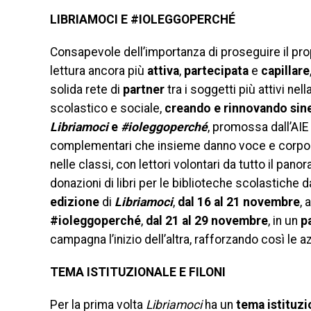
LIBRIAMOCI E #IOLEGGOPERCHÉ
Consapevole dell’importanza di proseguire il pro
lettura ancora più
attiva
,
partecipata
e
capillare
solida rete di
partner
tra i soggetti più attivi ne
scolastico e sociale,
creando e rinnovando sine
Libriamoci
e
#ioleggoperché
, promossa dall’AIE 
complementari che insieme danno voce e corpo al
nelle classi, con lettori volontari da tutto il pan
donazioni di libri per le biblioteche scolastiche d
edizione
di
Libriamoci
,
dal 16 al 21 novembre
, 
#ioleggoperché
,
dal 21 al 29 novembre
, in un
p
campagna l’inizio dell’altra, rafforzando così le a
TEMA ISTITUZIONALE E FILONI
Per la prima volta
Libriamoci
ha un
tema istituzi