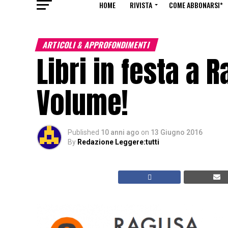
HOME
RIVISTA
COME ABBONARSI*
ARTICOLI & APPROFONDIMENTI
Libri in festa a 
Volume!
Published
10 anni ago
on
13 Giugno 2016
By
Redazione Leggere:tutti