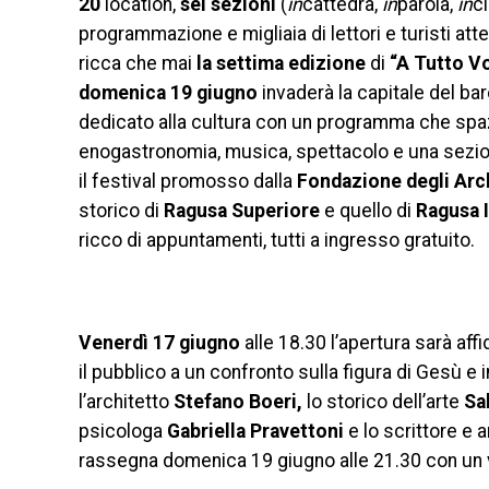
20
location,
sei sezioni
(
in
cattedra,
in
parola,
in
ci
programmazione e migliaia di lettori e turisti attesi
ricca che mai
la settima edizione
di
“A Tutto Vo
domenica 19 giugno
invaderà la capitale del ba
dedicato alla cultura con un programma che spazie
enogastronomia, musica, spettacolo e una sezione
il festival promosso dalla
Fondazione degli Arc
storico di
Ragusa Superiore
e quello di
Ragusa I
ricco di appuntamenti, tutti a ingresso gratuito.
Venerdì 17 giugno
alle 18.30 l’apertura sarà affi
il pubblico a un confronto sulla figura di Gesù e 
l’architetto
Stefano Boeri,
lo storico dell’arte
Sa
psicologa
Gabriella Pravettoni
e lo scrittore e
rassegna domenica 19 giugno alle 21.30 con un v