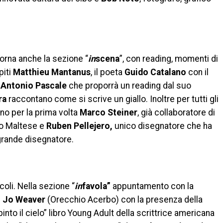
orna anche la sezione “
in
scena
”, con reading, momenti di
piti
Matthieu Mantanus
, il poeta
Guido Catalano
con il
,
Antonio Pascale
che proporrà un reading dal suo
ra
raccontano come si scrive un giallo. Inoltre per tutti gli
no per la prima volta
Marco Steiner
, già collaboratore di
to Maltese e
Ruben Pellejero,
unico disegnatore che ha
 grande disegnatore.
coli. Nella sezione “
in
favola”
appuntamento con la
i
Jo Weaver
(Orecchio Acerbo) con la presenza della
pinto il cielo” libro Young Adult della scrittrice americana