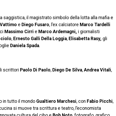
la saggistica, il magistrato simbolo della lotta alla mafia e
 Vattimo
e
Diego Fusaro
, l’ex calciatore
Marco Tardelli
ici
Massimo Cirri
e
Marco Ardemagni,
i giornalisti
cciolo
,
Ernesto Galli Della Loggia
,
Elisabetta Rasy,
gli
oglie
Daniela Spada
.
i scrittori
Paolo Di Paolo
,
Diego De Silva
,
Andrea Vitali
,
o in tutto il mondo
Gualtiero Marchesi
, con
Fabio Picchi
,
cucina si muove tra scrittura e teatro, l’economista
innovata cultura del cibo e
Bob Noto
, fotografo, grafico