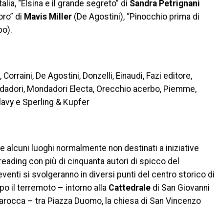
talia, “Elsina e il grande segreto” di
Sandra Petrignani
oro” di
Mavis Miller
(De Agostini), “Pinocchio prima di
o).
orraini, De Agostini, Donzelli, Einaudi, Fazi editore,
, Mondadori, Mondadori Electa, Orecchio acerbo, Piemme,
élavy e Sperling & Kupfer
ci e alcuni luoghi normalmente non destinati a iniziative
reading con più di cinquanta autori di spicco del
eventi si svolgeranno in diversi punti del centro storico di
opo il terremoto – intorno alla
Cattedrale
di San Giovanni
 barocca – tra Piazza Duomo, la chiesa di San Vincenzo