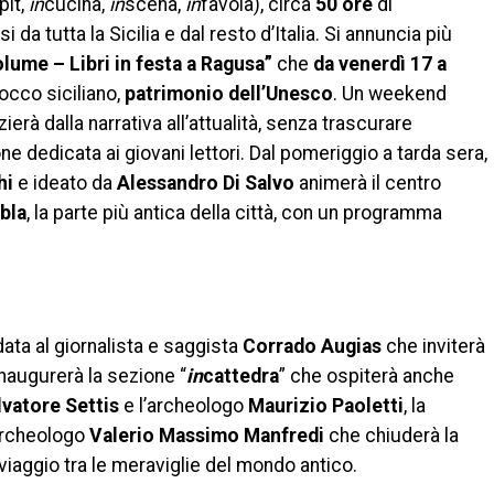
pit,
in
cucina,
in
scena,
in
favola), circa
50 ore
di
 da tutta la Sicilia e dal resto d’Italia. Si annuncia più
lume – Libri in festa a Ragusa”
che
da venerdì 17 a
rocco siciliano,
patrimonio dell’Unesco
. Un weekend
rà dalla narrativa all’attualità, senza trascurare
 dedicata ai giovani lettori. Dal pomeriggio a tarda sera,
hi
e ideato da
Alessandro Di Salvo
animerà il centro
bla
, la parte più antica della città, con un programma
data al giornalista e saggista
Corrado Augias
che inviterà
inaugurerà la sezione “
in
cattedra
” che ospiterà anche
lvatore Settis
e l’archeologo
Maurizio Paoletti
, la
 archeologo
Valerio Massimo
Manfredi
che chiuderà la
iaggio tra le meraviglie del mondo antico.