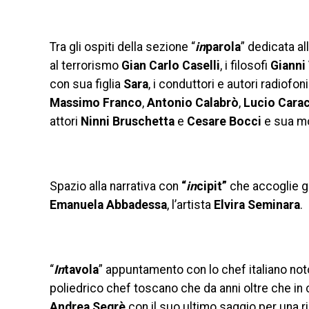
Tra gli ospiti della sezione “
in
parola
” dedicata al
al terrorismo
Gian Carlo Caselli
, i filosofi
Gianni
con sua figlia
Sara
, i conduttori e autori radiofon
Massimo Franco
,
Antonio Calabrò
,
Lucio Cara
attori
Ninni Bruschetta
e
Cesare Bocci
e sua m
Spazio alla narrativa con
“
in
cipit”
che accoglie gl
Emanuela Abbadessa
, l’artista
Elvira Seminara
.
“
In
tavola
” appuntamento con lo chef italiano not
poliedrico chef toscano che da anni oltre che in 
Andrea Segrè
con il suo ultimo saggio per una r