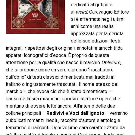
dedicato al gotico e
al
weird
. Caravaggio Editore
si è affermata negli ultimi
anni come una realtà
apprezzata per la serietà
delle sue edizioni: testi
integrali, rispettosi degli originali, annotati e arricchiti da
apparati iconografici d’epoca. È proprio da questa
attenzione per la qualità che nasce il marchio
Oblivium
,
che si propone come un vero e proprio “riscattatore
dall’oblio” di testi classici dimenticati, mai tradotti in
italiano o ingiustamente trascurati. Il nome stesso del
marchio – che evoca ciò che è stato dimenticato –
riassume la sua missione: riportare alla luce opere che
meritano di essere lette ancora. All’interno delle due
collane principali –
Redivivi
e
Voci dall’ignoto
– verranno
pubblicati romanzi inediti, raccolte d’autore e antologie
tematiche di racconti. Ogni volume sarà caratterizzato da
un’alta qualità editoriale: come per Caravaggio, traduzioni