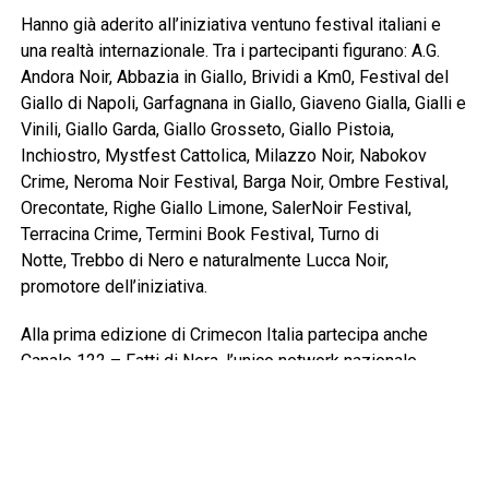
Hanno già aderito all’iniziativa ventuno festival italiani e
una realtà internazionale. Tra i partecipanti figurano: A.G.
Andora Noir, Abbazia in Giallo, Brividi a Km0, Festival del
Giallo di Napoli, Garfagnana in Giallo, Giaveno Gialla, Gialli e
Vinili, Giallo Garda, Giallo Grosseto, Giallo Pistoia,
Inchiostro, Mystfest Cattolica, Milazzo Noir, Nabokov
Crime, Neroma Noir Festival, Barga Noir, Ombre Festival,
Orecontate, Righe Giallo Limone, SalerNoir Festival,
Terracina Crime, Termini Book Festival, Turno di
Notte, Trebbo di Nero e naturalmente Lucca Noir,
promotore dell’iniziativa.
Alla prima edizione di Crimecon Italia partecipa anche
Canale 122 – Fatti di Nera, l’unico network nazionale
dedicato al true crime H24. Diretto dalla giornalista e
antropologa Tiziana Ciavardini, il canale garantisce un
contraddittorio etico e imparziale, restituendo centralità
alla verità dei fatti.