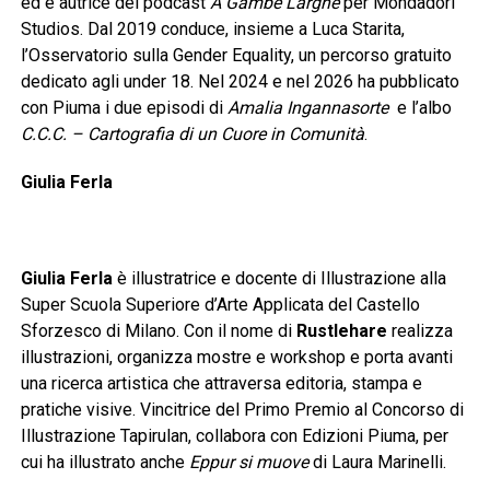
ed è autrice del podcast
A Gambe Larghe
per Mondadori
Studios. Dal 2019 conduce, insieme a Luca Starita,
l’Osservatorio sulla Gender Equality, un percorso gratuito
dedicato agli under 18. Nel 2024 e nel 2026 ha pubblicato
con Piuma i due episodi di
Amalia Ingannasorte
e l’albo
C.C.C. – Cartografia di un Cuore in Comunità
.
Giulia Ferla
Giulia Ferla
è illustratrice e docente di Illustrazione alla
Super Scuola Superiore d’Arte Applicata del Castello
Sforzesco di Milano. Con il nome di
Rustlehare
realizza
illustrazioni, organizza mostre e workshop e porta avanti
una ricerca artistica che attraversa editoria, stampa e
pratiche visive. Vincitrice del Primo Premio al Concorso di
Illustrazione Tapirulan, collabora con Edizioni Piuma, per
cui ha illustrato anche
Eppur si muove
di Laura Marinelli.