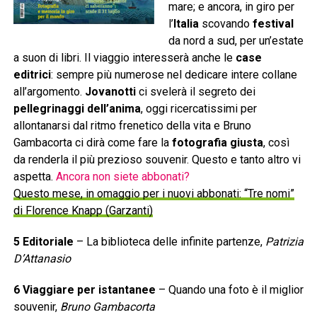
mare; e ancora, in giro per
l’
Italia
scovando
festival
da nord a sud, per un’estate
a suon di libri. Il viaggio interesserà anche le
case
editrici
: sempre più numerose nel dedicare intere collane
all’argomento.
Jovanotti
ci svelerà il segreto dei
pellegrinaggi dell’anima
, oggi ricercatissimi per
allontanarsi dal ritmo frenetico della vita e Bruno
Gambacorta ci dirà come fare la
fotografia giusta
, così
da renderla il più prezioso souvenir. Questo e tanto altro vi
aspetta.
Ancora non siete abbonati?
Questo mese, in omaggio per i nuovi abbonati: “Tre nomi”
di Florence Knapp (Garzanti)
5 Editoriale
– La biblioteca delle infinite partenze,
Patrizia
D’Attanasio
6 Viaggiare per istantanee
– Quando una foto è il miglior
souvenir,
Bruno Gambacorta