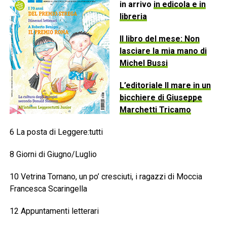
in arrivo
in edicola e in
libreria
Il libro del mese: Non
lasciare la mia mano di
Michel Bussi
L’editoriale Il mare in un
bicchiere di Giuseppe
Marchetti Tricamo
6 La posta di Leggere:tutti
8 Giorni di Giugno/Luglio
10 Vetrina Tornano, un po’ cresciuti, i ragazzi di Moccia
Francesca Scaringella
12 Appuntamenti letterari