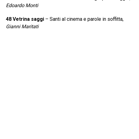
Edoardo Monti
48 Vetrina saggi
– Santi al cinema e parole in soffitta,
Gianni Maritati
50 Vetrina Food
– Ricette giuste, tempi sbagliati,
Carlo
Ottaviano
52 Consigli da sfogliare
– L’ombra della Sindone,
Rosetta Savelli
53 News&Appuntamenti
59 Leggere:tutti Junior
,
A cura di Anna Garbagna
60 Junior
– Cruciverba e rebus: ogni scusa è buona per
allenare la mente,
Anna Garbagna
62 Piccole grandi interviste
– Bullismo: l’importanza di
parlarne sempre,
Anna Garbagna