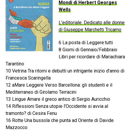
Mondi di Herbert Georges
Wells
L’editoriale. Dedicato alle donne
di Giuseppe Marchetti Tricamo
6 La posta di Leggere:tutti
8 Giorni di Gennaio/Febbraio
Libri per ricordare di Mariachiara
Tarantino
10 Vetrina Tra ritorni e debutti un intrigante inizio d’anno di
Francesca Scaringella
12 aMare Leggere Verso Barcellona: gli studenti e il
Mediterraneo di Girolamo Terracini
13 Lingue Amare il greco antico di Sergio Auricchio
14 Riflessioni Senza utopie l’Occidente si avvia al
tramonto? di Cesira Fenu
16 Rotte Una bussola che punta ad Oriente di Davide
Mazzocco