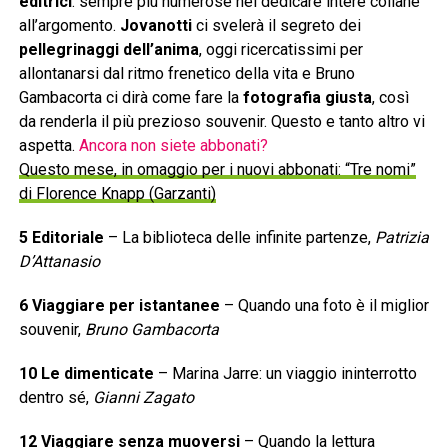
editrici
: sempre più numerose nel dedicare intere collane
all’argomento.
Jovanotti
ci svelerà il segreto dei
pellegrinaggi dell’anima
, oggi ricercatissimi per
allontanarsi dal ritmo frenetico della vita e Bruno
Gambacorta ci dirà come fare la
fotografia giusta
, così
da renderla il più prezioso souvenir. Questo e tanto altro vi
aspetta.
Ancora non siete abbonati?
Questo mese, in omaggio per i nuovi abbonati: “Tre nomi”
di Florence Knapp (Garzanti)
5 Editoriale
– La biblioteca delle infinite partenze,
Patrizia
D’Attanasio
6 Viaggiare per istantanee
– Quando una foto è il miglior
souvenir,
Bruno Gambacorta
10 Le dimenticate
– Marina Jarre: un viaggio ininterrotto
dentro sé,
Gianni Zagato
12 Viaggiare senza muoversi
– Quando la lettura