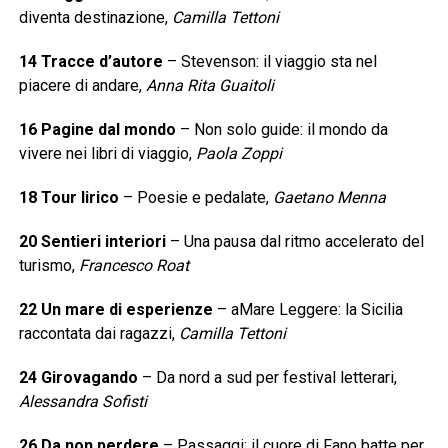
diventa destinazione,
Camilla Tettoni
14 Tracce d’autore
– Stevenson: il viaggio sta nel
piacere di andare,
Anna Rita Guaitoli
16 Pagine dal mondo
– Non solo guide: il mondo da
vivere nei libri di viaggio,
Paola Zoppi
18 Tour lirico
– Poesie e pedalate,
Gaetano Menna
20 Sentieri interiori
– Una pausa dal ritmo accelerato del
turismo,
Francesco Roat
22 Un mare di esperienze
– aMare Leggere: la Sicilia
raccontata dai ragazzi,
Camilla Tettoni
24 Girovagando
– Da nord a sud per festival letterari,
Alessandra Sofisti
26 Da non perdere
– Passaggi: il cuore di Fano batte per