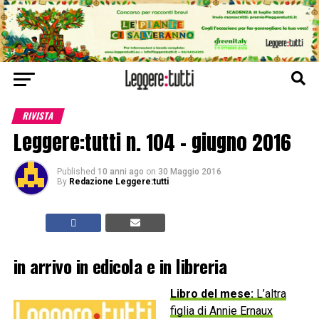
RIVISTA
Leggere:tutti n. 104 – giugno 2016
Published
10 anni ago
on
30 Maggio 2016
By
Redazione Leggere:tutti
in arrivo
in edicola e in libreria
Libro del mese:
L’altra
figlia di Annie Ernaux