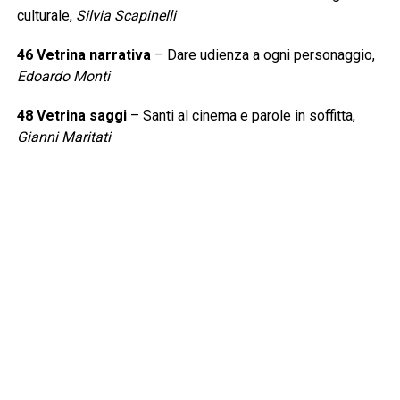
culturale,
Silvia Scapinelli
46 Vetrina narrativa
– Dare udienza a ogni personaggio,
Edoardo Monti
48 Vetrina saggi
– Santi al cinema e parole in soffitta,
Gianni Maritati
50 Vetrina Food
– Ricette giuste, tempi sbagliati,
Carlo
Ottaviano
52 Consigli da sfogliare
– L’ombra della Sindone,
Rosetta Savelli
53 News&Appuntamenti
59 Leggere:tutti Junior
,
A cura di Anna Garbagna
60 Junior
– Cruciverba e rebus: ogni scusa è buona per
allenare la mente,
Anna Garbagna