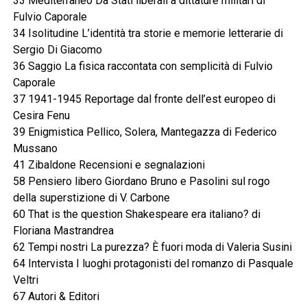
33 Mediterraneo Da Stati liberali a dittature militari di
Fulvio Caporale
34 Isolitudine L’identità tra storie e memorie letterarie di
Sergio Di Giacomo
36 Saggio La fisica raccontata con semplicità di Fulvio
Caporale
37 1941-1945 Reportage dal fronte dell’est europeo di
Cesira Fenu
39 Enigmistica Pellico, Solera, Mantegazza di Federico
Mussano
41 Zibaldone Recensioni e segnalazioni
58 Pensiero libero Giordano Bruno e Pasolini sul rogo
della superstizione di V. Carbone
60 That is the question Shakespeare era italiano? di
Floriana Mastrandrea
62 Tempi nostri La purezza? È fuori moda di Valeria Susini
64 Intervista I luoghi protagonisti del romanzo di Pasquale
Veltri
67 Autori & Editori