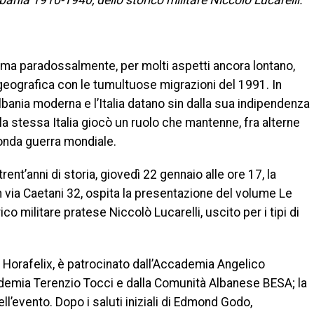
Albania 1910-1940, dello storico militare Niccolò Lucarelli.
 ma paradossalmente, per molti aspetti ancora lontano,
 geografica con le tumultuose migrazioni del 1991. In
l’Albania moderna e l’Italia datano sin dalla sua indipendenza
 la stessa Italia giocò un ruolo che mantenne, fra alterne
conda guerra mondiale.
rent’anni di storia, giovedì 22 gennaio alle ore 17, la
 via Caetani 32, ospita la presentazione del volume Le
ico militare pratese Niccolò Lucarelli, uscito per i tipi di
io Horafelix, è patrocinato dall’Accademia Angelico
cademia Terenzio Tocci e dalla Comunità Albanese BESA; la
l’evento. Dopo i saluti iniziali di Edmond Godo,