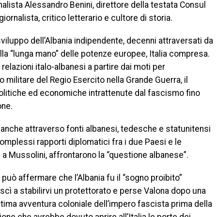
nalista Alessandro Benini, direttore della testata Consul
rnalista, critico letterario e cultore di storia.
viluppo dell’Albania indipendente, decenni attraversati da
ella “lunga mano” delle potenze europee, Italia compresa.
e relazioni italo-albanesi a partire dai moti per
 militare del Regio Esercito nella Grande Guerra, il
politiche ed economiche intrattenute dal fascismo fino
one.
sa anche attraverso fonti albanesi, tedesche e statunitensi
omplessi rapporti diplomatici fra i due Paesi e le
ti a Mussolini, affrontarono la “questione albanese”.
 può affermare che l’Albania fu il “sogno proibito”
riuscì a stabilirvi un protettorato e perse Valona dopo una
ltima avventura coloniale dell’impero fascista prima della