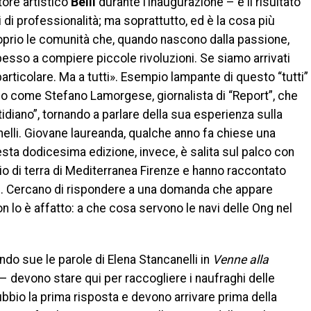
tore artistico
Belli
durante l’inaugurazione – è il risultato
li di professionalità; ma soprattutto, ed è la cosa più
proprio le comunità che, quando nascono dalla passione,
 spesso a compiere piccole rivoluzioni. Se siamo arrivati
 particolare. Ma a tutti». Esempio lampante di questo “tutti”
ico come Stefano Lamorgese, giornalista di “Report”, che
idiano”, tornando a parlare della sua esperienza sulla
elli. Giovane laureanda, qualche anno fa chiese una
uesta dodicesima edizione, invece, è salita sul palco con
o di terra di Mediterranea Firenze e hanno raccontato
ite. Cercano di rispondere a una domanda che appare
n lo è affatto: a che cosa servono le navi delle Ong nel
do sue le parole di Elena Stancanelli in
Venne alla
– devono stare qui per raccogliere i naufraghi delle
bio la prima risposta e devono arrivare prima della