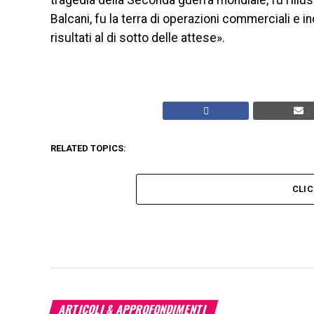
tragedia della Seconda guerra mondiale, fu l’illus
Balcani, fu la terra di operazioni commerciali e 
risultati al di sotto delle attese».
RELATED TOPICS:
CLI
ARTICOLI & APPROFONDIMENTI