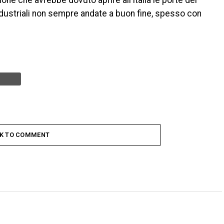
ione che avrebbe dovuto aprire all’Italia le porte dei
industriali non sempre andate a buon fine, spesso con
CK TO COMMENT