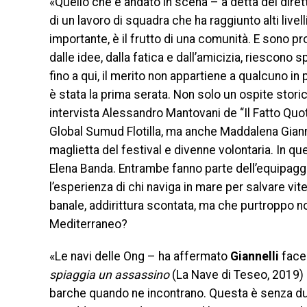
«Quello che è andato in scena – a detta del diret
di un lavoro di squadra che ha raggiunto alti livel
importante, è il frutto di una comunità. E sono 
dalle idee, dalla fatica e dall’amicizia, riescono
fino a qui, il merito non appartiene a qualcuno in
è stata la prima serata. Non solo un ospite stor
intervista Alessandro Mantovani de “Il Fatto Quot
Global Sumud Flotilla, ma anche Maddalena Giann
maglietta del festival e divenne volontaria. In q
Elena Banda. Entrambe fanno parte dell’equipaggi
l’esperienza di chi naviga in mare per salvare v
banale, addirittura scontata, ma che purtroppo no
Mediterraneo?
«Le navi delle Ong – ha affermato
Giannelli
facen
spiaggia un assassino
(La Nave di Teseo, 2019) 
barche quando ne incontrano. Questa è senza dub