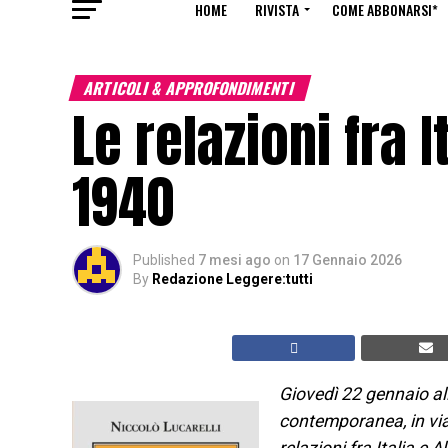
HOME
RIVISTA
COME ABBONARSI*
ARTICOLI & APPROFONDIMENTI
Le relazioni fra I
1940
Published
7 mesi ago
on
17 Gennaio 2026
By
Redazione Leggere:tutti
Giovedì 22 gennaio all
contemporanea, in via