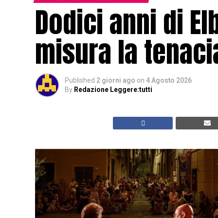
Dodici anni di El
misura la tenacia
Published
2 giorni ago
on
4 Agosto 2026
By
Redazione Leggere:tutti