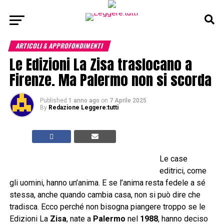
ARTICOLI & APPROFONDIMENTI
Le Edizioni La Zisa traslocano a
Firenze. Ma Palermo non si scorda
Published
1 anno ago
on
7 Aprile 2025
By
Redazione Leggere:tutti
Le case
editrici, come
gli uomini, hanno un’anima. E se l’anima resta fedele a sé
stessa, anche quando cambia casa, non si può dire che
tradisca. Ecco perché non bisogna piangere troppo se le
Edizioni La
Zisa
, nate a
Palermo
nel
1988
, hanno deciso