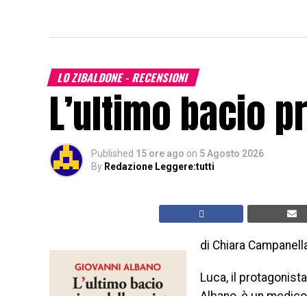
LO ZIBALDONE - RECENSIONI
L’ultimo bacio p
Published
15 ore ago
on
5 Agosto 2026
By
Redazione Leggere:tutti
di Chiara Campanell
Luca, il protagonist
Albano, è un medico