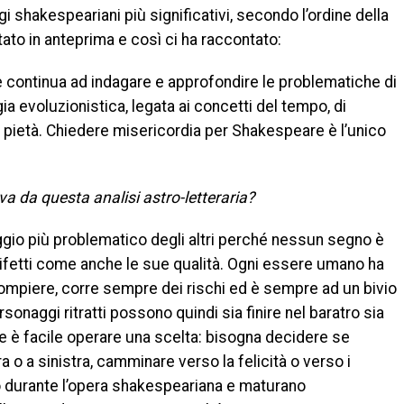
i shakespeariani più significativi, secondo l’ordine della
ato in anteprima e così ci ha raccontato:
che continua ad indagare e approfondire le problematiche di
a evoluzionistica, legata ai concetti del tempo, di
 pietà. Chiedere misericordia per Shakespeare è l’unico
va da questa analisi astro-letteraria?
ggio più problematico degli altri perché nessun segno è
ifetti come anche le sue qualità. Ogni essere umano ha
a compiere, corre sempre dei rischi ed è sempre ad un bivio
sonaggi ritratti possono quindi sia finire nel baratro sia
e è facile operare una scelta: bisogna decidere se
a o a sinistra, camminare verso la felicità o verso i
no durante l’opera shakespeariana e maturano