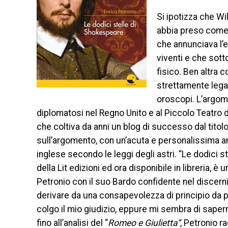
Si ipotizza che Wi
abbia preso come p
che annunciava l’e
viventi e che sott
fisico. Ben altra c
strettamente legata
oroscopi. L’argome
diplomatosi nel Regno Unito e al Piccolo Teatro
che coltiva da anni un blog di successo dal titol
sull’argomento, con un’acuta e personalissima a
inglese secondo le leggi degli astri. “Le dodici s
della Lit edizioni ed ora disponibile in libreria, 
Petronio con il suo Bardo confidente nel discern
derivare da una consapevolezza di principio da par
colgo il mio giudizio, eppure mi sembra di saperne
fino all’analisi del “
Romeo e Giulietta”
, Petronio r