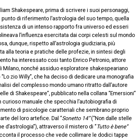
lliam Shakespeare, prima di scrivere i suoi personaggi,
unto di riferimento l’astrologia del suo tempo, quella
sistenza di un intenso rapporto fra universo ed esseri
olineava l’influenza esercitata dai corpi celesti sul mondo
osa, dunque, rispetto all’astrologia giudiziaria, più
 alla teoria e pratiche delle profezie, in sintesi degli
nto ha interessato cosi tanto Enrico Petronio, attore
 di Milano, nonché assiduo esploratore shakespeariano
o “Lo zio Willy”, che ha deciso di dedicare una monografia
nalisi del complesso mondo umano ritratto dall’autore
telle di Shakespeare”, pubblicato nella collana “Emersioni”
è un curioso manuale che specchia l’autobiografia di
imento di psicologie caratteriali che sembrano proprio
te del loro artefice. Dal “
Sonetto 14”
(“Non dalle stelle
 d’astrologia”), attraverso il mistero di “
Tutto è bene”
acconta il processo che vede collimare le dodici tappe