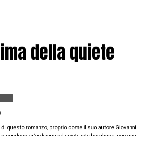
rima della quiete
a
a di questo romanzo, proprio come il suo autore Giovanni
 e conduce un’ordinaria ed agiata vita borghese, con una