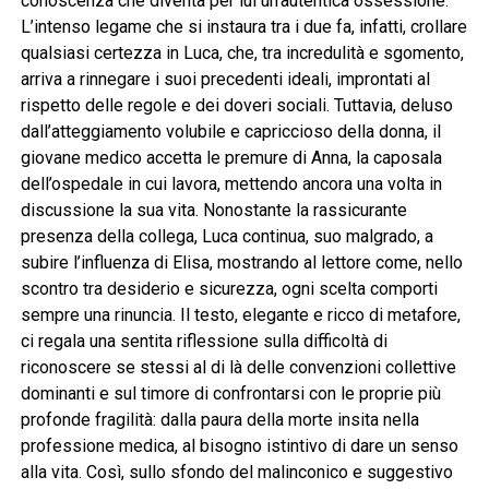
conoscenza che diventa per lui un’autentica ossessione.
L’intenso legame che si instaura tra i due fa, infatti, crollare
qualsiasi certezza in Luca, che, tra incredulità e sgomento,
arriva a rinnegare i suoi precedenti ideali, improntati al
rispetto delle regole e dei doveri sociali. Tuttavia, deluso
dall’atteggiamento volubile e capriccioso della donna, il
giovane medico accetta le premure di Anna, la caposala
dell’ospedale in cui lavora, mettendo ancora una volta in
discussione la sua vita. Nonostante la rassicurante
presenza della collega, Luca continua, suo malgrado, a
subire l’influenza di Elisa, mostrando al lettore come, nello
scontro tra desiderio e sicurezza, ogni scelta comporti
sempre una rinuncia. Il testo, elegante e ricco di metafore,
ci regala una sentita riflessione sulla difficoltà di
riconoscere se stessi al di là delle convenzioni collettive
dominanti e sul timore di confrontarsi con le proprie più
profonde fragilità: dalla paura della morte insita nella
professione medica, al bisogno istintivo di dare un senso
alla vita. Così, sullo sfondo del malinconico e suggestivo