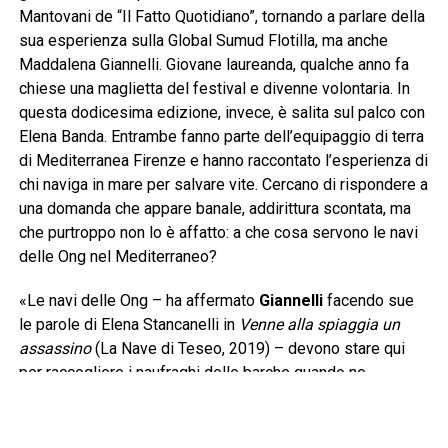
Mantovani de “Il Fatto Quotidiano”, tornando a parlare della
sua esperienza sulla Global Sumud Flotilla, ma anche
Maddalena Giannelli. Giovane laureanda, qualche anno fa
chiese una maglietta del festival e divenne volontaria. In
questa dodicesima edizione, invece, è salita sul palco con
Elena Banda. Entrambe fanno parte dell’equipaggio di terra
di Mediterranea Firenze e hanno raccontato l’esperienza di
chi naviga in mare per salvare vite. Cercano di rispondere a
una domanda che appare banale, addirittura scontata, ma
che purtroppo non lo è affatto: a che cosa servono le navi
delle Ong nel Mediterraneo?
«Le navi delle Ong – ha affermato
Giannelli
facendo sue
le parole di Elena Stancanelli in
Venne alla spiaggia un
assassino
(La Nave di Teseo, 2019) – devono stare qui
per raccogliere i naufraghi delle barche quando ne
incontrano. Questa è senza dubbio la prima risposta e
devono arrivare prima della cosiddetta Guardia Costiera
libica per evitare che i naufraghi siano riportati nelle carceri