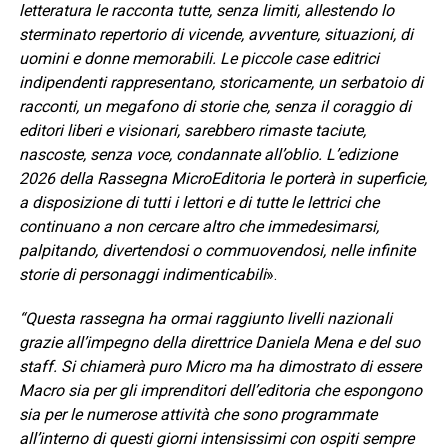
letteratura le racconta tutte, senza limiti, allestendo lo
sterminato repertorio di vicende, avventure, situazioni, di
uomini e donne memorabili. Le piccole case editrici
indipendenti rappresentano, storicamente, un serbatoio di
racconti, un megafono di storie che, senza il coraggio di
editori liberi e visionari, sarebbero rimaste taciute,
nascoste, senza voce, condannate all’oblio. L’edizione
2026 della Rassegna MicroEditoria le porterà in superficie,
a disposizione di tutti i lettori e di tutte le lettrici che
continuano a non cercare altro che immedesimarsi,
palpitando, divertendosi o commuovendosi, nelle infinite
storie di personaggi indimenticabili
».
“Questa rassegna ha ormai raggiunto livelli nazionali
grazie all’impegno della direttrice Daniela Mena e del suo
staff. Si chiamerà puro Micro ma ha dimostrato di essere
Macro sia per gli imprenditori dell’editoria che espongono
sia per le numerose attività che sono programmate
all’interno di questi giorni intensissimi con ospiti sempre