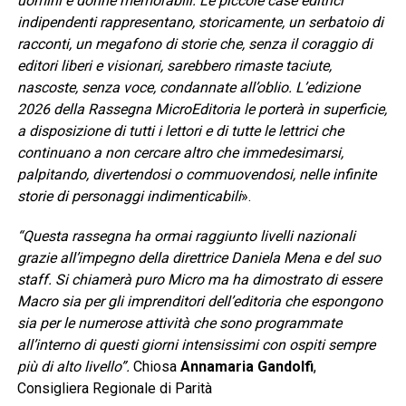
uomini e donne memorabili. Le piccole case editrici
indipendenti rappresentano, storicamente, un serbatoio di
racconti, un megafono di storie che, senza il coraggio di
editori liberi e visionari, sarebbero rimaste taciute,
nascoste, senza voce, condannate all’oblio. L’edizione
2026 della Rassegna MicroEditoria le porterà in superficie,
a disposizione di tutti i lettori e di tutte le lettrici che
continuano a non cercare altro che immedesimarsi,
palpitando, divertendosi o commuovendosi, nelle infinite
storie di personaggi indimenticabili
».
“Questa rassegna ha ormai raggiunto livelli nazionali
grazie all’impegno della direttrice Daniela Mena e del suo
staff. Si chiamerà puro Micro ma ha dimostrato di essere
Macro sia per gli imprenditori dell’editoria che espongono
sia per le numerose attività che sono programmate
all’interno di questi giorni intensissimi con ospiti sempre
più di alto livello”.
Chiosa
Annamaria Gandolfi
,
Consigliera Regionale di Parità