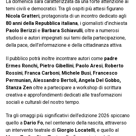
La domenica sarà caratterizzata da una forte attenzione ai
temi civili e democratici. Tra gli ospiti più attesi figurano
Nicola Gratteri
, protagonista di un incontro dedicato agli
80 anni della Repubblica italiana
, i giornalisti d’inchiesta
Paolo Berizzi
e
Barbara Schiavulli
, oltre a numerosi
studiosi e autori impegnati sui temi della partecipazione,
della pace, dell’informazione e della cittadinanza attiva.
Il pubblico potrà inoltre incontrare autori come
padre
Ermes Ronchi, Pietro Gibellini
,
Paolo Aresi
,
Roberto
Rossini
,
Franca Carboni
,
Michele Busi
,
Francesco
Permunian, Alessandro Bertoli, Angela Del Gobbo,
Stanza Zen
oltre a partecipare a workshop di scrittura
creativa e approfondimenti dedicati alle trasformazioni
sociali e culturali del nostro tempo.
Tra gli omaggi più significativi dell’edizione 2026 spiccano
quello a
Dario Fo
, nel centenario della nascita, attraverso
un intervento teatrale di
Giorgio Locatelli
, e quello al