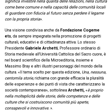
significa investire nella qualità delle relazioni, nella cultura
come bene comune e nella capacità delle comunità locali
di guardare con fiducia al futuro senza perdere il legame
con la propria storia
».
Una visione condivisa anche da
Fondazione Cogeme
ets
, da sempre impegnata nella promozione di progetti
culturali, educativi e di cittadinanza attiva. Lo stesso
Presidente
Gabriele Archetti
, Professore ordinario di
Storia medievale all’Università Cattolica del Sacro cuore, è
nel board scientifico della Microeditoria, insieme e
Massimo Bray e altri illustri personaggi del mondo della
cultura. «Il tema scelto per questa edizione,
Una, nessuna,
centomila storie
, richiama con grande efficacia la pluralità
delle esperienze e dei punti di vista che caratterizzano la
società contemporanea», sottolinea
Archetti,
«
è proprio
nella molteplicità delle storie, delle competenze e delle
culture che si costruiscono comunità più aperte,
consapevoli e innovative.
».