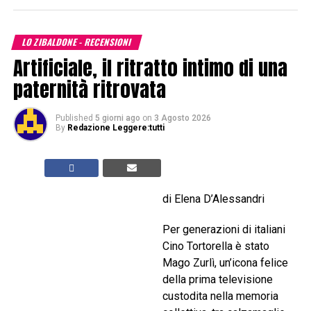
LO ZIBALDONE - RECENSIONI
Artificiale, il ritratto intimo di una
paternità ritrovata
Published
5 giorni ago
on
3 Agosto 2026
By
Redazione Leggere:tutti
di Elena D’Alessandri
Per generazioni di italiani
Cino Tortorella è stato
Mago Zurlì, un’icona felice
della prima televisione
custodita nella memoria