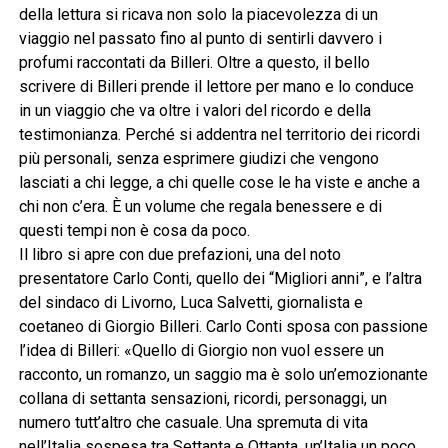
della lettura si ricava non solo la piacevolezza di un
viaggio nel passato fino al punto di sentirli davvero i
profumi raccontati da Billeri. Oltre a questo, il bello
scrivere di Billeri prende il lettore per mano e lo conduce
in un viaggio che va oltre i valori del ricordo e della
testimonianza. Perché si addentra nel territorio dei ricordi
più personali, senza esprimere giudizi che vengono
lasciati a chi legge, a chi quelle cose le ha viste e anche a
chi non c’era. È un volume che regala benessere e di
questi tempi non è cosa da poco.
Il libro si apre con due prefazioni, una del noto
presentatore Carlo Conti, quello dei “Migliori anni”, e l’altra
del sindaco di Livorno, Luca Salvetti, giornalista e
coetaneo di Giorgio Billeri. Carlo Conti sposa con passione
l’idea di Billeri: «Quello di Giorgio non vuol essere un
racconto, un romanzo, un saggio ma è solo un’emozionante
collana di settanta sensazioni, ricordi, personaggi, un
numero tutt’altro che casuale. Una spremuta di vita
nell’Italia sospesa tra Settanta e Ottanta, un’Italia un poco