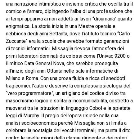
una narrazione intimistica e insieme critica che oscilla tra il
comico e l’amaro, dipingendo l’alba di una professione che
ai tempi appariva ai non addetti ai lavori “disumana” quanto
enigmatica. La storia inizia in una Mestre operaia e
nebbiosa degli anni Settanta, dove l’istituto tecnico “Carlo
Zuccante” era la scuola che avrebbe formato generazioni
di tecnici informatici. Missaglia rievoca l’atmosfera dei
primi laboratori dominati da colossi come l’Univac 9200 o
il mitico Data General Nova, che sarebbe proseguita
all’inizio degli anni Ottanta nelle sale informatiche di
Milano e Roma. Con una prosa fluida e ricca di aneddoti
tragicomici, l’autore descrive la complessa psicologia del
“vero programmatore”, un artigiano del codice diviso tra
masochismo logico e solitaria incomunicabilità, costretto a
muoversi tra le istruzioni in linguaggio Cobol e le spietate
leggi di Murphy. Il pregio dell’opera risiede nella sua
analisi socioeconomica perché Missaglia non si limita a
celebrare la nostalgia dei vecchi terminali, ma punta il dito
contro le scelte miopi della classe dirigente e dei poteri