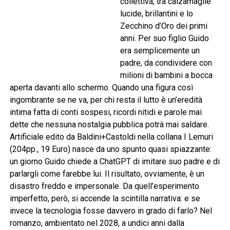
collettiva, tra calzamaglie
lucide, brillantini e lo
Zecchino d’Oro dei primi
anni. Per suo figlio Guido
era semplicemente un
padre, da condividere con
milioni di bambini a bocca
aperta davanti allo schermo. Quando una figura così
ingombrante se ne va, per chi resta il lutto è un’eredità
intima fatta di conti sospesi, ricordi nitidi e parole mai
dette che nessuna nostalgia pubblica potrà mai saldare.
Artificiale edito da Baldini+Castoldi nella collana I Lemuri
(204pp., 19 Euro) nasce da uno spunto quasi spiazzante:
un giorno Guido chiede a ChatGPT di imitare suo padre e di
parlargli come farebbe lui. Il risultato, ovviamente, è un
disastro freddo e impersonale. Da quell’esperimento
imperfetto, però, si accende la scintilla narrativa: e se
invece la tecnologia fosse davvero in grado di farlo? Nel
romanzo, ambientato nel 2028, a undici anni dalla