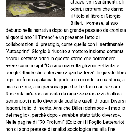
attraverso i sentimenti, gli
odori, i profumi che danno
il titolo al libro di Giorgio
Billeri, livornese, al suo
debutto nella narrativa dopo un grande passato da cronista
al quotidiano “Il Tirreno” e un presente fatto di
collaborazioni di prestigio, come quella con il settimanale
“Autosprint”. Giorgio è riuscito a mettere insieme settanta
ricordi, settanta odori in queste storie che potrebbero
avere come incipit “C’erano una volta gli anni Settanta, e
poi gli Ottanta che entravano a gamba tesa”. In questo libro
ogni profumo spalanca le porte a un ricordo, a una storia, a
una canzone, a un personaggio che la storia non scolora.
Racconta un’epoca vissuta da ragazze e ragazzi di allora
sentendosi molto diversi da quelle e quelli di oggi. Diversi,
leggeri, felici di niente. Anni che Billeri definisce «il meglio
del meglio», perché dopo «sarebbe stato tutto diverso».
Nelle pagine di “’70 Profumi” (Edizioni Il Foglio Letterario)
non ci sono pretese di analisi sociologica ma alla fine