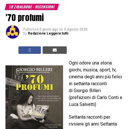
LO ZIBALDONE - RECENSIONI
’70 profumi
Published
5 giorni ago
on
3 Agosto 2026
By
Redazione Leggere:tutti
Ogni odore una storia:
giochi, musica, sport, tv,
cinema degli anni più felici
in settanta racconti
di Giorgio Billeri
(prefazioni di Carlo Conti e
Luca Salvetti)
Settanta racconti per
rivivere gli anni Settanta