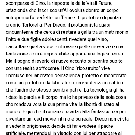
scomparsa di Cino, la risposta la dà la Vitali Future,
un’azienda che inserisce un’AI evoluta dentro un corpo
antropomorfo perfetto, un ‘fenice’. Il prototipo di punta è
proprio Tortorella. Per Diego, il protagonista quasi
cinquantenne che cerca di restare a galla tra un matrimonio
finito e due figlie adolescenti, rivedere quel viso,
riascoltare quella voce e ritrovare quelle movenze è una
tentazione a cui è impossibile opporre una logica ferrea.
Ma il sogno di averlo di nuovo accanto si scontra subito
con una realtà soffocante. Il Cino “ricostruito” vive
rinchiuso nei laboratori dell’azienda, protetto e monitorato
come un prototipo da laboratorio: un’esistenza in gabbia
che l’androide stesso sembra patire. La tecnologia gli ha
ridato la parola e il corpo, ma lo ha privato della sola cosa
che rendeva vera la sua prima vita: la libertà di stare al
mondo. È qui che il romanzo scarta dalla fantascienza per
diventare un road movie intimo e surreale. Diego non ci sta
a vederlo prigioniero: decide di far evadere il padre
artificiale, mettendosi in viaggio con lui per strappare al