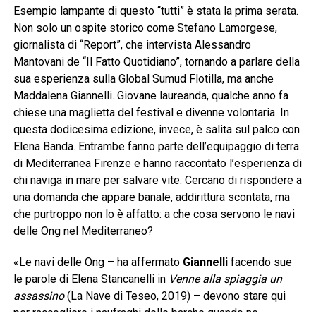
Esempio lampante di questo “tutti” è stata la prima serata.
Non solo un ospite storico come Stefano Lamorgese,
giornalista di “Report”, che intervista Alessandro
Mantovani de “Il Fatto Quotidiano”, tornando a parlare della
sua esperienza sulla Global Sumud Flotilla, ma anche
Maddalena Giannelli. Giovane laureanda, qualche anno fa
chiese una maglietta del festival e divenne volontaria. In
questa dodicesima edizione, invece, è salita sul palco con
Elena Banda. Entrambe fanno parte dell’equipaggio di terra
di Mediterranea Firenze e hanno raccontato l’esperienza di
chi naviga in mare per salvare vite. Cercano di rispondere a
una domanda che appare banale, addirittura scontata, ma
che purtroppo non lo è affatto: a che cosa servono le navi
delle Ong nel Mediterraneo?
«Le navi delle Ong – ha affermato
Giannelli
facendo sue
le parole di Elena Stancanelli in
Venne alla spiaggia un
assassino
(La Nave di Teseo, 2019) – devono stare qui
per raccogliere i naufraghi delle barche quando ne