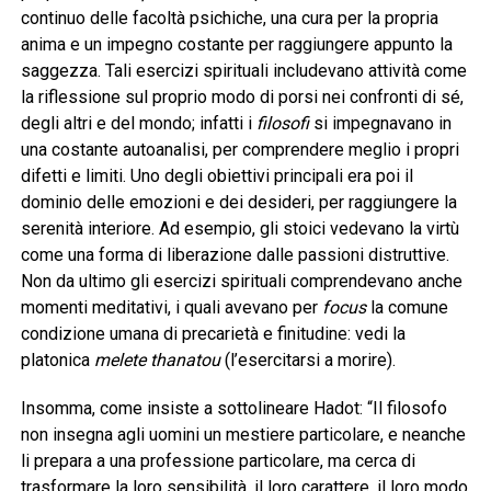
continuo delle facoltà psichiche, una cura per la propria
anima e un impegno costante per raggiungere appunto la
saggezza. Tali esercizi spirituali includevano attività come
la riflessione sul proprio modo di porsi nei confronti di sé,
degli altri e del mondo; infatti i
filosofi
si impegnavano in
una costante autoanalisi, per comprendere meglio i propri
difetti e limiti. Uno degli obiettivi principali era poi il
dominio delle emozioni e dei desideri, per raggiungere la
serenità interiore. Ad esempio, gli stoici vedevano la virtù
come una forma di liberazione dalle passioni distruttive.
Non da ultimo gli esercizi spirituali comprendevano anche
momenti meditativi, i quali avevano per
focus
la comune
condizione umana di precarietà e finitudine: vedi la
platonica
melete thanatou
(l’esercitarsi a morire).
Insomma, come insiste a sottolineare Hadot: “Il filosofo
non insegna agli uomini un mestiere particolare, e neanche
li prepara a una professione particolare, ma cerca di
trasformare la loro sensibilità, il loro carattere, il loro modo