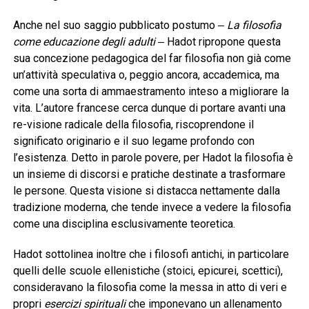
Anche nel suo saggio pubblicato postumo ‒
La filosofia
come educazione degli adulti
‒ Hadot ripropone questa
sua concezione pedagogica del far filosofia non già come
un’attività speculativa o, peggio ancora, accademica, ma
come una sorta di ammaestramento inteso a migliorare la
vita. L’autore francese cerca dunque di portare avanti una
re-visione radicale della filosofia, riscoprendone il
significato originario e il suo legame profondo con
l’esistenza. Detto in parole povere, per Hadot la filosofia è
un insieme di discorsi e pratiche destinate a trasformare
le persone. Questa visione si distacca nettamente dalla
tradizione moderna, che tende invece a vedere la filosofia
come una disciplina esclusivamente teoretica.
Hadot sottolinea inoltre che i filosofi antichi, in particolare
quelli delle scuole ellenistiche (stoici, epicurei, scettici),
consideravano la filosofia come la messa in atto di veri e
propri
esercizi spirituali
che imponevano un allenamento