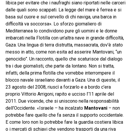
libica per evitare che i naufraghi siano riportati nelle carceri
dalle quali sono scappati. La legge del mare è ferrea e si
basa sul cuore e sul cervello di chi naviga, una barca in
difficoltà va soccorsa». Lo sforzo giornaliero di
Mediterranea lo condividono pure gli uomini e le donne
imbarcati nella Flotilla con un’altra nave in grande difficoltà,
Gaza. Una lingua di terra distrutta, massacrata, dov’è stato
messo in atto, come non esita ad asserire Mantovani, “un
genocidio”. Un racconto, quello che scaturisce dal dialogo
tra i due giornalisti, che parte da lontano. Non si tratta,
infatti, della prima flotilla che vorrebbe interrompere il
blocco navale israeliano davanti a Gaza. Una di queste, il
23 agosto del 2008, riuscì a forzarlo e a bordo c’era
proprio Vittorio Arrigoni, rapito e ucciso l’11 aprile del
2011. Due vicende, che si uniscono nella responsabilità
dell’Occidente. «Israele – ha incalzato
Mantovani
– non
potrebbe fare quello che fa senza il supporto occidentale.
E come loro non lo potrebbe fare la guardia costiera libica
o i mercati di schiavi che vendono trasporti da una riva