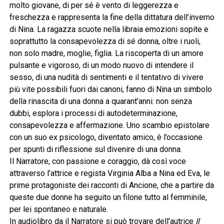
molto giovane, di per sé è vento di leggerezza e
freschezza e rappresenta la fine della dittatura dell’inverno
di Nina. La ragazza scuote nella libraia emozioni sopite e
soprattutto la consapevolezza di sé donna, oltre i ruoli,
non solo madre, moglie, figlia. La riscoperta di un amore
pulsante e vigoroso, di un modo nuovo di intendere il
sesso, di una nudità di sentimenti e il tentativo di vivere
più vite possibili fuori dai canoni, fanno di Nina un simbolo
della rinascita di una donna a quarant’anni: non senza
dubbi, esplora i processi di autodeterminazione,
consapevolezza e affermazione. Uno scambio epistolare
con un suo ex psicologo, diventato amico, è l’occasione
per spunti di riflessione sul divenire di una donna.
Il Narratore, con passione e coraggio, dà così voce
attraverso l’attrice e regista Virginia Alba a Nina ed Eva, le
prime protagoniste dei racconti di Ancione, che a partire da
queste due donne ha seguito un filone tutto al femminile,
per lei spontaneo e naturale.
In audiolibro da il Narratore si può trovare dell’autrice
Il