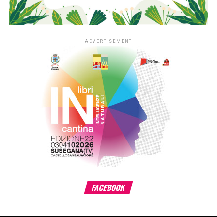
territorio di riferimento della Fondazione. In quattro anni la
sperimentazione ha coinvolto fino a 350 asili nido situati
nei contesti più fragili di queste aree, contribuendo ad
arricchirne le biblioteche e a consolidare la presenza dei
libri nella quotidianità educativa. L’estensione del progetto
si inserisce nella cornice della sfida di mandato Anita –
L’infanzia prima di Fondazione Cariplo, che sostiene il
benessere dei bambini e delle bambine tra 0 e 6 anni, con
particolare attenzione alle situazioni di povertà e fragilità
sociale ed economica, promuovendo percorsi di crescita
individuale e lo sviluppo delle comunità educanti.
«L’estensione di #ioleggoperché a tutti gli asili nido
italiani è il risultato di un percorso costruito insieme ad AIE
– ha detto
Giovanni Azzone, presidente Fondazione
Cariplo
–. L’esperienza ci ha confermato quanto la lettura
condivisa fin dai primi anni di vita favorisca lo sviluppo dei