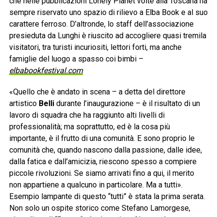
che nelle pubblicazioni Lonely Planet volte alla Toscana ha
sempre riservato uno spazio di rilievo a Elba Book e al suo
carattere ferroso. D’altronde, lo staff dell’associazione
presieduta da Lunghi è riuscito ad accogliere quasi tremila
visitatori, tra turisti incuriositi, lettori forti, ma anche
famiglie del luogo a spasso coi bimbi –
elbabookfestival.com
«Quello che è andato in scena – a detta del direttore
artistico
Belli
durante l’inaugurazione – è il risultato di un
lavoro di squadra che ha raggiunto alti livelli di
professionalità; ma soprattutto, ed è la cosa più
importante, è il frutto di una comunità. E sono proprio le
comunità che, quando nascono dalla passione, dalle idee,
dalla fatica e dall’amicizia, riescono spesso a compiere
piccole rivoluzioni. Se siamo arrivati fino a qui, il merito
non appartiene a qualcuno in particolare. Ma a tutti».
Esempio lampante di questo “tutti” è stata la prima serata.
Non solo un ospite storico come Stefano Lamorgese,