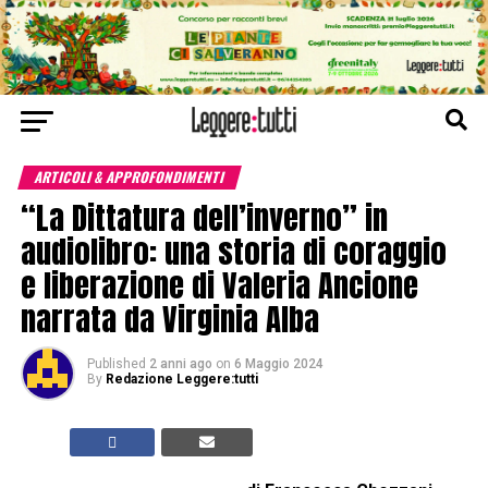
ARTICOLI & APPROFONDIMENTI
“La Dittatura dell’inverno” in
audiolibro: una storia di coraggio
e liberazione di Valeria Ancione
narrata da Virginia Alba
Published
2 anni ago
on
6 Maggio 2024
By
Redazione Leggere:tutti