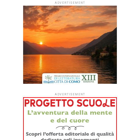
Dopo quattro anni di sperimentazione,
#ioleggoperché
apre per la prima volta le iscrizioni a tutti gli asili nido
italiani.
Dal
1° settembre
le strutture educative per la
fascia 0-3 anni di tutto il Paese potranno aderire