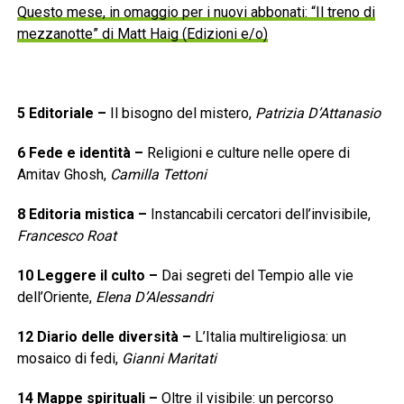
Questo mese, in omaggio per i nuovi abbonati: “Il treno di
mezzanotte” di Matt Haig (Edizioni e/o)
5
Editoriale
–
Il bisogno del mistero,
Patrizia D’Attanasio
6
Fede e identità
–
Religioni e culture nelle opere di
Amitav Ghosh,
Camilla Tettoni
8
Editoria mistica
–
Instancabili cercatori dell’invisibile,
Francesco Roat
10
Leggere il culto
–
Dai segreti del Tempio alle vie
dell’Oriente,
Elena D’Alessandri
12
Diario delle diversità
–
L’Italia multireligiosa: un
mosaico di fedi,
Gianni Maritati
14
Mappe spirituali
–
Oltre il visibile: un percorso