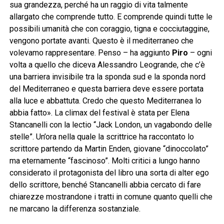
sua grandezza, perché ha un raggio di vita talmente
allargato che comprende tutto. E comprende quindi tutte le
possibili umanità che con coraggio, tigna e cocciutaggine,
vengono portate avanti. Questo è il mediterraneo che
volevamo rappresentare. Penso – ha aggiunto
Piro
– ogni
volta a quello che diceva Alessandro Leogrande, che c’è
una barriera invisibile tra la sponda sud e la sponda nord
del Mediterraneo e questa barriera deve essere portata
alla luce e abbattuta. Credo che questo Mediterranea lo
abbia fatto». La climax del festival è stata per Elena
Stancanelli con la lectio “Jack London, un vagabondo delle
stelle”. Un’ora nella quale la scrittrice ha raccontato lo
scrittore partendo da Martin Enden, giovane “dinoccolato”
ma eternamente “fascinoso”. Molti critici a lungo hanno
considerato il protagonista del libro una sorta di alter ego
dello scrittore, benché Stancanelli abbia cercato di fare
chiarezze mostrandone i tratti in comune quanto quelli che
ne marcano la differenza sostanziale.