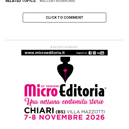
RELATED TOPICS:
ALCENTROINHOME
CLICK TO COMMENT
ARTICOLI & APPROFONDIMENTI
#ioleggoperché apre a tutti i nidi
d’Italia. Dal 1° settembre al via le
iscrizioni per partecipare alla
campagna di donazioni del 7-15
novembre
Published
2 settimane ago
on
29 Luglio 2026
By
Redazione Leggere:tutti