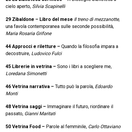
cielo aperto,
Silvia Scapinelli
29
Zibaldone – Libro del mese
Il treno di mezzanotte
,
una favola contemporanea sulle seconde possibilità,
Maria Rosaria Grifone
44
Approcci e riletture
–
Quando la filosofia impara a
decostruire,
Ludovico Fulci
45
Librerie in vetrina
–
Sono i libri a scegliere me,
Loredana Simonetti
46
Vetrina narrativa
–
Tutto può la parola,
Edoardo
Monti
48
Vetrina saggi
–
Immaginare il futuro, riordinare il
passato,
Gianni Maritati
50
Vetrina Food
–
Parole al femminile,
Carlo Ottaviano