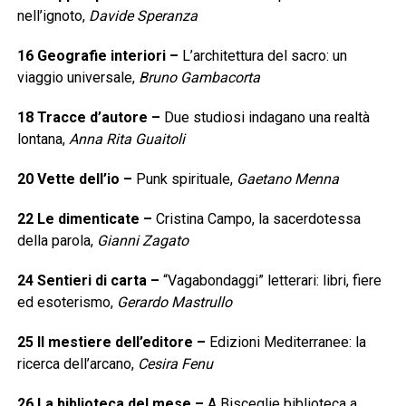
nell’ignoto,
Davide Speranza
16
Geografie interiori
–
L’architettura del sacro: un
viaggio universale,
Bruno Gambacorta
18
Tracce d’autore
–
Due studiosi indagano una realtà
lontana,
Anna Rita Guaitoli
20
Vette dell’io
–
Punk spirituale,
Gaetano Menna
22
Le dimenticate
–
Cristina Campo, la sacerdotessa
della parola,
Gianni Zagato
24
Sentieri di carta
–
“Vagabondaggi” letterari: libri, fiere
ed esoterismo,
Gerardo Mastrullo
25
Il mestiere dell’editore
–
Edizioni Mediterranee: la
ricerca dell’arcano,
Cesira Fenu
26
La biblioteca del mese
–
A Bisceglie biblioteca a