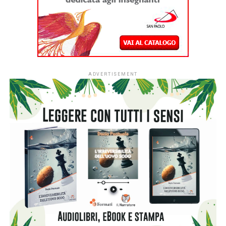
all’iniziativa sociale dell’Associazione Italiana Editori (AIE)
a favore delle biblioteche scolastiche e partecipare alla
campagna nazionale di donazione di libri in programma dal
7 al 15 novembre 2026.
L’ingresso di tutti i nidi italiani segna una
nuova fase per
#ioleggoperché
che, dopo dieci anni al fianco delle
scuole, amplia il proprio raggio d’azione includendo anche i
servizi educativi per la primissima infanzia.
L’apertura nazionale è resa possibile grazie al
sostegno
di Fondazione Cariplo
, che dal 2022 ha accompagnato lo
sviluppo di #ioleggoperchéLAB-NIDI, il progetto
sperimentale dedicato ai nidi realizzato in Lombardia e
nelle province di Novara e Verbano-Cusio-Ossola,