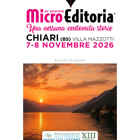
Angelica Gerosa (TOPIPITTORI)
Published
2 mesi ago
on
23 Giugno 2026
By
Redazione Leggere:tutti
Prosegue in atelier la
serie
dei
Libri green in atelier
,
incontri dedicati a libri che
raccontano pratiche
creative, sostenibili e
capaci di ispirare nuovi
sguardi sul mondo.
Da
Nicoletta Fasani il 24
giugno
alle ore 1800
si
terrà la presentazione
di
Tagli & ritagli. Il grande
libro del collage
della