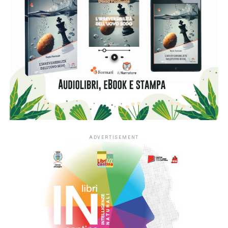
inventati, geometrie, manifesti e paesaggi prendono forma
grazie all’incontro tra creatività, sensibilità e attenzione
alla composizione.
La stessa attitudine attraversa il lavoro di Nicoletta Fasani,
dove ogni abito nasce da un processo di ricerca e
trasformazione. Come nel collage, anche nella creazione di
un capo convivono fantasia e progetto, intuizione e
costruzione. I materiali vengono selezionati, accostati e
ricomposti; gli avanzi non sono scarti ma risorse preziose
da cui possono nascere nuove idee e nuove opere.
Entrambe le pratiche condividono uno sguardo capace di
riconoscere valore nei dettagli e nei frammenti,
trasformando ciò che esiste già in qualcosa di inaspettato.
Un invito a guardare il mondo con curiosità, a non sprecare,
a reinventare e a lasciare spazio alla fantasia.
La presentazione sarà l’occasione per esplorare il
potere