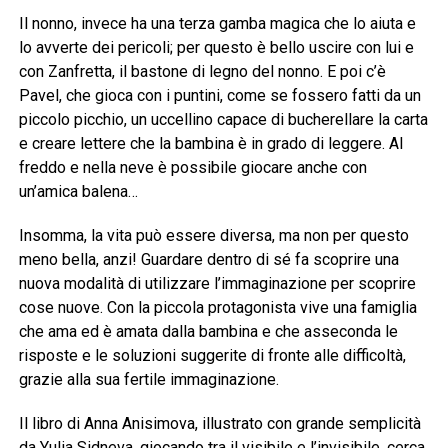
Il nonno, invece ha una terza gamba magica che lo aiuta e
lo avverte dei pericoli; per questo è bello uscire con lui e
con Zanfretta, il bastone di legno del nonno. E poi c’è
Pavel, che gioca con i puntini, come se fossero fatti da un
piccolo picchio, un uccellino capace di bucherellare la carta
e creare lettere che la bambina è in grado di leggere. Al
freddo e nella neve è possibile giocare anche con
un’amica balena…
Insomma, la vita può essere diversa, ma non per questo
meno bella, anzi! Guardare dentro di sé fa scoprire una
nuova modalità di utilizzare l’immaginazione per scoprire
cose nuove. Con la piccola protagonista vive una famiglia
che ama ed è amata dalla bambina e che asseconda le
risposte e le soluzioni suggerite di fronte alle difficoltà,
grazie alla sua fertile immaginazione.
Il libro di Anna Anisimova, illustrato con grande semplicità
da Yulia Sidneva, giocando tra il visibile e l’invisibile, cerca