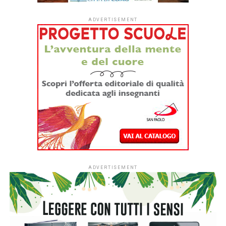
geniale illustratrice
Angelica Gerosa
,
pubblicato da
Topipittori.
di Anna Garbagna
L’incontro mette in dialogo
due universi creativi
che, pur
esprimendosi attraverso linguaggi differenti, condividono
una profonda affinità. Da un lato il
collage,
fatto di
immagini raccolte, ritagliate e ricomposte; dall’altro
la
moda sostenibile
, che trasforma tessuti, materiali e
spesso avanzi di lavorazione in nuove forme e nuove
possibilità.
Il libro
di Angelica Gerosa
racconta il collage come un
gioco di immaginazione e progettazione: un’arte che nasce
dalla capacità di osservare il mondo, raccogliere
frammenti, immaginare ciò che ancora non esiste e
costruirlo pezzo dopo pezzo. Animali fantastici, volti