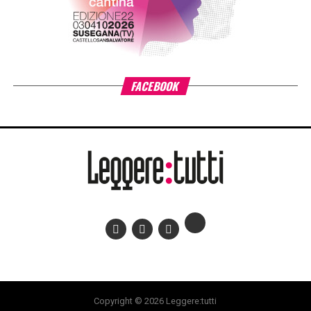
creativo del tagliare, assemblare e reinventare
,
scoprendo come da piccoli pezzi possano nascere storie,
immagini e abiti capaci di raccontare nuovi mondi.
E di certo il libro di Angelica può diventare una preziosa
fonte di ispirazione, ricca di idee e spunti creativi per la
moodboard estiva e per lo stile di Nicoletta.
Nicoletta Fasani
Nicoletta Fasani è fondatrice (2010) dell’omonimo brand di
moda sostenibile. Nel Novembre 2023 ha avuto dalla
Camera della Moda e dalla Camera di Commercio, il
‘Premio Impresa e Valore’ per l’impatto sociale e
ambientale nel territorio in cui vive e lavora. È tra le
Imprese Lombardia 2030, selezionate dalla Regione tra le