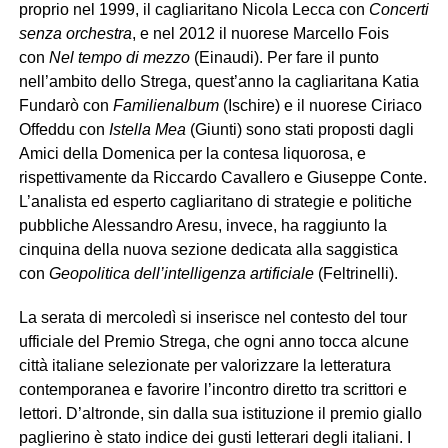
proprio nel 1999, il cagliaritano Nicola Lecca con
Concerti
senza orchestra
, e nel 2012 il nuorese Marcello Fois
con
Nel tempo di mezzo
(Einaudi). Per fare il punto
nell’ambito dello Strega, quest’anno la cagliaritana Katia
Fundarò con
Familienalbum
(Ischire) e il nuorese Ciriaco
Offeddu con
Istella Mea
(Giunti) sono stati proposti dagli
Amici della Domenica per la contesa liquorosa, e
rispettivamente da Riccardo Cavallero e Giuseppe Conte.
L’analista ed esperto cagliaritano di strategie e politiche
pubbliche Alessandro Aresu, invece, ha raggiunto la
cinquina della nuova sezione dedicata alla saggistica
con
Geopolitica dell’intelligenza artificiale
(Feltrinelli).
La serata di mercoledì si inserisce nel contesto del tour
ufficiale del Premio Strega, che ogni anno tocca alcune
città italiane selezionate per valorizzare la letteratura
contemporanea e favorire l’incontro diretto tra scrittori e
lettori. D’altronde, sin dalla sua istituzione il premio giallo
paglierino è stato indice dei gusti letterari degli italiani. I