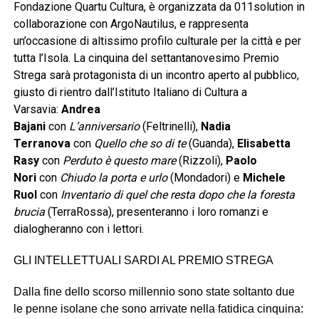
Fondazione Quartu Cultura, è organizzata da 011solution in
collaborazione con ArgoNautilus, e rappresenta
un’occasione di altissimo profilo culturale per la città e per
tutta l’Isola. La cinquina del settantanovesimo Premio
Strega sarà protagonista di un incontro aperto al pubblico,
giusto di rientro dall’Istituto Italiano di Cultura a
Varsavia:
Andrea
Bajani
con
L’anniversario
(Feltrinelli),
Nadia
Terranova
con
Quello che so di te
(Guanda),
Elisabetta
Rasy
con
Perduto è questo mare
(Rizzoli),
Paolo
Nori
con
Chiudo la porta e urlo
(Mondadori) e
Michele
Ruol
con
Inventario di quel che resta dopo che la foresta
brucia
(TerraRossa), presenteranno i loro romanzi e
dialogheranno con i lettori.
GLI INTELLETTUALI SARDI AL PREMIO STREGA
Dalla fine dello scorso millennio sono state soltanto due
le penne isolane che sono arrivate nella fatidica cinquina: