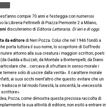
quest’anno compie 70 anni e festeggia con numerosi
la Libreria Feltrinelli di Piazza Piemonte 2 a Milano,
oni
discuteranno di
Editoria Letteraria. Di ieri e di oggi.
ta da editore
di Neri Pozza. Colui che nel 1946 fondò a
che porta tuttora il suo nome, lo scopritore di Goffredo
unire attorno alla sua creatura i maggiori scrittori, poeti
 (da Gadda a Buzzati, da Montale a Bontempelli, da Diano
 particolare che… cercava di sfruttare in senso morale i
e temere solo di uscire dalla verità». Il carattere morale
infatti, ai suoi occhi nient’altro che questo: evitare che un
 tradisca in tal modo l’onestà, la sincerità, la «necessità
 scrittore».
idea, Pozza, come dimostra questa preziosa raccolta di
larmente la sua attività di editore, non esitò a entrare in