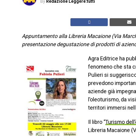
By
Redazione Leggere:tutti
Appuntamento alla Libreria Macaione (Via Marches
presentazione degustazione di prodotti di aziende
Agra Editrice ha pubbl
fenomeno che sta cres
Pulieri si suggerisc
prevedono important
aziende già impegna
l’oleoturismo, da vi
territori immersi nel
Il libro “
Turismo dell’
Libreria Macaione (V