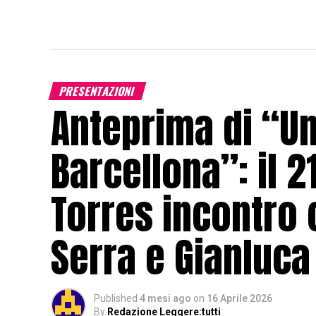
PRESENTAZIONI
Anteprima di “Un
Barcellona”: il 2
Torres incontro 
Serra e Gianluc
Published
4 mesi ago
on
16 Aprile 2026
By
Redazione Leggere:tutti