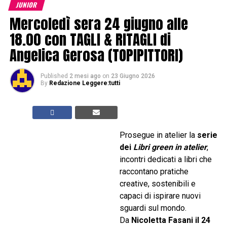
JUNIOR
Mercoledì sera 24 giugno alle
18.00 con TAGLI & RITAGLI di
Angelica Gerosa (TOPIPITTORI)
Published
2 mesi ago
on
23 Giugno 2026
By
Redazione Leggere:tutti
Prosegue in atelier la
serie
dei
Libri green in atelier
,
incontri dedicati a libri che
raccontano pratiche
creative, sostenibili e
capaci di ispirare nuovi
sguardi sul mondo.
Da
Nicoletta Fasani il 24