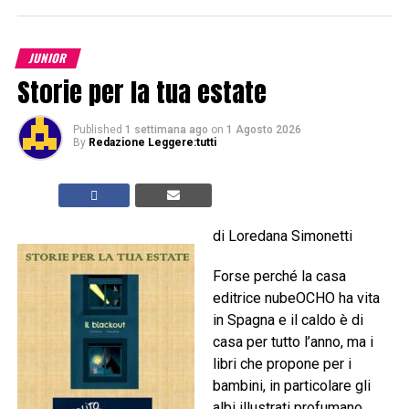
JUNIOR
Storie per la tua estate
Published
1 settimana ago
on
1 Agosto 2026
By
Redazione Leggere:tutti
di Loredana Simonetti
Forse perché la casa
editrice nubeOCHO ha vita
in Spagna e il caldo è di
casa per tutto l’anno, ma i
libri che propone per i
bambini, in particolare gli
albi illustrati profumano