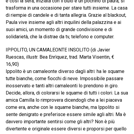
e così la sera, iniziata con il buio e un pochino di paura, si
trasforma in una occasione per stare tutti insieme. La casa
di riempie di candele e di tanta allegria. Grazie al blackout,
Paula vive insieme agli altri inquilini della palazzina e ai
suoi amici, un momento di grande condivisione e di
solidarietà, che la distrae da tv, telefono e computer.
IPPOLITO, UN CAMALEONTE INSOLITO (di Javier
Ruescas, illustr. Bea Enrìquez, trad. Marta Visentin, €
16,90)
Ippolito è un camaleonte diverso dagli altri: ha le squame
tutte bianche, come fiocchi di neve. Impossibile passare
inosservato e tanti altri camaleonti lo prendono in giro.
Decide, allora, di colorarsi le squame di tutti i colori. La sua
amica Camilla lo rimprovera dicendogli che a lei piaceva
come era, anche con le squame bianche, ma Ippolito si
sente denigrato e preferisce essere simile agli altri. Ma è
davvero importante sentirsi come gli altri? Non è più
divertente e originale essere diversi e proporsi per quello