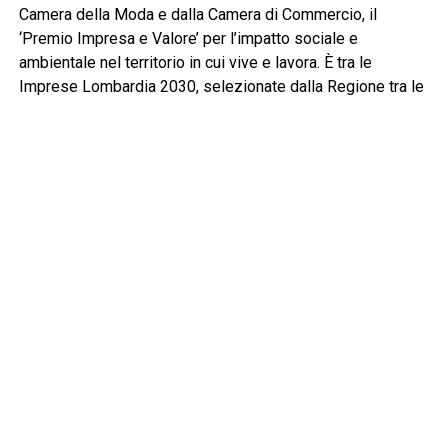
Camera della Moda e dalla Camera di Commercio, il
‘Premio Impresa e Valore’ per l’impatto sociale e
ambientale nel territorio in cui vive e lavora. È tra le
Imprese Lombardia 2030, selezionate dalla Regione tra le
PMI che hanno raggiunto importanti traguardi di
sostenibilità rispetto agli Obiettivi dell’Agenda ONU 2030,
oltre ad essere presente nel Catalogo ufficiale del Comune
di Milano dedicato alle realtà di economia circolare. Le
collezioni di Nicoletta Fasani sono disponibili anche sulle
piattaforme ecofashion.vestilanatura.it e sfashion-net.it.
Atelier Nicoletta Fasani
Via Paolo Mantegazza, 36, Milano
http://www.nicolettafasani.com