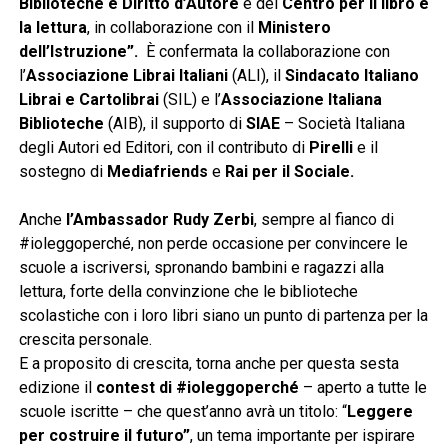
Biblioteche e Diritto d’Autore
e del
Centro per il libro e
la lettura
, in collaborazione con il
Ministero
dell’Istruzione
”.
È confermata la collaborazione con
l’
Associazione Librai Italiani
(ALI), il
Sindacato Italiano
Librai e Cartolibrai
(SIL) e l’
Associazione Italiana
Biblioteche
(AIB), il supporto di
SIAE
– Società Italiana
degli Autori ed Editori, con il contributo di
Pirelli
e il
sostegno
di
Mediafriends
e
Rai per il Sociale.
Anche
l’Ambassador Rudy Zerbi
, sempre al fianco di
#ioleggoperché, non perde occasione per convincere le
scuole a iscriversi, spronando bambini e ragazzi alla
lettura, forte della convinzione che le biblioteche
scolastiche con i loro libri siano un punto di partenza per la
crescita personale.
E a proposito di crescita, torna anche per questa sesta
edizione il
contest di #ioleggoperché
– aperto a tutte le
scuole iscritte – che quest’anno avrà un titolo: “
Leggere
per costruire il futuro”
,
un tema importante per ispirare