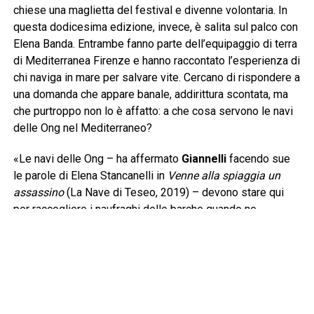
chiese una maglietta del festival e divenne volontaria. In
questa dodicesima edizione, invece, è salita sul palco con
Elena Banda. Entrambe fanno parte dell’equipaggio di terra
di Mediterranea Firenze e hanno raccontato l’esperienza di
chi naviga in mare per salvare vite. Cercano di rispondere a
una domanda che appare banale, addirittura scontata, ma
che purtroppo non lo è affatto: a che cosa servono le navi
delle Ong nel Mediterraneo?
«Le navi delle Ong – ha affermato
Giannelli
facendo sue
le parole di Elena Stancanelli in
Venne alla spiaggia un
assassino
(La Nave di Teseo, 2019) – devono stare qui
per raccogliere i naufraghi delle barche quando ne
incontrano. Questa è senza dubbio la prima risposta e
devono arrivare prima della cosiddetta Guardia Costiera
libica per evitare che i naufraghi siano riportati nelle carceri
dalle quali sono scappati. La legge del mare è ferrea e si
basa sul cuore e sul cervello di chi naviga, una barca in
difficoltà va soccorsa». Lo sforzo giornaliero di