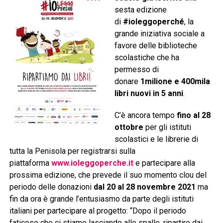
sesta edizione
di
#ioleggoperché
, la
grande iniziativa sociale a
favore delle biblioteche
scolastiche che ha
permesso di
donare
1milione e 400mila
libri nuovi in 5 anni
.
C’è ancora tempo
fino al 28
ottobre
per gli istituti
scolastici e le librerie di
tutta la Penisola per registrarsi sulla
piattaforma
www.ioleggoperche.it
e partecipare alla
prossima edizione, che prevede il suo momento clou del
periodo delle donazioni
dal 20 al 28 novembre 2021
ma
fin da ora è grande l’entusiasmo da parte degli istituti
italiani per partecipare al progetto: “Dopo il periodo
faticoso che ci stiamo lasciando alle spalle, ripartire dai