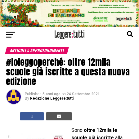
ARTICOLI & APPROFONDIMENTI
#ioleggoperché: oltre 12mila
scuole già iscritte a questa nuova
edizione
Published
5 anni ago
on
24 Settembre 2021
By
Redazione Leggere:tutti
Sono
oltre 12mila le
scuole già iscritte
alla