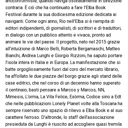
anticonformiste, quando naviga ostinatamente in direzione
contraria. È ciò che ha continuato a fare l’Elba Book
Festival durante la sua dodicesima edizione dedicata ai
naviganti. Come ogni anno, Rio nell’Elba si è riempita di
editori indipendenti, di giornalisti, di scrittori e di traduttori,
in dialogo con un pubblico attento e vivace, pronto ad
animare le vie del paese. Il progetto, nato nel 2015 grazie
all’intuizione di Marco Belli, Roberta Bergamaschi, Matteo
Bianchi, Andrea Lunghi e Giorgio Rizzoni, ha saputo portare
l’isola intera in Italia e in Europa. La manifestazione che si
batte orgogliosamente fuori dal coro del mercato librario,
ha affollato le due piazze del borgo grazie agli stand delle
case editrici, che nel corso di un decennio hanno superato
il centinaio; basti pensare a Marcos y Marcos, NN,
Mimesis, L’orma, La Vita Felice, Exòrma, Codice sino a Edt
che nelle pubblicazioni Lonely Planet volte alla Toscana ha
sempre riservato uno spazio di rilievo a Elba Book e al suo
carattere ferroso. D’altronde, lo staff dell’associazione
presieduta da Lunghi è riuscito ad accogliere quasi tremila