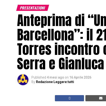
PRESENTAZIONI
Anteprima di “Un
Barcellona”: il 2
Torres incontro 
Serra e Gianluc
Published
4 mesi ago
on
16 Aprile 2026
By
Redazione Leggere:tutti