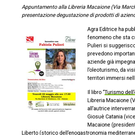
Appuntamento alla Libreria Macaione (Via Marches
presentazione degustazione di prodotti di aziende
Agra Editrice ha pubbl
fenomeno che sta cres
Pulieri si suggerisc
prevedono important
aziende già impegna
l’oleoturismo, da vi
territori immersi nel
Il libro “
Turismo dell’
Libreria Macaione (V
all’autrice interverr
Giosuè Catania (vice
Macaione (president
Liberto (storico dell’enogastronomia mediterrane