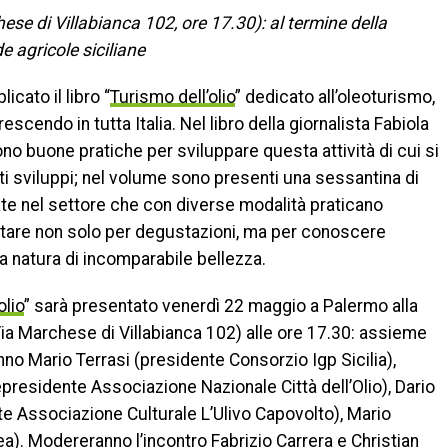
e di Villabianca 102, ore 17.30): al termine della
 agricole siciliane
icato il libro “
Turismo dell’olio
” dedicato all’oleoturismo,
cendo in tutta Italia. Nel libro della giornalista Fabiola
ono buone pratiche per sviluppare questa attività di cui si
i sviluppi; nel volume sono presenti una sessantina di
te nel settore che con diverse modalità praticano
sitare non solo per degustazioni, ma per conoscere
la natura di incomparabile bellezza.
olio
” sarà presentato venerdì 22 maggio a Palermo alla
ia Marchese di Villabianca 102) alle ore 17.30: assieme
anno Mario Terrasi (presidente Consorzio Igp Sicilia),
presidente Associazione Nazionale Città dell’Olio), Dario
e Associazione Culturale L’Ulivo Capovolto), Mario
a). Modereranno l’incontro Fabrizio Carrera e Christian