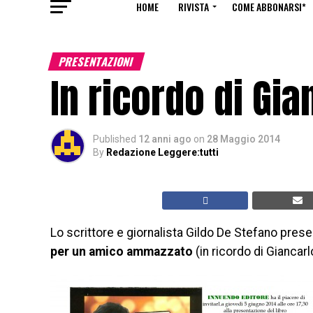
HOME
RIVISTA
COME ABBONARSI*
PRESENTAZIONI
In ricordo di Gia
Published
12 anni ago
on
28 Maggio 2014
By
Redazione Leggere:tutti
Lo scrittore e giornalista Gildo De Stefano pres
per un amico ammazzato
(in ricordo di Giancarlo