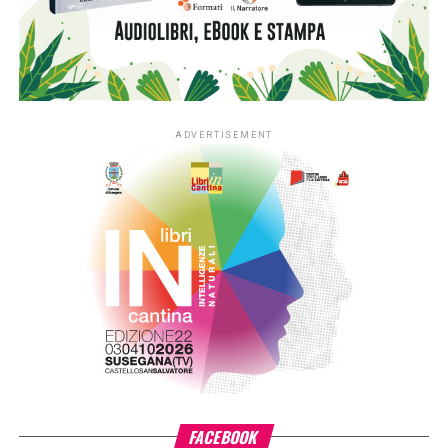
Bruno Gambacorta
, giornalista del Tg2 ideatore e
conduttore della rubrica enogastronomica
Eat Parade
, e
Dario Stefàno
, protagonista della rinascita del vino
pugliese e coautore del libro
Viaggio nell’Italia del vino
.
Per la gioia dei partecipanti, il vino sarà presente sulla
Nave non solo con le parole, ma anche con una
degustazione. Spazio anche alla musica con la cantautrice
Patrizia Cirulli
che presenterà un repertorio di
canzoni
tratte dalle poesie di Eduardo De Filippo
e di altri grandi
poeti. Dopo una notte in cabina “cullati dalle onde”, si
sbarcherà a Palermo e si inizierà una visita guidata in
pullman gran turismo; si visiteranno la Cappella Palatina, il
Palazzo dei Normanni e la Cattedrale; si proseguirà poi
per Monreale, nota per l’imponente Cattedrale e il Duomo;
in serata trasferimento in Hotel 4 stelle a Palermo. Lunedì
9 ottobre visita guidata a Cefalù e nel pomeriggio
trasferimento a Palermo per l’imbarco sulla Cruise Ausonia
per far ritorno a Napoli nella prima mattina del 10 ottobre,
con la possibilità, per chi vorrà, di una visita individuale alla