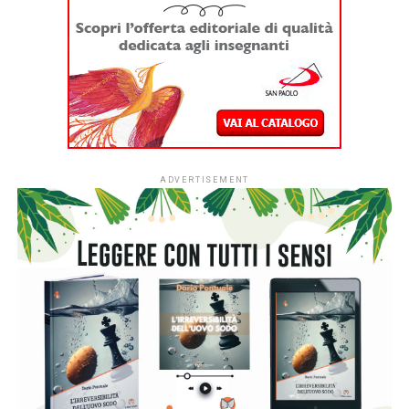
Napoli, nelle sale della
Cruise Ausonia di Grimaldi
Lines saranno in programma, sia all’andata sia al ritorno,
incontri con scrittori, spettacoli musicali e animazioni.
Hanno già confermato la loro partecipazione gli scrittori
Diego De Silva
, con il romanzo
Sono felice, dove ho
sbagliato
che racconta le vicissitudini dell’avvocato
Vincenzo Malinconico, interpretato dall’attore
Massimiliano Gallo nella fortunata fiction televisiva della
Rai;
Emilia Costantini
, critico teatrale e giornalista di cultura
e spettacolo del Corriere della Sera, con il libro
Tu dentro
di me
;
Valeria Gargiullo,
esordiente con Salani con il libro
Mai stati innocenti
con cui ha vinto il Premio John Fante
Opera Prima 2022; la psicologa
Francesca Picozzi
, che
conta centinaia di migliaia di follower, con il libro
Parlarne
aiuta
;
Luca Giachi
con il suo terzo libro
Senza disturbare
nessuno
;
Luisa Sodano
, curatrice del libro
Emozioni virali
.
Si parlerà anche di vino, in particolare di vini rosati, con