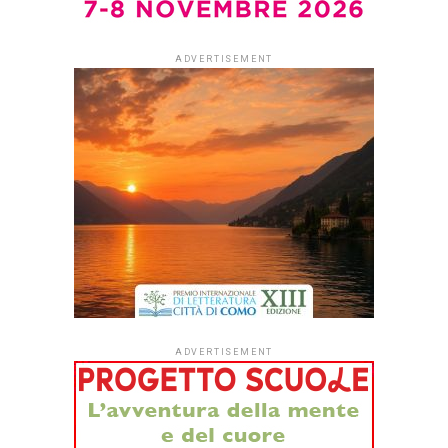
Tra gli ospiti, Diego De Silva, Emilia Costantini, Valeria
Gargiullo, Dario Stefàno, la psicologa Francesca Picozzi,
Luca Giachi, Bruno Gambacorta, Luisa Sodano e la
cantautrice Patrizia Cirulli che presenterà un repertorio di
canzoni tratte dalle poesie di Eduardo De Filippo
Dopo il successo di “Una
nave di libri per
Barcellona” (che tornerà
ad aprile del 2024), dal 7
al 10 ottobre parte un
nuovo viaggio letterario
sulla rotta Napoli-Palermo
organizzato da Agra
Editrice in collaborazione
con Leggere:tutti.
Appena imbarcati a