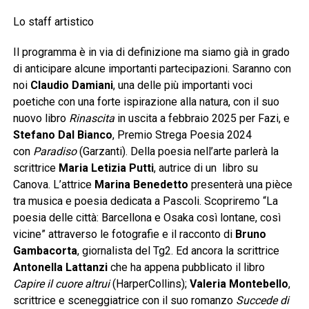
Lo staff artistico
Il programma è in via di definizione ma siamo già in grado
di anticipare alcune importanti partecipazioni. Saranno con
noi
Claudio Damiani
, una delle più importanti voci
poetiche con una forte ispirazione alla natura, con il suo
nuovo libro
Rinascita
in uscita a febbraio 2025 per Fazi, e
Stefano Dal Bianco
, Premio Strega Poesia 2024
con
Paradiso
(Garzanti). Della poesia nell’arte parlerà la
scrittrice
Maria Letizia Putti
, autrice di un libro su
Canova. L’attrice
Marina Benedetto
presenterà una pièce
tra musica e poesia dedicata a Pascoli. Scopriremo “La
poesia delle città: Barcellona e Osaka così lontane, così
vicine” attraverso le fotografie e il racconto di
Bruno
Gambacorta
, giornalista del Tg2. Ed ancora la scrittrice
Antonella Lattanzi
che ha appena pubblicato il libro
Capire il cuore altrui
(HarperCollins);
Valeria Montebello
,
scrittrice e sceneggiatrice con il suo romanzo
Succede di