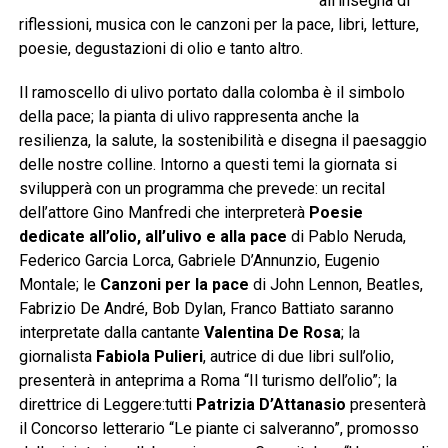
all’insegna di
riflessioni, musica con le canzoni per la pace, libri, letture,
poesie, degustazioni di olio e tanto altro.
Il ramoscello di ulivo portato dalla colomba è il simbolo
della pace; la pianta di ulivo rappresenta anche la
resilienza, la salute, la sostenibilità e disegna il paesaggio
delle nostre colline. Intorno a questi temi la giornata si
svilupperà con un programma che prevede: un recital
dell’attore Gino Manfredi che interpreterà
Poesie
dedicate all’olio, all’ulivo e alla pace
di Pablo Neruda,
Federico Garcia Lorca, Gabriele D’Annunzio, Eugenio
Montale; le
Canzoni per la pace
di John Lennon, Beatles,
Fabrizio De André, Bob Dylan, Franco Battiato saranno
interpretate dalla cantante
Valentina De Rosa
; la
giornalista
Fabiola Pulieri
, autrice di due libri sull’olio,
presenterà in anteprima a Roma “Il turismo dell’olio”; la
direttrice di Leggere:tutti
Patrizia D’Attanasio
presenterà
il Concorso letterario “Le piante ci salveranno”, promosso