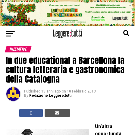
INIZIATIVE
In due educational a Barcellona la
cultura letteraria e gastronomica
della Catalogna
Published
13 anni ago
on
18 Febbraio 2013
By
Redazione Leggere:tutti
Un’altra
opportunità