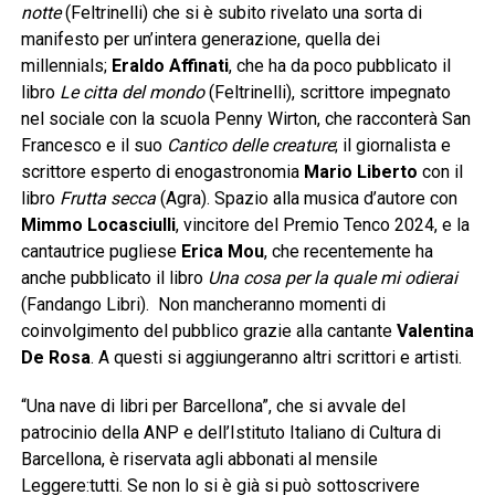
notte
(Feltrinelli) che si è subito rivelato una sorta di
manifesto per un’intera generazione, quella dei
millennials;
Eraldo Affinati
, che ha da poco pubblicato il
libro
Le citta del mondo
(Feltrinelli), scrittore impegnato
nel sociale con la scuola Penny Wirton, che racconterà San
Francesco e il suo
Cantico delle creature
; il giornalista e
scrittore esperto di enogastronomia
Mario Liberto
con il
libro
Frutta secca
(Agra). Spazio alla musica d’autore con
Mimmo Locasciulli
, vincitore del Premio Tenco 2024, e la
cantautrice pugliese
Erica Mou
, che recentemente ha
anche pubblicato il libro
Una cosa per la quale mi odierai
(Fandango Libri). Non mancheranno momenti di
coinvolgimento del pubblico grazie alla cantante
Valentina
De Rosa
. A questi si aggiungeranno altri scrittori e artisti.
“Una nave di libri per Barcellona”, che si avvale del
patrocinio della ANP e dell’Istituto Italiano di Cultura di
Barcellona, è riservata agli abbonati al mensile
Leggere:tutti. Se non lo si è già si può sottoscrivere