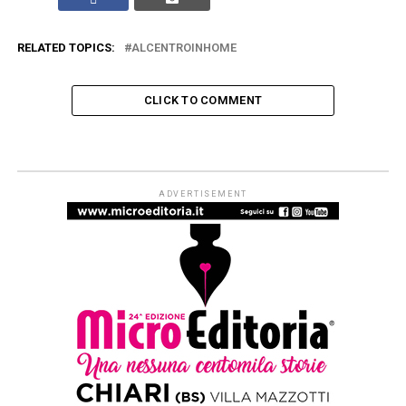
RELATED TOPICS:
ALCENTROINHOME
CLICK TO COMMENT
INIZIATIVE
Nave dei libri Napoli-Palermo: il
programma del viaggio letterario
(7-10 ottobre)
Published
3 anni ago
on
31 Agosto 2023
By
Redazione Leggere:tutti