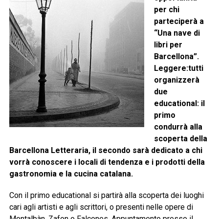
per chi
parteciperà a
“Una nave di
libri per
Barcellona”.
Leggere:tutti
organizzerà
due
educational: il
primo
condurrà alla
scoperta della
Barcellona Letteraria, il secondo sarà dedicato a chi
vorrà conoscere i locali di tendenza e i prodotti della
gastronomia e la cucina catalana.
Con il primo educational si partirà alla scoperta dei luoghi
cari agli artisti e agli scrittori, o presenti nelle opere di
Montalbàn, Zafon o Falcones. Appuntamento presso il