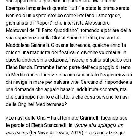
non appartiene a qualcuno in particolare. Ma a tutti».
Esempio lampante di questo “tutti” è stata la prima serata.
Non solo un ospite storico come Stefano Lamorgese,
giornalista di “Report”, che intervista Alessandro
Mantovani de “Il Fatto Quotidiano”, tornando a parlare della
sua esperienza sulla Global Sumud Flotilla, ma anche
Maddalena Giannelli. Giovane laureanda, qualche anno fa
chiese una maglietta del festival e divenne volontaria. In
questa dodicesima edizione, invece, è salita sul palco con
Elena Banda. Entrambe fanno parte dell’equipaggio di terra
di Mediterranea Firenze e hanno raccontato l’esperienza di
chi naviga in mare per salvare vite. Cercano di rispondere a
una domanda che appare banale, addirittura scontata, ma
che purtroppo non lo è affatto: a che cosa servono le navi
delle Ong nel Mediterraneo?
«Le navi delle Ong – ha affermato
Giannelli
facendo sue
le parole di Elena Stancanelli in
Venne alla spiaggia un
assassino
(La Nave di Teseo, 2019) – devono stare qui