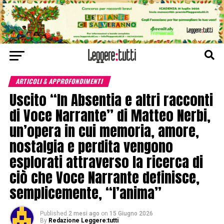
ARTICOLI & APPROFONDIMENTI
Uscito “In Absentia e altri racconti
di Voce Narrante” di Matteo Nerbi,
un’opera in cui memoria, amore,
nostalgia e perdita vengono
esplorati attraverso la ricerca di
ciò che Voce Narrante definisce,
semplicemente, “l’anima”
Published
2 mesi ago
on
15 Giugno 2026
By
Redazione Leggere:tutti