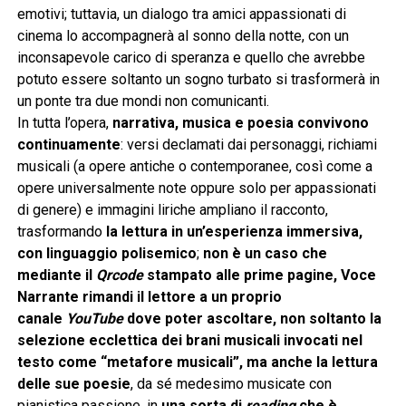
emotivi; tuttavia, un dialogo tra amici appassionati di
cinema lo accompagnerà al sonno della notte, con un
inconsapevole carico di speranza e quello che avrebbe
potuto essere soltanto un sogno turbato si trasformerà in
un ponte tra due mondi non comunicanti.
In tutta l’opera,
narrativa, musica e poesia convivono
continuamente
: versi declamati dai personaggi, richiami
musicali (a opere antiche o contemporanee, così come a
opere universalmente note oppure solo per appassionati
di genere) e immagini liriche ampliano il racconto,
trasformando
la lettura in un’esperienza immersiva,
con linguaggio polisemico
;
non è un caso che
mediante il
Qrcode
stampato alle prime pagine, Voce
Narrante rimandi il lettore a un proprio
canale
YouTube
dove poter ascoltare, non soltanto la
selezione ecclettica dei brani musicali invocati nel
testo come “metafore musicali”, ma anche la lettura
delle sue poesie
, da sé medesimo musicate con
pianistica passione, in
una sorta di
reading
che è