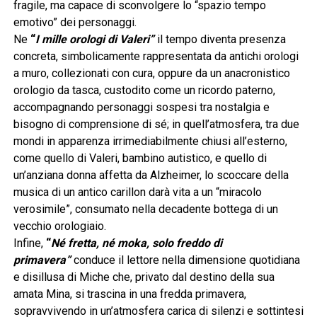
fragile, ma capace di sconvolgere lo “spazio tempo
emotivo” dei personaggi.
Ne
“
I mille orologi di Valeri”
il tempo diventa presenza
concreta, simbolicamente rappresentata da antichi orologi
a muro, collezionati con cura, oppure da un anacronistico
orologio da tasca, custodito come un ricordo paterno,
accompagnando personaggi sospesi tra nostalgia e
bisogno di comprensione di sé; in quell’atmosfera, tra due
mondi in apparenza irrimediabilmente chiusi all’esterno,
come quello di Valeri, bambino autistico, e quello di
un’anziana donna affetta da Alzheimer, lo scoccare della
musica di un antico carillon darà vita a un “miracolo
verosimile”, consumato nella decadente bottega di un
vecchio orologiaio.
Infine,
“
Né fretta, né moka, solo freddo di
primavera”
conduce il lettore nella dimensione quotidiana
e disillusa di Miche che, privato dal destino della sua
amata Mina, si trascina in una fredda primavera,
sopravvivendo in un’atmosfera carica di silenzi e sottintesi