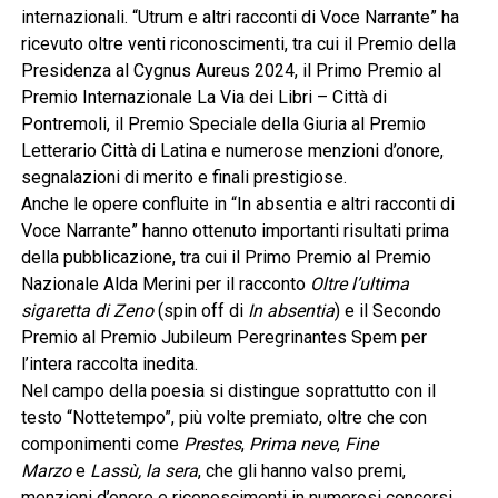
internazionali. “Utrum e altri racconti di Voce Narrante” ha
ricevuto oltre venti riconoscimenti, tra cui il Premio della
Presidenza al Cygnus Aureus 2024, il Primo Premio al
Premio Internazionale La Via dei Libri – Città di
Pontremoli, il Premio Speciale della Giuria al Premio
Letterario Città di Latina e numerose menzioni d’onore,
segnalazioni di merito e finali prestigiose.
Anche le opere confluite in “In absentia e altri racconti di
Voce Narrante” hanno ottenuto importanti risultati prima
della pubblicazione, tra cui il Primo Premio al Premio
Nazionale Alda Merini per il racconto
Oltre l’ultima
sigaretta di Zeno
(spin off di
In absentia
) e il Secondo
Premio al Premio Jubileum Peregrinantes Spem per
l’intera raccolta inedita.
Nel campo della poesia si distingue soprattutto con il
testo “Nottetempo”, più volte premiato, oltre che con
componimenti come
Prestes
,
Prima neve
,
Fine
Marzo
e
Lassù, la sera
, che gli hanno valso premi,
menzioni d’onore e riconoscimenti in numerosi concorsi