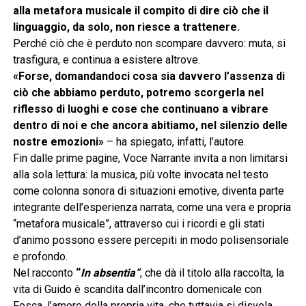
alla metafora musicale il compito di dire ciò che il
linguaggio, da solo, non riesce a trattenere.
Perché ciò che è perduto non scompare davvero: muta, si
trasfigura, e continua a esistere altrove.
«Forse, domandandoci cosa sia davvero l’assenza di
ciò che abbiamo perduto, potremo scorgerla nel
riflesso di luoghi e cose che continuano a vibrare
dentro di noi e che ancora abitiamo, nel silenzio delle
nostre emozioni»
– ha spiegato, infatti, l’autore.
Fin dalle prime pagine, Voce Narrante invita a non limitarsi
alla sola lettura: la musica, più volte invocata nel testo
come colonna sonora di situazioni emotive, diventa parte
integrante dell’esperienza narrata, come una vera e propria
“metafora musicale”, attraverso cui i ricordi e gli stati
d’animo possono essere percepiti in modo polisensoriale
e profondo.
Nel racconto
“
In absentia”
, che dà il titolo alla raccolta, la
vita di Guido è scandita dall’incontro domenicale con
Fosca, l’amore della propria vita, che tuttavia si disvela