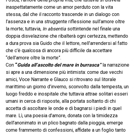
inaspettatamente come un amor perduto con la vita
stessa, dal che il racconto trascende in un dialogo con
l’assenza e in una struggente riflessione sull’amore oltre
la morte; tuttavia,
In absentia
sottintende nel finale una
doppia disvelazione che ribalterà ogni certezza, mettendo
a dura prova sia Guido che il lettore, nell’arrendersi al fatto
che c’è qualcosa di ancora più difficile da accettare
“dell’amore oltre la morte”.
Con
“
Guida all’ascolto del mare in burrasca”
la narrazione
si apre a una dimensione più intimista: come due vecchi
amici, Voce Narrante e Glauco si ritrovano sul litorale
marittimo un giorno d’inverno, sconvolto dalla tempesta, un
luogo freddo e inospitale che tuttavia attrae solitari esseri
umani in cerca di risposte, alla portata soltanto di chi
accetta di ascoltare le onde e di bagnarsi i piedi in quel
mare. Lì, una poesia d’amore, donata con la timidezza
dell’anonimato in un plico bagnato dalla pioggia, emerge
come frammento di confessioni, affidate a un foglio tanto