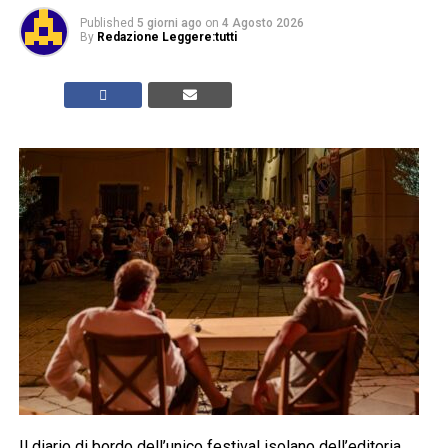
Published
5 giorni ago
on
4 Agosto 2026
By
Redazione Leggere:tutti
Il diario di bordo dell’unico festival isolano dell’editoria