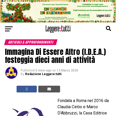
ARTICOLI & APPROFONDIMENTI
Immagina Di Essere Altro (I.D.E.A.)
festeggia dieci anni di attività
Published
5 mesi ago
on
12 Marzo 2026
By
Redazione Leggere:tutti
Fondata a Roma nel 2016 da
Claudia Cintio e Marco
D’Abbruzzi, la Casa Editrice