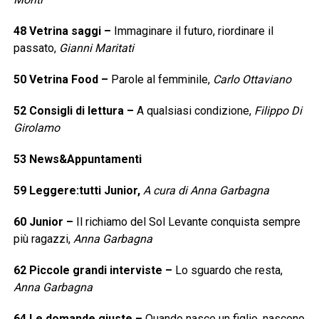
48
Vetrina saggi
–
Immaginare il futuro, riordinare il
passato,
Gianni Maritati
50
Vetrina Food
–
Parole al femminile,
Carlo Ottaviano
52
Consigli di lettura
–
A qualsiasi condizione,
Filippo Di
Girolamo
53
News&Appuntamenti
59
Leggere:tutti Junior,
A cura di Anna Garbagna
60
Junior
–
Il richiamo del Sol Levante conquista sempre
più ragazzi,
Anna Garbagna
62
Piccole grandi interviste
–
Lo sguardo che resta,
Anna Garbagna
64
Le domande giuste
–
Quando nasce un figlio, nascono