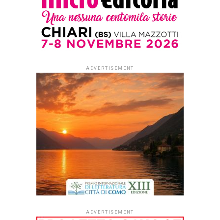
novembre
Published
2 settimane ago
on
29 Luglio 2026
By
Redazione Leggere:tutti