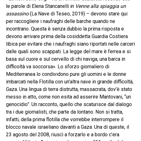
le parole di Elena Stancanelli in
Venne alla spiaggia un
assassino
(La Nave di Teseo, 2019) – devono stare qui
per raccogliere i naufraghi delle barche quando ne
incontrano. Questa è senza dubbio la prima risposta e
devono arrivare prima della cosiddetta Guardia Costiera
libica per evitare che i naufraghi siano riportati nelle carceri
dalle quali sono scappati. La legge del mare è ferrea e si
basa sul cuore e sul cervello di chi naviga, una barca in
difficoltà va soccorsa». Lo sforzo giornaliero di
Mediterranea lo condividono pure gli uomini e le donne
imbarcati nella Flotilla con un’altra nave in grande difficoltà,
Gaza. Una lingua di terra distrutta, massacrata, dov’è stato
messo in atto, come non esita ad asserire Mantovani, “un
genocidio”. Un racconto, quello che scaturisce dal dialogo
tra i due giornalisti, che parte da lontano. Non si tratta,
infatti, della prima flotilla che vorrebbe interrompere il
blocco navale israeliano davanti a Gaza. Una di queste, il
23 agosto del 2008, riuscì a forzarlo e a bordo c’era