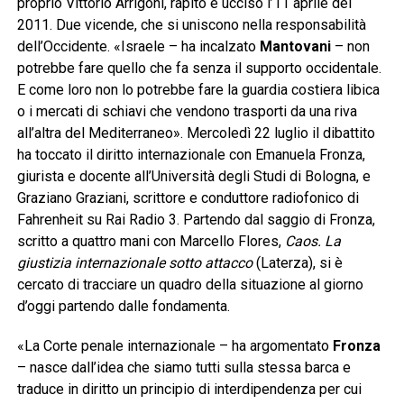
proprio Vittorio Arrigoni, rapito e ucciso l’11 aprile del
2011. Due vicende, che si uniscono nella responsabilità
dell’Occidente. «Israele – ha incalzato
Mantovani
– non
potrebbe fare quello che fa senza il supporto occidentale.
E come loro non lo potrebbe fare la guardia costiera libica
o i mercati di schiavi che vendono trasporti da una riva
all’altra del Mediterraneo». Mercoledì 22 luglio il dibattito
ha toccato il diritto internazionale con Emanuela Fronza,
giurista e docente all’Università degli Studi di Bologna, e
Graziano Graziani, scrittore e conduttore radiofonico di
Fahrenheit su Rai Radio 3. Partendo dal saggio di Fronza,
scritto a quattro mani con Marcello Flores,
Caos. La
giustizia internazionale sotto attacco
(Laterza), si è
cercato di tracciare un quadro della situazione al giorno
d’oggi partendo dalle fondamenta.
«La Corte penale internazionale – ha argomentato
Fronza
– nasce dall’idea che siamo tutti sulla stessa barca e
traduce in diritto un principio di interdipendenza per cui