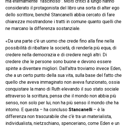
ma eternamente “fascinoso”. Molti critici a lungo hanno
considerato il protagonista del libro una sorta di alter ego
dello scrittore, benché Stancanelli abbia cercato di fare
chiarezze mostrandone i tratti in comune quanto quelli che
ne marcano la differenza sostanziale.
«Da una parte c’è un uomo che crede fino alla fine nella
possibilità di ribaltare la società, di renderla più equa, di
credere nella democrazia e di credere negli altri. Di
credere che le persone sono buone e devono essere
spinte a diventare migliori. Dall’altra troviamo invece Eden,
che a un certo punto della sua vita, sulla base del fatto che
quello che aveva immaginato non aveva funzionato, ossia
conquistare la mano di Ruth elevando il suo stato sociale
attraverso la scrittura, pensa che il mondo non abbia più
senso, non solo per lui, non ha più senso il mondo che ha
intorno. E questa – ha concluso
Stancanelli
– è la
differenza non trascurabile che c’è tra un materialista,
individualista, nietzschiano, spenceriano, come Eden e un