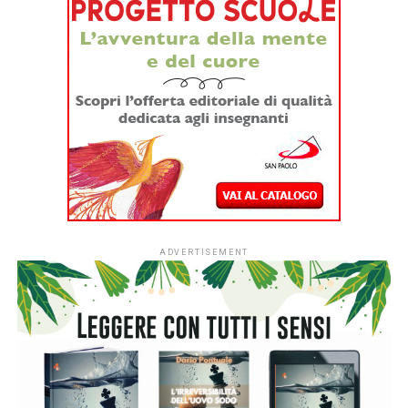
Dopo quattro anni di sperimentazione,
#ioleggoperché
apre per la prima volta le iscrizioni a tutti gli asili nido
italiani.
Dal
1° settembre
le strutture educative per la
fascia 0-3 anni di tutto il Paese potranno aderire
all’iniziativa sociale dell’Associazione Italiana Editori (AIE)
a favore delle biblioteche scolastiche e partecipare alla
campagna nazionale di donazione di libri in programma dal
7 al 15 novembre 2026.
L’ingresso di tutti i nidi italiani segna una
nuova fase per
#ioleggoperché
che, dopo dieci anni al fianco delle
scuole, amplia il proprio raggio d’azione includendo anche i
servizi educativi per la primissima infanzia.