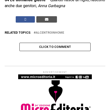
anche due genitori,
Anna Garbagna
RELATED TOPICS:
ALCENTROINHOME
CLICK TO COMMENT
ARTICOLI & APPROFONDIMENTI
#ioleggoperché apre a tutti i nidi
d’Italia. Dal 1° settembre al via le
iscrizioni per partecipare alla
campagna di donazioni del 7-15