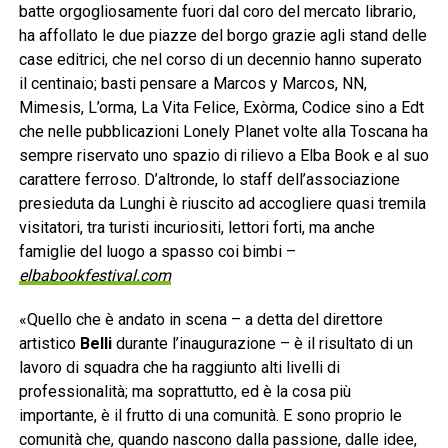
batte orgogliosamente fuori dal coro del mercato librario,
ha affollato le due piazze del borgo grazie agli stand delle
case editrici, che nel corso di un decennio hanno superato
il centinaio; basti pensare a Marcos y Marcos, NN,
Mimesis, L’orma, La Vita Felice, Exòrma, Codice sino a Edt
che nelle pubblicazioni Lonely Planet volte alla Toscana ha
sempre riservato uno spazio di rilievo a Elba Book e al suo
carattere ferroso. D’altronde, lo staff dell’associazione
presieduta da Lunghi è riuscito ad accogliere quasi tremila
visitatori, tra turisti incuriositi, lettori forti, ma anche
famiglie del luogo a spasso coi bimbi –
elbabookfestival.com
«Quello che è andato in scena – a detta del direttore
artistico
Belli
durante l’inaugurazione – è il risultato di un
lavoro di squadra che ha raggiunto alti livelli di
professionalità; ma soprattutto, ed è la cosa più
importante, è il frutto di una comunità. E sono proprio le
comunità che, quando nascono dalla passione, dalle idee,