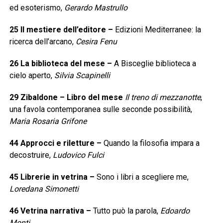
ed esoterismo,
Gerardo Mastrullo
25
Il mestiere dell’editore
–
Edizioni Mediterranee: la
ricerca dell’arcano,
Cesira Fenu
26
La biblioteca del mese
–
A Bisceglie biblioteca a
cielo aperto,
Silvia Scapinelli
29
Zibaldone – Libro del mese
Il treno di mezzanotte
,
una favola contemporanea sulle seconde possibilità,
Maria Rosaria Grifone
44
Approcci e riletture
–
Quando la filosofia impara a
decostruire,
Ludovico Fulci
45
Librerie in vetrina
–
Sono i libri a scegliere me,
Loredana Simonetti
46
Vetrina narrativa
–
Tutto può la parola,
Edoardo
Monti