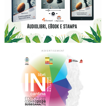
L’apertura nazionale è resa possibile grazie al
sostegno
di Fondazione Cariplo
, che dal 2022 ha accompagnato lo
sviluppo di #ioleggoperchéLAB-NIDI, il progetto
sperimentale dedicato ai nidi realizzato in Lombardia e
nelle province di Novara e Verbano-Cusio-Ossola,
territorio di riferimento della Fondazione. In quattro anni la
sperimentazione ha coinvolto fino a 350 asili nido situati
nei contesti più fragili di queste aree, contribuendo ad
arricchirne le biblioteche e a consolidare la presenza dei
libri nella quotidianità educativa. L’estensione del progetto
si inserisce nella cornice della sfida di mandato Anita –
L’infanzia prima di Fondazione Cariplo, che sostiene il
benessere dei bambini e delle bambine tra 0 e 6 anni, con
particolare attenzione alle situazioni di povertà e fragilità
sociale ed economica, promuovendo percorsi di crescita
individuale e lo sviluppo delle comunità educanti.