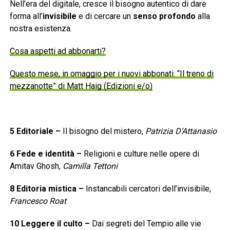
Nell’era del digitale, cresce il bisogno autentico di dare
forma all’
invisibile
e di cercare un
senso profondo
alla
nostra esistenza.
Cosa aspetti ad abbonarti?
Questo mese, in omaggio per i nuovi abbonati: “Il treno di
mezzanotte” di Matt Haig (Edizioni e/o)
5
Editoriale
–
Il bisogno del mistero,
Patrizia D’Attanasio
6
Fede e identità
–
Religioni e culture nelle opere di
Amitav Ghosh,
Camilla Tettoni
8
Editoria mistica
–
Instancabili cercatori dell’invisibile,
Francesco Roat
10
Leggere il culto
–
Dai segreti del Tempio alle vie