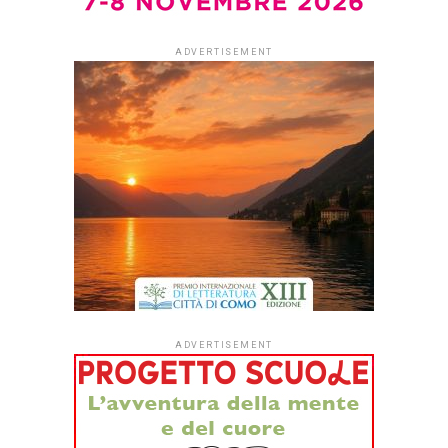
Prosegue in atelier la
serie
dei
Libri green in atelier
,
incontri dedicati a libri che
raccontano pratiche
creative, sostenibili e
capaci di ispirare nuovi
sguardi sul mondo.
Da
Nicoletta Fasani il 24
giugno
alle ore 1800
si
terrà la presentazione
di
Tagli & ritagli. Il grande
libro del collage
della
geniale illustratrice
Angelica Gerosa
,
pubblicato da
Topipittori.
di Anna Garbagna