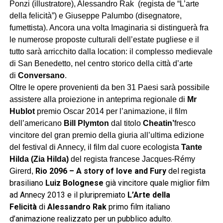
Ponzi
(illustratore), Alessandro Rak
(regista de “L’arte
della felicità”) e Giuseppe Palumbo (disegnatore,
fumettista). Ancora una volta Imaginaria si distinguerà fra
le numerose proposte culturali dell’estate pugliese e il
tutto sarà arricchito dalla location: il complesso medievale
di San Benedetto, nel centro storico della città d’arte
di
Conversano
.
Oltre le opere provenienti da ben 31 Paesi sarà possibile
assistere alla proiezione in anteprima regionale di
Mr
Hublot
premio Oscar 2014 per l’animazione, il film
dell’americano
Bill Plymton
dal titolo
Cheatin’
fresco
vincitore del gran premio della giuria all’ultima edizione
del festival di Annecy, il film dal cuore ecologista
Tante
Hilda (Zia Hilda)
del regista francese Jacques-Rémy
Rio 2096 – A story of love and Fury
del regista
Girerd,
brasiliano
Luiz Bolognese
già vincitore quale miglior film
ad Annecy 2013 e il pluripremiato
L’Arte della
Felicità
di
Alessandro Rak
primo film italiano
d’animazione realizzato per un pubblico adulto.