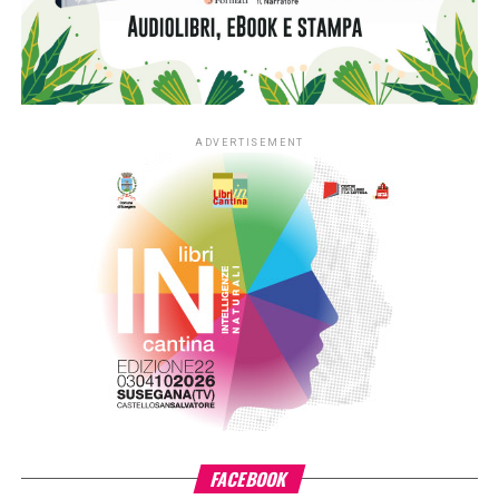
trasformazione. Come nel collage, anche nella creazione di
un capo convivono fantasia e progetto, intuizione e
costruzione. I materiali vengono selezionati, accostati e
ricomposti; gli avanzi non sono scarti ma risorse preziose
da cui possono nascere nuove idee e nuove opere.
Entrambe le pratiche condividono uno sguardo capace di
riconoscere valore nei dettagli e nei frammenti,
trasformando ciò che esiste già in qualcosa di inaspettato.
Un invito a guardare il mondo con curiosità, a non sprecare,
a reinventare e a lasciare spazio alla fantasia.
La presentazione sarà l’occasione per esplorare il
potere
creativo del tagliare, assemblare e reinventare
,
scoprendo come da piccoli pezzi possano nascere storie,
immagini e abiti capaci di raccontare nuovi mondi.
E di certo il libro di Angelica può diventare una preziosa
fonte di ispirazione, ricca di idee e spunti creativi per la