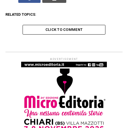
RELATED TOPICS:
CLICK TO COMMENT
JUNIOR
Mercoledì sera 24 giugno alle
18.00 con TAGLI & RITAGLI di
Angelica Gerosa (TOPIPITTORI)
Published
2 mesi ago
on
23 Giugno 2026
By
Redazione Leggere:tutti