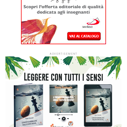
L’incontro mette in dialogo
due universi creativi
che, pur
esprimendosi attraverso linguaggi differenti, condividono
una profonda affinità. Da un lato il
collage,
fatto di
immagini raccolte, ritagliate e ricomposte; dall’altro
la
moda sostenibile
, che trasforma tessuti, materiali e
spesso avanzi di lavorazione in nuove forme e nuove
possibilità.
Il libro
di Angelica Gerosa
racconta il collage come un
gioco di immaginazione e progettazione: un’arte che nasce
dalla capacità di osservare il mondo, raccogliere
frammenti, immaginare ciò che ancora non esiste e
costruirlo pezzo dopo pezzo. Animali fantastici, volti
inventati, geometrie, manifesti e paesaggi prendono forma
grazie all’incontro tra creatività, sensibilità e attenzione
alla composizione.
La stessa attitudine attraversa il lavoro di Nicoletta Fasani,
dove ogni abito nasce da un processo di ricerca e