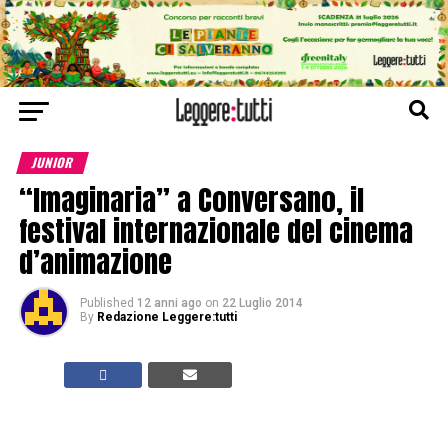
JUNIOR
“Imaginaria” a Conversano, il
festival internazionale del cinema
d’animazione
Published
12 anni ago
on
22 Luglio 2014
By
Redazione Leggere:tutti