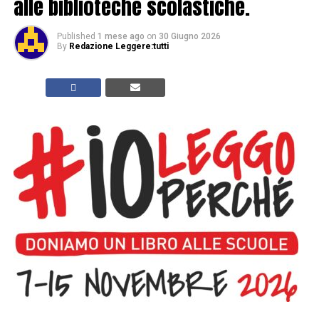
alle biblioteche scolastiche.
Published
1 mese ago
on
30 Giugno 2026
By
Redazione Leggere:tutti