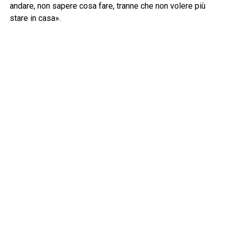
andare, non sapere cosa fare, tranne che non volere più
stare in casa».
RELATED TOPICS:
CLICK TO COMMENT
ADVERTISEMENT