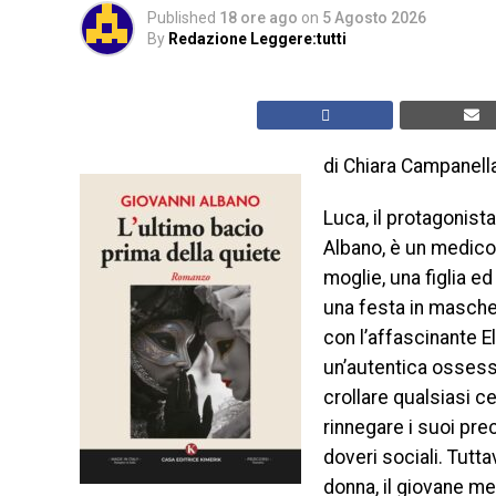
Published
18 ore ago
on
5 Agosto 2026
By
Redazione Leggere:tutti
di Chiara Campanell
Luca, il protagonist
Albano, è un medico
moglie, una figlia ed
una festa in maschera
con l’affascinante E
un’autentica ossessio
crollare qualsiasi ce
rinnegare i suoi prec
doveri sociali. Tutt
donna, il giovane me