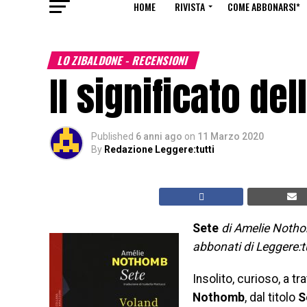
HOME
RIVISTA
COME ABBONARSI*
LO ZIBALDONE - RECENSIONI
Il significato del
Published
6 anni ago
on
11 Marzo 2020
By
Redazione Leggere:tutti
Sete
di Amelie Nothom
abbonati di Leggere:t
Insolito, curioso, a tr
Nothomb
, dal titolo
S