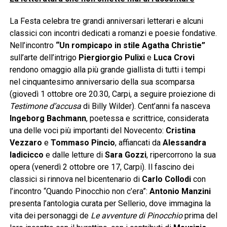
La Festa celebra tre grandi anniversari letterari e alcuni
classici con incontri dedicati a romanzi e poesie fondative.
Nell’incontro
“Un rompicapo in stile Agatha Christie”
sull’arte dell’intrigo
Piergiorgio Pulixi
e
Luca Crovi
rendono omaggio alla più grande giallista di tutti i tempi
nel cinquantesimo anniversario della sua scomparsa
(giovedì 1 ottobre ore 20.30, Carpi, a seguire proiezione di
Testimone d’accusa
di Billy Wilder). Cent’anni fa nasceva
Ingeborg Bachmann
, poetessa e scrittrice, considerata
una delle voci più importanti del Novecento:
Cristina
Vezzaro
e
Tommaso Pincio
, affiancati da
Alessandra
Iadicicco
e dalle letture di
Sara Gozzi
, ripercorrono la sua
opera (venerdì 2 ottobre ore 17, Carpi). Il fascino dei
classici si rinnova nel bicentenario di
Carlo Collodi
con
l’incontro “Quando Pinocchio non c’era”:
Antonio Manzini
presenta l’antologia curata per Sellerio, dove immagina la
vita dei personaggi de
Le avventure di Pinocchio
prima del