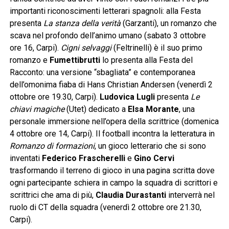
importanti riconoscimenti letterari spagnoli: alla Festa
presenta
La stanza della verità
(Garzanti), un romanzo che
scava nel profondo dell’animo umano (sabato 3 ottobre
ore 16, Carpi).
Cigni selvaggi
(Feltrinelli) è il suo primo
romanzo e
Fumettibrutti
lo presenta alla Festa del
Racconto: una versione “sbagliata” e contemporanea
dell’omonima fiaba di Hans Christian Andersen (venerdì 2
ottobre ore 19.30, Carpi).
Ludovica Lugli
presenta
Le
chiavi magiche
(Utet) dedicato a
Elsa Morante
, una
personale immersione nell’opera della scrittrice (domenica
4 ottobre ore 14, Carpi). Il football incontra la letteratura in
Romanzo di formazioni
, un gioco letterario che si sono
inventati
Federico Frascherelli
e
Gino Cervi
trasformando il terreno di gioco in una pagina scritta dove
ogni partecipante schiera in campo la squadra di scrittori e
scrittrici che ama di più,
Claudia Durastanti
interverrà nel
ruolo di CT della squadra (venerdì 2 ottobre ore 21.30,
Carpi).