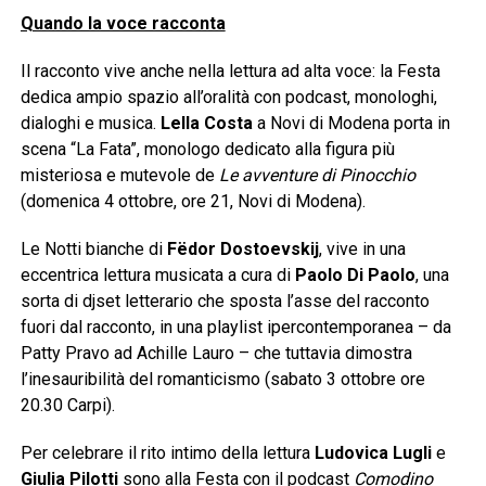
Quando la voce racconta
Il racconto vive anche nella lettura ad alta voce: la Festa
dedica ampio spazio all’oralità con podcast, monologhi,
dialoghi e musica.
Lella Costa
a Novi di Modena porta in
scena “La Fata”, monologo dedicato alla figura più
misteriosa e mutevole de
Le avventure di Pinocchio
(domenica 4 ottobre, ore 21, Novi di Modena).
Le Notti bianche di
Fëdor Dostoevskij
, vive in una
eccentrica lettura musicata a cura di
Paolo Di Paolo
, una
sorta di djset letterario che sposta l’asse del racconto
fuori dal racconto, in una playlist ipercontemporanea – da
Patty Pravo ad Achille Lauro – che tuttavia dimostra
l’inesauribilità del romanticismo (sabato 3 ottobre ore
20.30 Carpi).
Per celebrare il rito intimo della lettura
Ludovica Lugli
e
Giulia Pilotti
sono alla Festa con il podcast
Comodino