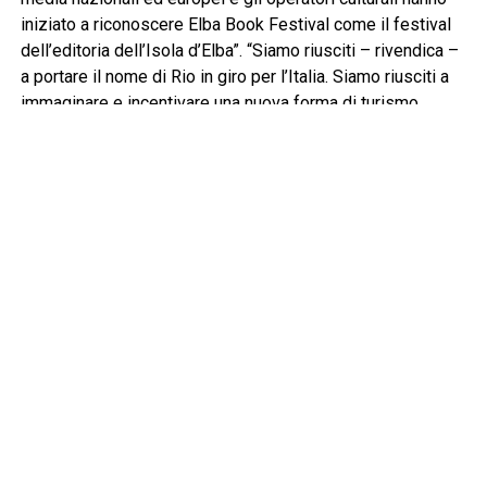
iniziato a riconoscere Elba Book Festival come il festival
dell’editoria dell’Isola d’Elba”. “Siamo riusciti – rivendica –
a portare il nome di Rio in giro per l’Italia. Siamo riusciti a
immaginare e incentivare una nuova forma di turismo
culturale che ha avuto ricadute economiche importanti sul
tessuto territoriale. Abbiamo dimostrato che la nostra
manifestazione è un moltiplicatore virtuoso di risorse
pubbliche”.
Fin dalla sua nascita, ogni risorsa e contributo ricevuto
dall’Elba Book Festival viene interamente reinvestito
nell’economia locale, generando valore e indotto.
“L’importanza di un evento come questo – precisa Belli –
per un Comune, oltre che la valenza culturale, si misura
anche e soprattutto in questo modo”. Nel corso di questi
dodici anni sono stati un centinaio gli editori arrivati
sull’isola da ogni regione d’Italia, qui il loro straordinario