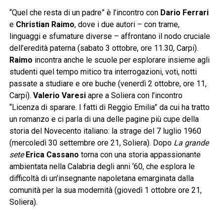
“Quel che resta di un padre” è l’incontro con
Dario Ferrari
e
Christian Raimo
, dove i due autori – con trame,
linguaggi e sfumature diverse – affrontano il nodo cruciale
dell’eredità paterna (sabato 3 ottobre, ore 11.30, Carpi).
Raimo
incontra anche le scuole per esplorare insieme agli
studenti quel tempo mitico tra interrogazioni, voti, notti
passate a studiare e ore buche (venerdì 2 ottobre, ore 11,
Carpi).
Valerio Varesi
apre a Soliera con l’incontro
“Licenza di sparare. I fatti di Reggio Emilia” da cui ha tratto
un romanzo e ci parla di una delle pagine più cupe della
storia del Novecento italiano: la strage del 7 luglio 1960
(mercoledì 30 settembre ore 21, Soliera). Dopo
La grande
sete
Erica Cassano
torna con una storia appassionante
ambientata nella Calabria degli anni ‘60, che esplora le
difficoltà di un’insegnante napoletana emarginata dalla
comunità per la sua modernità (giovedì 1 ottobre ore 21,
Soliera).