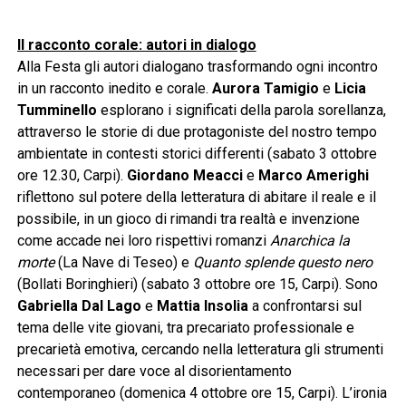
Il racconto corale: autori in dialogo
Alla Festa gli autori dialogano trasformando ogni incontro
in un racconto inedito e corale.
Aurora Tamigio
e
Licia
Tumminello
esplorano i significati della parola sorellanza,
attraverso le storie di due protagoniste del nostro tempo
ambientate in contesti storici differenti (sabato 3 ottobre
ore 12.30, Carpi).
Giordano Meacci
e
Marco Amerighi
riflettono sul potere della letteratura di abitare il reale e il
possibile, in un gioco di rimandi tra realtà e invenzione
come accade nei loro rispettivi romanzi
Anarchica
la
morte
(La Nave di Teseo) e
Quanto splende questo nero
(Bollati Boringhieri) (sabato 3 ottobre ore 15, Carpi). Sono
Gabriella Dal Lago
e
Mattia Insolia
a confrontarsi sul
tema delle vite giovani, tra precariato professionale e
precarietà emotiva, cercando nella letteratura gli strumenti
necessari per dare voce al disorientamento
contemporaneo (domenica 4 ottobre ore 15, Carpi). L’ironia