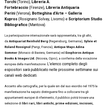
Torchi
(Torino),
Libreria A.
Fortebraccio
(Firenze),
Libreria Antiquaria
Perini
(Verona),
Botteghina d’Arte – Galleria
Kupros
(Rosignano Solvay, Livorno) e
Scriptorium Studio
Bibliografico
(Mantova).
La partecipazione internazionale sarà rappresentata, tra gli altri,
da
Antiquariat Reinhold Berg
(Regensburg, Germania),
Sylvie et
Roland Rossignol
(Parigi, Francia),
Antique Maps Adina
Sommer
(Monaco di Baviera, Germania) ed
Eosphoros Antique
Books & Images Ltd.
(Nicosia, Cipro), a conferma della vocazione
L’elenco completo degli
europea della manifestazione.
espositori sarà pubblicato nelle prossime settimane sui
canali web dedicati.
Accanto alla cartografia, per la quale sin dal suo esordio nel 1975 la
manifestazione ha saputo distinguersi fino a collocarsi tra gli
appuntamenti europei di riferimento, il pubblico potrà trovare una
selezione di
libri rari, libri antichi, prime edizioni, incisioni,