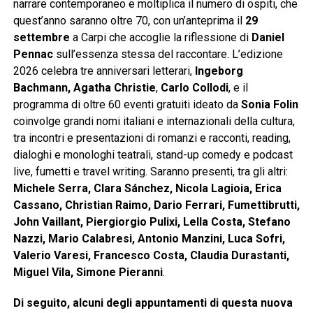
narrare contemporaneo e moltiplica il numero di ospiti, che
quest’anno saranno oltre 70, con un’anteprima il
29
settembre
a Carpi che accoglie la riflessione di
Daniel
Pennac
sull’essenza stessa del raccontare. L’edizione
2026 celebra tre anniversari letterari,
Ingeborg
Bachmann, Agatha Christie
,
Carlo Collodi
, e il
programma di oltre 60 eventi gratuiti ideato da
Sonia Folin
coinvolge grandi nomi italiani e internazionali della cultura,
tra incontri e presentazioni di romanzi e racconti, reading,
dialoghi e monologhi teatrali, stand-up comedy e podcast
live, fumetti e travel writing. Saranno presenti, tra gli altri:
Michele Serra, Clara Sánchez, Nicola Lagioia, Erica
Cassano, Christian Raimo, Dario Ferrari, Fumettibrutti,
John Vaillant, Piergiorgio Pulixi, Lella Costa, Stefano
Nazzi, Mario Calabresi, Antonio Manzini, Luca Sofri,
Valerio Varesi, Francesco Costa, Claudia Durastanti,
Miguel Vila, Simone Pieranni
.
Di seguito, alcuni degli appuntamenti di questa nuova