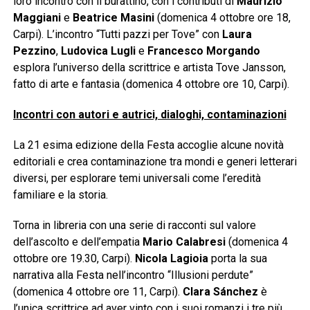
loro incontro con il burattino, con i contributi di
Maurizio
Maggiani
e
Beatrice Masini
(domenica 4 ottobre ore 18,
Carpi). L’incontro “Tutti pazzi per Tove” con
Laura
Pezzino
,
Ludovica Lugli
e
Francesco Morgando
esplora l’universo della scrittrice e artista Tove Jansson,
fatto di arte e fantasia (domenica 4 ottobre ore 10, Carpi).
Incontri con autori e autrici, dialoghi, contaminazioni
La 21 esima edizione della Festa accoglie alcune novità
editoriali e crea contaminazione tra mondi e generi letterari
diversi, per esplorare temi universali come l’eredità
familiare e la storia.
Torna in libreria con una serie di racconti sul valore
dell’ascolto e dell’empatia
Mario Calabresi
(domenica 4
ottobre ore 19.30, Carpi).
Nicola Lagioia
porta la sua
narrativa alla Festa nell’incontro “Illusioni perdute”
(domenica 4 ottobre ore 11, Carpi).
Clara Sánchez
è
l’unica scrittrice ad aver vinto con i suoi romanzi i tre più