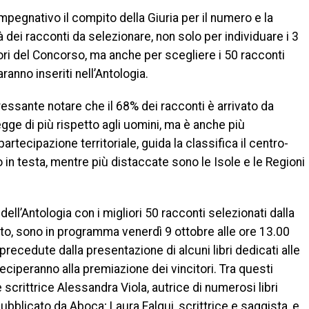
mpegnativo il compito della Giuria per il numero e la
à dei racconti da selezionare, non solo per individuare i 3
ori del Concorso, ma anche per scegliere i 50 racconti
ranno inseriti nell’Antologia.
ressante notare che il 68% dei racconti è arrivato da
gge di più rispetto agli uomini, ma è anche più
artecipazione territoriale, guida la classifica il centro-
o in testa, mentre più distaccate sono le Isole e le Regioni
ell’Antologia con i migliori 50 racconti selezionati dalla
reto, sono in programma venerdì 9 ottobre alle ore 13.00
 precedute dalla presentazione di alcuni libri dedicati alle
arteciperanno alla premiazione dei vincitori. Tra questi
scrittrice Alessandra Viola, autrice di numerosi libri
pubblicato da Aboca; Laura Falqui, scrittrice e saggista, e