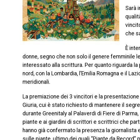
Sarà i
qualit
vincit
che sa
È inte
donne, segno che non solo il genere femminile le
interessato alla scrittura. Per quanto riguarda la p
nord, con la Lombardia, l’Emilia Romagna e il Lazi
meridionali.
La premiazione dei 3 vincitori e la presentazione d
Giuria, cui è stato richiesto di mantenere il seg
durante Greenitaly al Palaverdi di Fiere di Parma,
piante e ai giardini di scrittori e scrittrici che p
hanno già confermato la presenza la giornalista e 
sulle piante, ultimo dei quali “Piante da Record” 