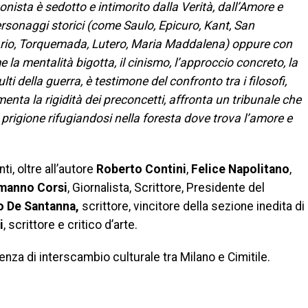
agonista è sedotto e intimorito dalla Verità, dall’Amore e
personaggi storici (come Saulo, Epicuro, Kant, San
rio, Torquemada, Lutero, Maria Maddalena) oppure con
 la mentalità bigotta, il cinismo, l’approccio concreto, la
i della guerra, è testimone del confronto tra i filosofi,
menta la rigidità dei preconcetti, affronta un tribunale che
prigione rifugiandosi nella foresta dove trova l’amore e
i, oltre all’autore
Roberto Contini
,
Felice Napolitano
,
manno Corsi
, Giornalista, Scrittore, Presidente del
o De Santanna,
scrittore, vincitore della sezione inedita di
i
, scrittore e critico d’arte.
nza di interscambio culturale tra Milano e Cimitile.