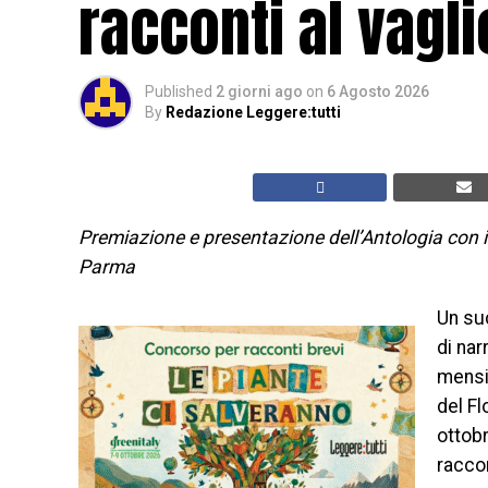
racconti al vagli
Published
2 giorni ago
on
6 Agosto 2026
By
Redazione Leggere:tutti
Premiazione e presentazione dell’Antologia con i m
Parma
Un su
di nar
mensil
del F
ottobr
raccon