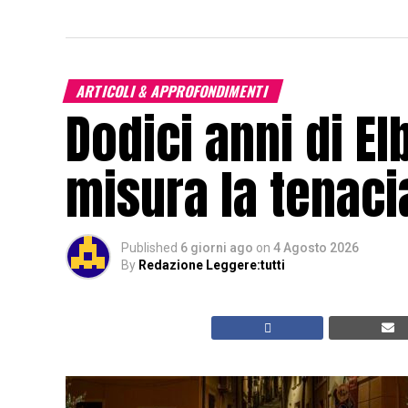
ARTICOLI & APPROFONDIMENTI
Dodici anni di El
misura la tenacia
Published
6 giorni ago
on
4 Agosto 2026
By
Redazione Leggere:tutti