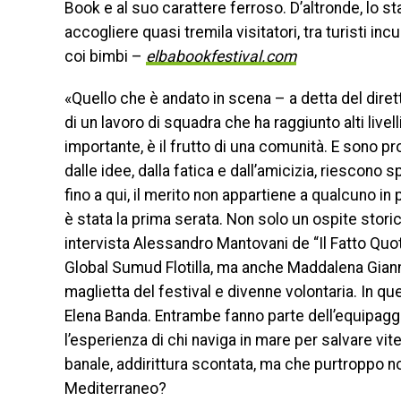
Book e al suo carattere ferroso. D’altronde, lo s
accogliere quasi tremila visitatori, tra turisti inc
coi bimbi –
elbabookfestival.com
«Quello che è andato in scena – a detta del diret
di un lavoro di squadra che ha raggiunto alti livel
importante, è il frutto di una comunità. E sono 
dalle idee, dalla fatica e dall’amicizia, riescono
fino a qui, il merito non appartiene a qualcuno in
è stata la prima serata. Non solo un ospite stor
intervista Alessandro Mantovani de “Il Fatto Quot
Global Sumud Flotilla, ma anche Maddalena Giann
maglietta del festival e divenne volontaria. In q
Elena Banda. Entrambe fanno parte dell’equipaggi
l’esperienza di chi naviga in mare per salvare v
banale, addirittura scontata, ma che purtroppo no
Mediterraneo?