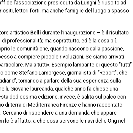
taff dell’associazione presieduta da Lunghi è riuscito ad
uriositi, lettori forti, ma anche famiglie del luogo a spasso
tore artistico
Belli
durante l’inaugurazione – è il risultato
li di professionalità; ma soprattutto, ed è la cosa più
proprio le comunità che, quando nascono dalla passione,
 spesso a compiere piccole rivoluzioni. Se siamo arrivati
 particolare. Ma a tutti». Esempio lampante di questo “tutti”
ico come Stefano Lamorgese, giornalista di “Report”, che
idiano”, tornando a parlare della sua esperienza sulla
elli. Giovane laureanda, qualche anno fa chiese una
uesta dodicesima edizione, invece, è salita sul palco con
o di terra di Mediterranea Firenze e hanno raccontato
ite. Cercano di rispondere a una domanda che appare
n lo è affatto: a che cosa servono le navi delle Ong nel