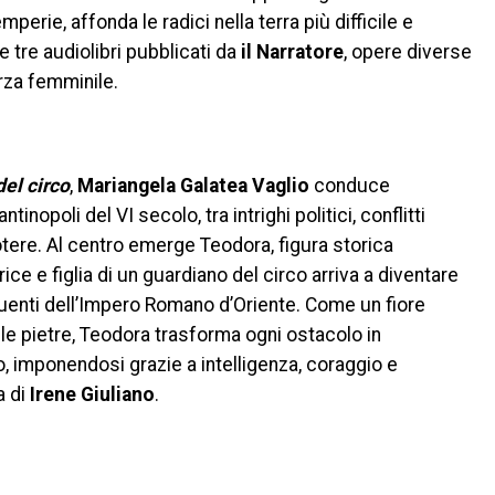
perie, affonda le radici nella terra più difficile e
 tre audiolibri pubblicati da
il Narratore
, opere diverse
za femminile.
del circo
,
Mariangela Galatea Vaglio
conduce
tinopoli del VI secolo, tra intrighi politici, conflitti
 potere. Al centro emerge Teodora, figura storica
rice e figlia di un guardiano del circo arriva a diventare
luenti dell’Impero Romano d’Oriente. Come un fiore
le pietre, Teodora trasforma ogni ostacolo in
o, imponendosi grazie a intelligenza, coraggio e
a di
Irene Giuliano
.