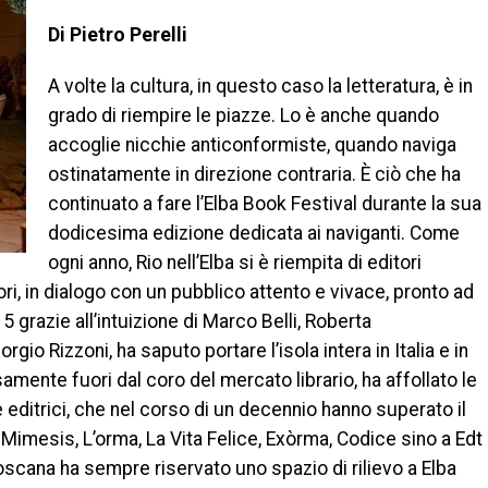
Di Pietro Perelli
A volte la cultura, in questo caso la letteratura, è in
grado di riempire le piazze. Lo è anche quando
accoglie nicchie anticonformiste, quando naviga
ostinatamente in direzione contraria. È ciò che ha
continuato a fare l’Elba Book Festival durante la sua
dodicesima edizione dedicata ai naviganti. Come
ogni anno, Rio nell’Elba si è riempita di editori
uttori, in dialogo con un pubblico attento e vivace, pronto ad
5 grazie all’intuizione di Marco Belli, Roberta
io Rizzoni, ha saputo portare l’isola intera in Italia e in
mente fuori dal coro del mercato librario, ha affollato le
 editrici, che nel corso di un decennio hanno superato il
Mimesis, L’orma, La Vita Felice, Exòrma, Codice sino a Edt
Toscana ha sempre riservato uno spazio di rilievo a Elba