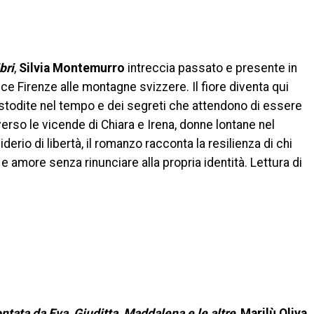
bri
,
Silvia Montemurro
intreccia passato e presente in
ce Firenze alle montagne svizzere. Il fiore diventa qui
stodite nel tempo e dei segreti che attendono di essere
averso le vicende di Chiara e Irena, donne lontane nel
erio di libertà, il romanzo racconta la resilienza di chi
 e amore senza rinunciare alla propria identità. Lettura di
ntata da Eva, Giuditta, Maddalena e le altre
,
Marilù Oliva