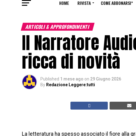
HOME
RIVISTA
COME ABBONARSI*
ARTICOLI & APPROFONDIMENTI
Il Narratore Audi
ricca di novità
Published
1 mese ago
on
29 Giugno 2026
By
Redazione Leggere:tutti
La letteratura ha spesso associato il fiore alla gr