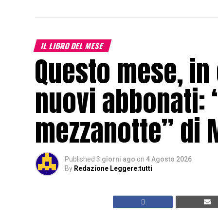
IL LIBRO DEL MESE
Questo mese, in
nuovi abbonati: “
mezzanotte” di 
Published
3 giorni ago
on
4 Agosto 2026
By
Redazione Leggere:tutti