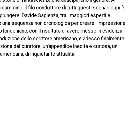
storie di fantascienza che anticiparono il genere. Al
 cammino: il filo conduttore di tutti questi scenari cupi è
giungere. Davide Sapienza, tra i maggiori esperti e
ato una sequenza non cronologica per creare l’impressione
o londoniano, con il risultato di avere messo in evidenza
produzione dello scrittore americano, e adesso finalmente
azione del curatore, un’appendice inedita e curiosa, un
mericana, di inquietante attualità.