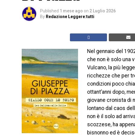
Published
1 mese ago
on
2 Luglio 2026
By
Redazione Leggere:tutti
Nel gennaio del 1902
che non è solo una v
Vulcano, la più legge
ricchezze che per tren
condizioni poco chiare
ottant’anni dopo, ment
giovane cronista di 
lontano dal caos dell
non è il solo ad arr
scozzese, ha appena r
bisnonno ed è decis