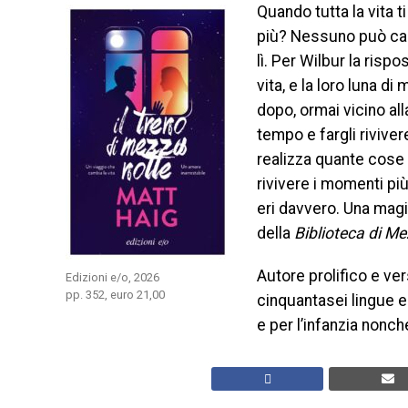
Quando tutta la vita t
più? Nessuno può cam
lì. Per Wilbur la ris
vita, e la loro luna di
dopo, ormai vicino all
tempo e fargli riviver
realizza quante cose 
rivivere i momenti più
eri davvero. Una magi
della
Biblioteca di M
Autore prolifico e ver
Edizioni e/o, 2026
pp. 352, euro 21,00
cinquantasei lingue ed
e per l’infanzia nonch