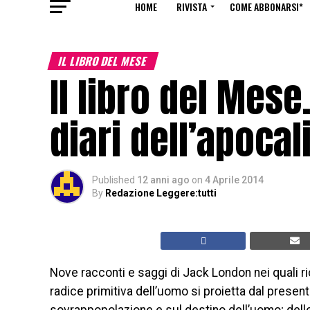
HOME
RIVISTA
COME ABBONARSI*
IL LIBRO DEL MESE
Il libro del Mese
diari dell’apocal
Published
12 anni ago
on
4 Aprile 2014
By
Redazione Leggere:tutti
Nove racconti e saggi di Jack London nei quali ric
radice primitiva dell’uomo si proietta dal presente