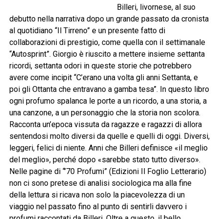
Billeri, livornese, al suo
debutto nella narrativa dopo un grande passato da cronista
al quotidiano “Il Tirreno” e un presente fatto di
collaborazioni di prestigio, come quella con il settimanale
“Autosprint”. Giorgio è riuscito a mettere insieme settanta
ricordi, settanta odori in queste storie che potrebbero
avere come incipit “C’erano una volta gli anni Settanta, e
poi gli Ottanta che entravano a gamba tesa”. In questo libro
ogni profumo spalanca le porte a un ricordo, a una storia, a
una canzone, a un personaggio che la storia non scolora.
Racconta un’epoca vissuta da ragazze e ragazzi di allora
sentendosi molto diversi da quelle e quelli di oggi. Diversi,
leggeri, felici di niente. Anni che Billeri definisce «il meglio
del meglio», perché dopo «sarebbe stato tutto diverso».
Nelle pagine di “’70 Profumi” (Edizioni Il Foglio Letterario)
non ci sono pretese di analisi sociologica ma alla fine
della lettura si ricava non solo la piacevolezza di un
viaggio nel passato fino al punto di sentirli davvero i
profumi raccontati da Billeri. Oltre a questo, il bello