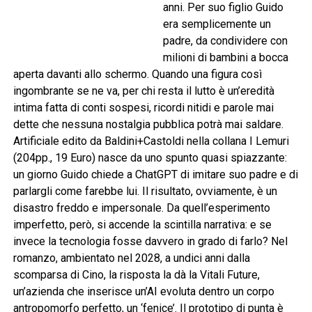
anni. Per suo figlio Guido
era semplicemente un
padre, da condividere con
milioni di bambini a bocca
aperta davanti allo schermo. Quando una figura così
ingombrante se ne va, per chi resta il lutto è un’eredità
intima fatta di conti sospesi, ricordi nitidi e parole mai
dette che nessuna nostalgia pubblica potrà mai saldare.
Artificiale edito da Baldini+Castoldi nella collana I Lemuri
(204pp., 19 Euro) nasce da uno spunto quasi spiazzante:
un giorno Guido chiede a ChatGPT di imitare suo padre e di
parlargli come farebbe lui. Il risultato, ovviamente, è un
disastro freddo e impersonale. Da quell’esperimento
imperfetto, però, si accende la scintilla narrativa: e se
invece la tecnologia fosse davvero in grado di farlo? Nel
romanzo, ambientato nel 2028, a undici anni dalla
scomparsa di Cino, la risposta la dà la Vitali Future,
un’azienda che inserisce un’AI evoluta dentro un corpo
antropomorfo perfetto, un ‘fenice’. Il prototipo di punta è