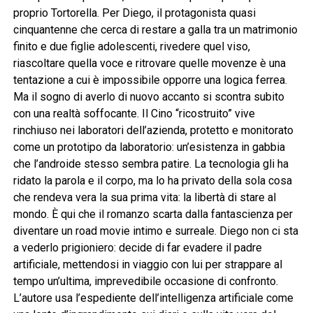
proprio Tortorella. Per Diego, il protagonista quasi
cinquantenne che cerca di restare a galla tra un matrimonio
finito e due figlie adolescenti, rivedere quel viso,
riascoltare quella voce e ritrovare quelle movenze è una
tentazione a cui è impossibile opporre una logica ferrea.
Ma il sogno di averlo di nuovo accanto si scontra subito
con una realtà soffocante. Il Cino “ricostruito” vive
rinchiuso nei laboratori dell’azienda, protetto e monitorato
come un prototipo da laboratorio: un’esistenza in gabbia
che l’androide stesso sembra patire. La tecnologia gli ha
ridato la parola e il corpo, ma lo ha privato della sola cosa
che rendeva vera la sua prima vita: la libertà di stare al
mondo. È qui che il romanzo scarta dalla fantascienza per
diventare un road movie intimo e surreale. Diego non ci sta
a vederlo prigioniero: decide di far evadere il padre
artificiale, mettendosi in viaggio con lui per strappare al
tempo un’ultima, imprevedibile occasione di confronto.
L’autore usa l’espediente dell’intelligenza artificiale come