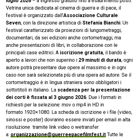
luglio 2026
– a ingresso gratuito fino a esaurimento posti.
Vetrina unica dedicata al cinema di guerra e di pace, il
festival è organizzato dall’
Associazione Culturale
Seven
, con la direzione artistica di
Stefania Bianchi
. Un
festival caratterizzato da proiezioni di lungometraggi,
documentari, da sei edizioni anche cortometraggi, ma
anche presentazioni di libri, in collaborazione con le
principali case editrici. A
iscrizione gratuita
, il bando è
aperto a lavori che non superino i
29 minuti di durata
, ogni
autore potrà presentare due opere al massimo e in ogni
caso non sarà selezionata più di una opera ad autore. Se il
cortometraggio è in lingua straniera sono obbligatori i
sottotitoli in italiano. La
scadenza per la presentazione
dei corti è fissata al 3 giugno 2026
. Due i formati in
richiesti per la selezione: mov o mp4 in HD in
formato
1920×1080. La scheda di iscrizione e i file (video,
sinossi e poster) dovranno essere inviati per email in alta
risoluzione tramite link video o wetransfer
a:
organizzazione@guerreepacefilmfest.it
Tutte le