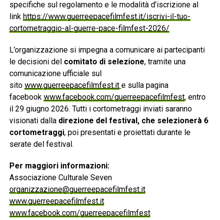
specifiche sul regolamento e le modalità d’iscrizione al
link
https://www.guerreepacefilmfest.it/iscrivi-il-tuo-
cortometraggio-al-guerre-pace-filmfest-2026/
L’organizzazione si impegna a comunicare ai partecipanti
le decisioni del
comitato di selezione
, tramite una
comunicazione ufficiale sul
sito
www.guerreepacefilmfest.it
e sulla pagina
facebook
www.facebook.com/guerreepacefilmfest
, entro
il 29 giugno 2026. Tutti i cortometraggi inviati saranno
visionati dalla
direzione del festival, che selezionerà 6
cortometraggi
, poi presentati e proiettati durante le
serate del festival.
Per maggiori informazioni:
Associazione Culturale Seven
organizzazione@guerreepacefilmfest.it
www.guerreepacefilmfest.it
www.facebook.com/guerreepacefilmfest