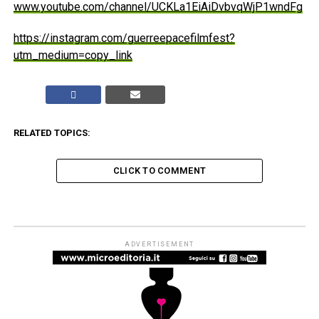
www.youtube.com/channel/UCKLa1EiAiDvbvqWjP1wndFg
https://instagram.com/guerreepacefilmfest?
utm_medium=copy_link
RELATED TOPICS:
CLICK TO COMMENT
ADVERTISEMENT