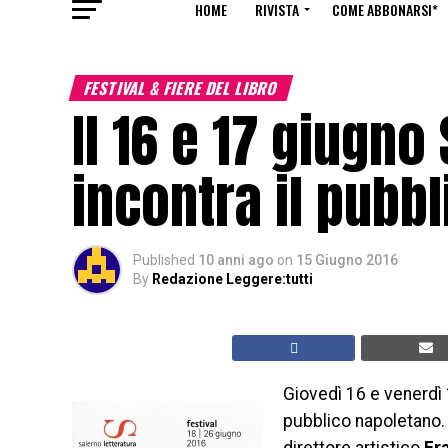
HOME
RIVISTA
COME ABBONARSI*
FESTIVAL & FIERE DEL LIBRO
Il 16 e 17 giugno
incontra il pubb
Published
10 anni ago
on
15 Giugno 2016
By
Redazione Leggere:tutti
Giovedì 16 e venerdì 1
pubblico napoletano.