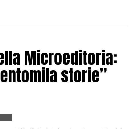
lla Microeditoria:
entomila storie”