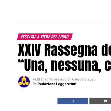
FESTIVAL & FIERE DEL LIBRO
XXIV Rassegna de
“Una, nessuna, c
Published
15 ore ago
on
6 Agosto 2026
By
Redazione Leggere:tutti