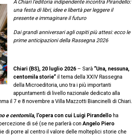
A Chiari l’editoria indipendente incontra Pirandello:
una festa di libri, idee e libertà per leggere il
presente e immaginare il futuro
Dai grandi anniversari agli ospiti più attesi: ecco le
prime anticipazioni della Rassegna 2026
Chiari (BS), 20 luglio 2026
– Sarà
“Una, nessuna,
centomila storie”
il tema della XXIV Rassegna
della Microeditoria, uno tra i più importanti
appuntamenti di livello nazionale dedicato alla
a il 7 e 8 novembre a Villa Mazzotti Biancinelli di Chiari.
no e centomila
, l’opera con cui Luigi Pirandello
ha
a percezione di sé (se ne parlerà con
Angelo Piero
e di porre al centro il valore delle molteplici storie che