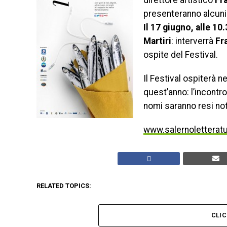
direttore artistico
Fr
presenteranno alcuni 
Il 17 giugno, alle 10
Martiri
: interverrà
Fr
ospite del Festival.
Il Festival ospiterà n
quest’anno: l’incontr
nomi saranno resi noti
www.salernoletterat
RELATED TOPICS:
CLI