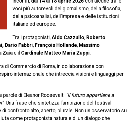
incontri,
dal 14 al 18 aprile 2026
con alcune tra le
voci più autorevoli del giornalismo, della filosofia,
della psicoanalisi, dell’impresa e delle istituzioni
italiane ed europee.
Tra i protagonisti,
Aldo Cazzullo
,
Roberto
i, Dario Fabbri
,
François Hollande
,
Massimo
a Zaia
e il
Cardinale Matteo Maria Zuppi
.
era di Commercio di Roma, in collaborazione con
spiro internazionale che intreccia visioni e linguaggi per
lle parole di Eleanor Roosevelt:
“Il futuro appartiene a
i”
. Una frase che sintetizza l’ambizione del festival:
le di confronto alto, aperto, plurale. Non un osservatorio su
sciuta come protagonista naturale di un dialogo che