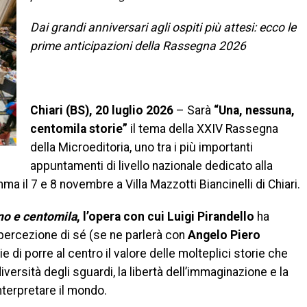
Dai grandi anniversari agli ospiti più attesi: ecco le
prime anticipazioni della Rassegna 2026
Chiari (BS), 20 luglio 2026
– Sarà
“Una, nessuna,
centomila storie”
il tema della XXIV Rassegna
della Microeditoria, uno tra i più importanti
appuntamenti di livello nazionale dedicato alla
a il 7 e 8 novembre a Villa Mazzotti Biancinelli di Chiari.
no e centomila
, l’opera con cui Luigi Pirandello
ha
a percezione di sé (se ne parlerà con
Angelo Piero
e di porre al centro il valore delle molteplici storie che
versità degli sguardi, la libertà dell’immaginazione e la
interpretare il mondo.