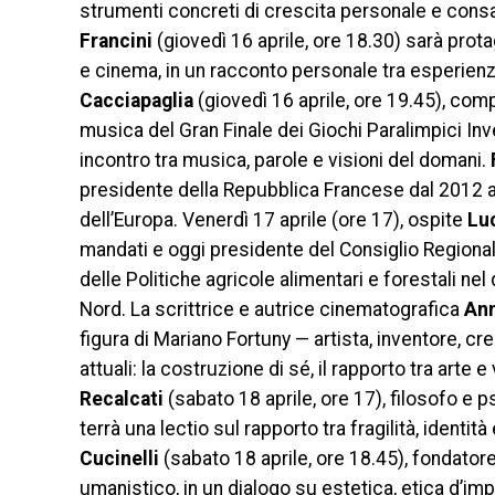
strumenti concreti di crescita personale e consap
Francini
(giovedì 16 aprile, ore 18.30) sarà prot
e cinema, in un racconto personale tra esperienz
Cacciapaglia
(giovedì 16 aprile, ore 19.45), comp
musica del Gran Finale dei Giochi Paralimpici In
incontro tra musica, parole e visioni del domani.
presidente della Repubblica Francese dal 2012 a
dell’Europa. Venerdì 17 aprile (ore 17), ospite
Lu
mandati e oggi presidente del Consiglio Regionale
delle Politiche agricole alimentari e forestali n
Nord. La scrittrice e autrice cinematografica
Ann
figura di Mariano Fortuny — artista, inventore, cr
attuali: la costruzione di sé, il rapporto tra arte
Recalcati
(sabato 18 aprile, ore 17), filosofo e p
terrà una lectio sul rapporto tra fragilità, identit
Cucinelli
(sabato 18 aprile, ore 18.45), fondator
umanistico, in un dialogo su estetica, etica d’imp