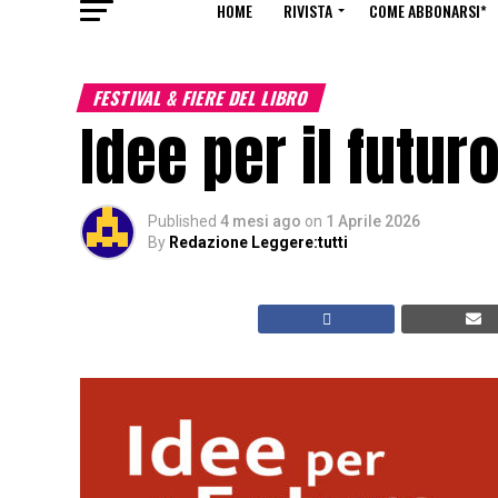
HOME
RIVISTA
COME ABBONARSI*
FESTIVAL & FIERE DEL LIBRO
Idee per il futur
Published
4 mesi ago
on
1 Aprile 2026
By
Redazione Leggere:tutti