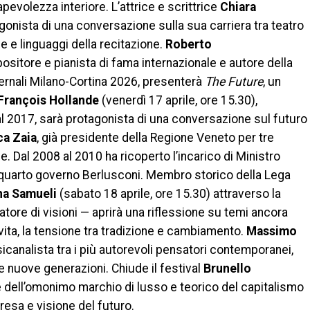
evolezza interiore. L’attrice e scrittrice
Chiara
agonista di una conversazione sulla sua carriera tra teatro
e e linguaggi della recitazione.
Roberto
ositore e pianista di fama internazionale e autore della
vernali Milano-Cortina 2026, presenterà
The Future
, un
François Hollande
(venerdì 17 aprile, ore 15.30),
l 2017, sarà protagonista di una conversazione sul futuro
ca Zaia
, già presidente della Regione Veneto per tre
. Dal 2008 al 2010 ha ricoperto l’incarico di Ministro
el quarto governo Berlusconi. Membro storico della Lega
a Samueli
(sabato 18 aprile, ore 15.30) attraverso la
eatore di visioni — aprirà una riflessione su temi ancora
 e vita, la tensione tra tradizione e cambiamento.
Massimo
sicanalista tra i più autorevoli pensatori contemporanei,
à e nuove generazioni. Chiude il festival
Brunello
e dell’omonimo marchio di lusso e teorico del capitalismo
resa e visione del futuro.