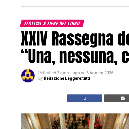
FESTIVAL & FIERE DEL LIBRO
XXIV Rassegna de
“Una, nessuna, c
Published
2 giorni ago
on
6 Agosto 2026
By
Redazione Leggere:tutti